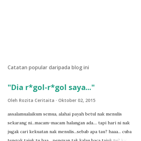
Catatan popular daripada blog ini
"Dia r*gol-r*gol saya..."
Oleh
Rozita Ceritaita
Oktober 02, 2015
assalamualaikum semua, alahai payah betul nak menulis
sekarang ni...macam-macam halangan ada.... tapi hari ni nak
jugak cari kekuatan nak menulis...sebab apa tau? haaa... cuba
tengok tajuk tu haa... pengsan tak kalau baca tajuk tu? kalau