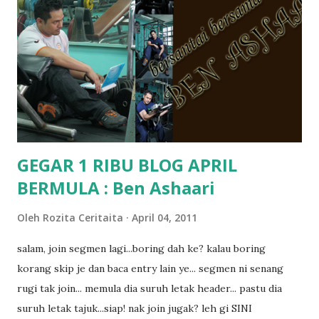
terasa jugak semakin teruk bila abg long dah masuk 2 tahun
kat salah satu tadika swasta ni.. tapi nampaknya kenal huruf
pun tak tau.. pengsan aku bila ingat balik.. aku mula fikir
mungkin sebab abg long sendiri jenis budak yang ada
masalah dyslexia.. tapi minor la.. nanti la aku cerita pasal
dyslexia tu.. lepas tu kami buat keputusan pu...
GEGAR 1 RIBU BLOG APRIL
BERMULA : Ben Ashaari
Oleh
Rozita Ceritaita
April 04, 2011
salam, join segmen lagi...boring dah ke? kalau boring
korang skip je dan baca entry lain ye... segmen ni senang
rugi tak join... memula dia suruh letak header... pastu dia
suruh letak tajuk...siap! nak join jugak? leh gi SINI