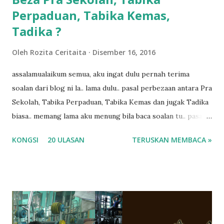
Perpaduan, Tabika Kemas,
Tadika ?
Oleh
Rozita Ceritaita
Disember 16, 2016
assalamualaikum semua, aku ingat dulu pernah terima
soalan dari blog ni la.. lama dulu.. pasal perbezaan antara Pra
Sekolah, Tabika Perpaduan, Tabika Kemas dan jugak Tadika
biasa.. memang lama aku menung bila baca soalan tu.. pasal
masa tu aku memang tak tau nak jawab apa.. hahaha.. serius
KONGSI
20 ULASAN
TERUSKAN MEMBACA »
ko.. masa tu aku baru je ada anak sorang dan aku hentam je
hantar memana ikut kemampuan kami masa tu.. Apa Beza
Pra Sekolah, Tabika Perpaduan, Tabika Kemas, Tadika ?
memang tak pernah la terfikir pun nak cari info atau nak
tanya sapa-sapa pun masa tu.. bila fikir-fikirkan balik terasa
jugak masa alahai teruknya kami sebagai ibubapa.. dan kami