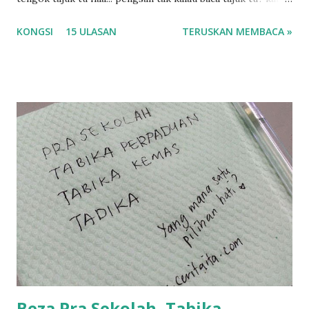
korang nak pengsan baca tajuk aku lagi la tau... sebab apa
KONGSI
15 ULASAN
TERUSKAN MEMBACA »
tau? yang sebut tu anak aku....diulangi ANAK AKU ....adoiiii
la... apa la nak jadi dengan budak-budak sekarang ni
ntah...kecut perut ummi kau dengar ni nak oiiii.... nak tau
lanjut? ok meh aku cite... ceritanya gini.... semalam waktu
balik keja aku ajak la shah singgah Giant beli barang
sikit...dalam perjalanan dari dalam kereta tu biasalah kan
kami memang akan pimpin anak-anak jalan sampai masuk
dalam... dan kebiasanya bagi anak 4 macam kami ni bahagi-
bahagi lah siapa nak pimpin siapa... dan biasanya aku akan
dukung adik hadi sambil pimpin kakak husna... yang abg
ngah dengan abg long terserah pada shah la pulak.. tapi
kalau ikut anak-anak semua nak ummi pimpin... ajer rebeh
ba...
Beza Pra Sekolah, Tabika