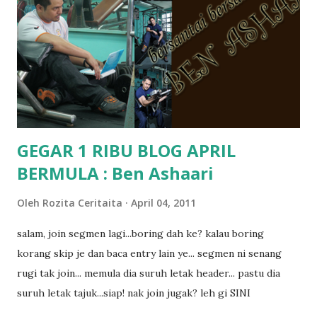
kat salah satu tadika swasta ni.. tapi nampaknya kenal huruf
pun tak tau.. pengsan aku bila ingat balik.. aku mula fikir
mungkin sebab abg long sendiri jenis budak yang ada
masalah dyslexia.. tapi minor la.. nanti la aku cerita pasal
dyslexia tu.. lepas tu kami buat keputusan pu...
GEGAR 1 RIBU BLOG APRIL
BERMULA : Ben Ashaari
Oleh
Rozita Ceritaita
April 04, 2011
salam, join segmen lagi...boring dah ke? kalau boring
korang skip je dan baca entry lain ye... segmen ni senang
rugi tak join... memula dia suruh letak header... pastu dia
suruh letak tajuk...siap! nak join jugak? leh gi SINI