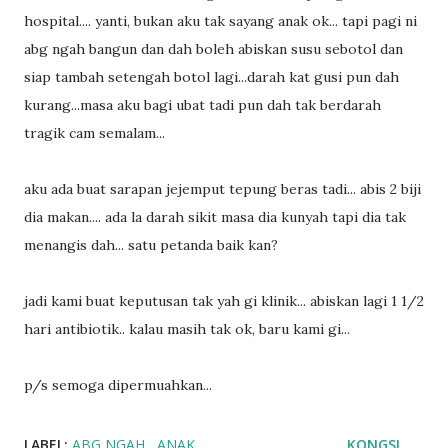
hospital.... yanti, bukan aku tak sayang anak ok... tapi pagi ni
abg ngah bangun dan dah boleh abiskan susu sebotol dan
siap tambah setengah botol lagi...darah kat gusi pun dah
kurang...masa aku bagi ubat tadi pun dah tak berdarah
tragik cam semalam...
aku ada buat sarapan jejemput tepung beras tadi... abis 2 biji
dia makan.... ada la darah sikit masa dia kunyah tapi dia tak
menangis dah... satu petanda baik kan?
jadi kami buat keputusan tak yah gi klinik... abiskan lagi 1 1/2
hari antibiotik.. kalau masih tak ok, baru kami gi...
p/s semoga dipermuahkan...
LABEL:
ABG NGAH
ANAK
KONGSI