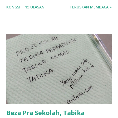
korang nak pengsan baca tajuk aku lagi la tau... sebab apa
KONGSI
15 ULASAN
TERUSKAN MEMBACA »
tau? yang sebut tu anak aku....diulangi ANAK AKU ....adoiiii
la... apa la nak jadi dengan budak-budak sekarang ni
ntah...kecut perut ummi kau dengar ni nak oiiii.... nak tau
lanjut? ok meh aku cite... ceritanya gini.... semalam waktu
balik keja aku ajak la shah singgah Giant beli barang
sikit...dalam perjalanan dari dalam kereta tu biasalah kan
kami memang akan pimpin anak-anak jalan sampai masuk
dalam... dan kebiasanya bagi anak 4 macam kami ni bahagi-
bahagi lah siapa nak pimpin siapa... dan biasanya aku akan
dukung adik hadi sambil pimpin kakak husna... yang abg
ngah dengan abg long terserah pada shah la pulak.. tapi
kalau ikut anak-anak semua nak ummi pimpin... ajer rebeh
ba...
Beza Pra Sekolah, Tabika