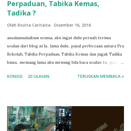
Perpaduan, Tabika Kemas,
Tadika ?
Oleh
Rozita Ceritaita
Disember 16, 2016
assalamualaikum semua, aku ingat dulu pernah terima
soalan dari blog ni la.. lama dulu.. pasal perbezaan antara Pra
Sekolah, Tabika Perpaduan, Tabika Kemas dan jugak Tadika
biasa.. memang lama aku menung bila baca soalan tu.. pasal
masa tu aku memang tak tau nak jawab apa.. hahaha.. serius
KONGSI
20 ULASAN
TERUSKAN MEMBACA »
ko.. masa tu aku baru je ada anak sorang dan aku hentam je
hantar memana ikut kemampuan kami masa tu.. Apa Beza
Pra Sekolah, Tabika Perpaduan, Tabika Kemas, Tadika ?
memang tak pernah la terfikir pun nak cari info atau nak
tanya sapa-sapa pun masa tu.. bila fikir-fikirkan balik terasa
jugak masa alahai teruknya kami sebagai ibubapa.. dan kami
terasa jugak semakin teruk bila abg long dah masuk 2 tahun