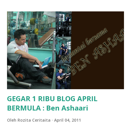
Pra Sekolah, Tabika Perpaduan, Tabika Kemas, Tadika ?
memang tak pernah la terfikir pun nak cari info atau nak
tanya sapa-sapa pun masa tu.. bila fikir-fikirkan balik terasa
jugak masa alahai teruknya kami sebagai ibubapa.. dan kami
terasa jugak semakin teruk bila abg long dah masuk 2 tahun
kat salah satu tadika swasta ni.. tapi nampaknya kenal huruf
pun tak tau.. pengsan aku bila ingat balik.. aku mula fikir
mungkin sebab abg long sendiri jenis budak yang ada
masalah dyslexia.. tapi minor la.. nanti la aku cerita pasal
dyslexia tu.. lepas tu kami buat keputusan pu...
GEGAR 1 RIBU BLOG APRIL
BERMULA : Ben Ashaari
Oleh
Rozita Ceritaita
April 04, 2011