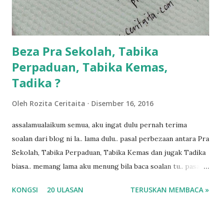
kalau ikut anak-anak semua nak ummi pimpin... ajer rebeh
ba...
Beza Pra Sekolah, Tabika
Perpaduan, Tabika Kemas,
Tadika ?
Oleh
Rozita Ceritaita
Disember 16, 2016
assalamualaikum semua, aku ingat dulu pernah terima
soalan dari blog ni la.. lama dulu.. pasal perbezaan antara Pra
Sekolah, Tabika Perpaduan, Tabika Kemas dan jugak Tadika
biasa.. memang lama aku menung bila baca soalan tu.. pasal
masa tu aku memang tak tau nak jawab apa.. hahaha.. serius
KONGSI
20 ULASAN
TERUSKAN MEMBACA »
ko.. masa tu aku baru je ada anak sorang dan aku hentam je
hantar memana ikut kemampuan kami masa tu.. Apa Beza