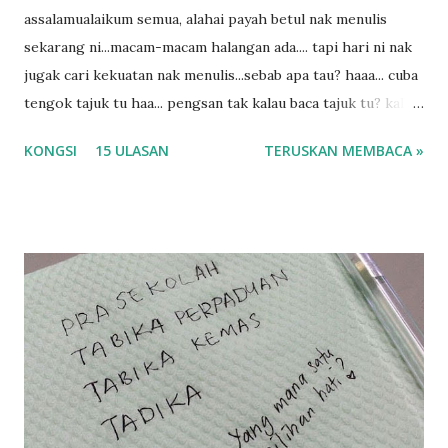
assalamualaikum semua, alahai payah betul nak menulis
sekarang ni...macam-macam halangan ada.... tapi hari ni nak
jugak cari kekuatan nak menulis...sebab apa tau? haaa... cuba
tengok tajuk tu haa... pengsan tak kalau baca tajuk tu? kalau
korang nak pengsan baca tajuk aku lagi la tau... sebab apa
KONGSI
15 ULASAN
TERUSKAN MEMBACA »
tau? yang sebut tu anak aku....diulangi ANAK AKU ....adoiiii
la... apa la nak jadi dengan budak-budak sekarang ni
ntah...kecut perut ummi kau dengar ni nak oiiii.... nak tau
lanjut? ok meh aku cite... ceritanya gini.... semalam waktu
balik keja aku ajak la shah singgah Giant beli barang
sikit...dalam perjalanan dari dalam kereta tu biasalah kan
kami memang akan pimpin anak-anak jalan sampai masuk
dalam... dan kebiasanya bagi anak 4 macam kami ni bahagi-
bahagi lah siapa nak pimpin siapa... dan biasanya aku akan
dukung adik hadi sambil pimpin kakak husna... yang abg
ngah dengan abg long terserah pada shah la pulak.. tapi