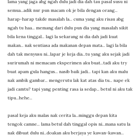
lama yang jaga abg ngah dulu jadi dia dah tau pasal susu ni
semua...adik nur pun macam ok je bila dengan orang...
harap-harap takde masalah la... cuma yang aku risau abg
ngah tu haa... memang dari dulu pun dia yang masalah sikit
bila kena tinggal... lagi la sekarang ni dia dah jadi kuat
makan... nak sentiasa ada makanan depan mata... lagi la bila
dah tak menyusu ni...lapar je keja dia...tu yang aku sejak jadi
surirumah ni memacam eksperimen aku buat...tadi aku try
buat apam gula hangus... nasib baik jadi... tapi kan aku malu
nak ambik gambar... mengerutu lak kat atas dia tu... nape ek
jadi camtu? tapi yang penting rasa ia sedap... betul ni aku tak
tipu...hehe...
pasal keja aku malas nak cerita la...minggu depan kita
tengok camne... lama betul dah tinggal opis ni...mana satu la
nak dibuat dulu ni...doakan aku berjaya ye kawan-kawan...