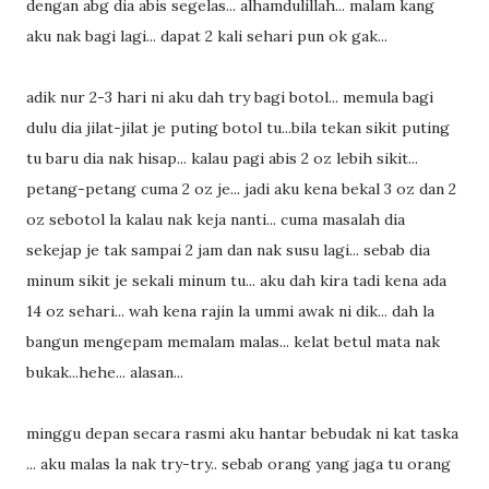
dengan abg dia abis segelas... alhamdulillah... malam kang
aku nak bagi lagi... dapat 2 kali sehari pun ok gak...
adik nur 2-3 hari ni aku dah try bagi botol... memula bagi
dulu dia jilat-jilat je puting botol tu...bila tekan sikit puting
tu baru dia nak hisap... kalau pagi abis 2 oz lebih sikit...
petang-petang cuma 2 oz je... jadi aku kena bekal 3 oz dan 2
oz sebotol la kalau nak keja nanti... cuma masalah dia
sekejap je tak sampai 2 jam dan nak susu lagi... sebab dia
minum sikit je sekali minum tu... aku dah kira tadi kena ada
14 oz sehari... wah kena rajin la ummi awak ni dik... dah la
bangun mengepam memalam malas... kelat betul mata nak
bukak...hehe... alasan...
minggu depan secara rasmi aku hantar bebudak ni kat taska
... aku malas la nak try-try.. sebab orang yang jaga tu orang