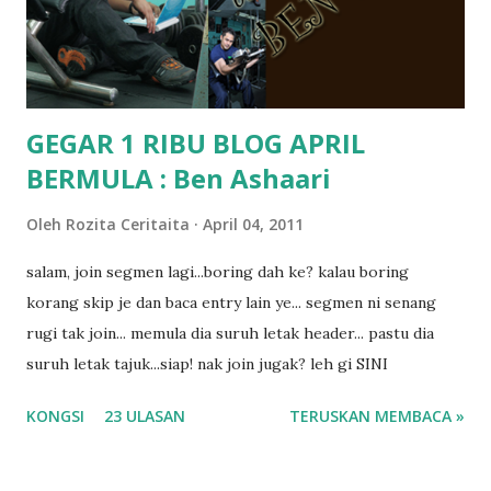
masalah dyslexia.. tapi minor la.. nanti la aku cerita pasal
dyslexia tu.. lepas tu kami buat keputusan pu...
GEGAR 1 RIBU BLOG APRIL
BERMULA : Ben Ashaari
Oleh
Rozita Ceritaita
April 04, 2011
salam, join segmen lagi...boring dah ke? kalau boring
korang skip je dan baca entry lain ye... segmen ni senang
rugi tak join... memula dia suruh letak header... pastu dia
suruh letak tajuk...siap! nak join jugak? leh gi SINI
KONGSI
23 ULASAN
TERUSKAN MEMBACA »