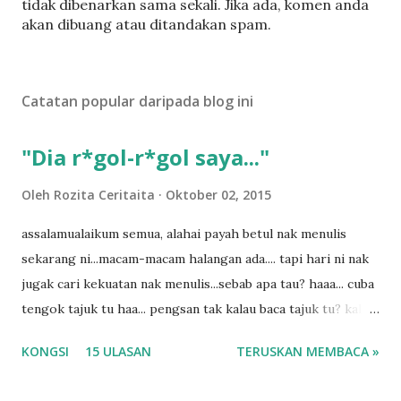
a
tidak dibenarkan sama sekali. Jika ada, komen anda
t
akan dibuang atau ditandakan spam.
a
t
U
Catatan popular daripada blog ini
l
a
s
"Dia r*gol-r*gol saya..."
a
n
Oleh
Rozita Ceritaita
Oktober 02, 2015
assalamualaikum semua, alahai payah betul nak menulis
sekarang ni...macam-macam halangan ada.... tapi hari ni nak
jugak cari kekuatan nak menulis...sebab apa tau? haaa... cuba
tengok tajuk tu haa... pengsan tak kalau baca tajuk tu? kalau
korang nak pengsan baca tajuk aku lagi la tau... sebab apa
KONGSI
15 ULASAN
TERUSKAN MEMBACA »
tau? yang sebut tu anak aku....diulangi ANAK AKU ....adoiiii
la... apa la nak jadi dengan budak-budak sekarang ni