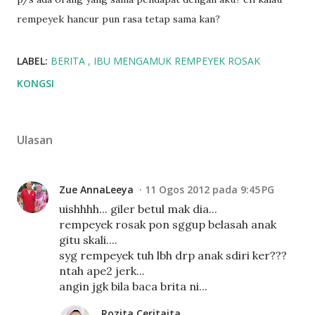
rempeyek hancur pun rasa tetap sama kan?
LABEL:
BERITA
IBU MENGAMUK REMPEYEK ROSAK
KONGSI
Ulasan
Zue AnnaLeeya
11 Ogos 2012 pada 9:45 PG
uishhhh... giler betul mak dia...
rempeyek rosak pon sggup belasah anak
gitu skali....
syg rempeyek tuh lbh drp anak sdiri ker???
ntah ape2 jerk...
angin jgk bila baca brita ni...
Rozita Ceritaita