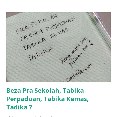
ntah...kecut perut ummi kau dengar ni nak oiiii.... nak tau
lanjut? ok meh aku cite... ceritanya gini.... semalam waktu
balik keja aku ajak la shah singgah Giant beli barang
sikit...dalam perjalanan dari dalam kereta tu biasalah kan
kami memang akan pimpin anak-anak jalan sampai masuk
dalam... dan kebiasanya bagi anak 4 macam kami ni bahagi-
bahagi lah siapa nak pimpin siapa... dan biasanya aku akan
dukung adik hadi sambil pimpin kakak husna... yang abg
ngah dengan abg long terserah pada shah la pulak.. tapi
kalau ikut anak-anak semua nak ummi pimpin... ajer rebeh
ba...
Beza Pra Sekolah, Tabika
Perpaduan, Tabika Kemas,
Tadika ?