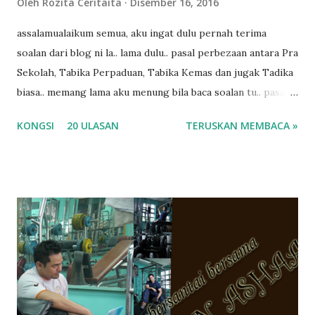
Oleh
Rozita Ceritaita
Disember 16, 2016
assalamualaikum semua, aku ingat dulu pernah terima
soalan dari blog ni la.. lama dulu.. pasal perbezaan antara Pra
Sekolah, Tabika Perpaduan, Tabika Kemas dan jugak Tadika
biasa.. memang lama aku menung bila baca soalan tu.. pasal
masa tu aku memang tak tau nak jawab apa.. hahaha.. serius
KONGSI
20 ULASAN
TERUSKAN MEMBACA »
ko.. masa tu aku baru je ada anak sorang dan aku hentam je
hantar memana ikut kemampuan kami masa tu.. Apa Beza
Pra Sekolah, Tabika Perpaduan, Tabika Kemas, Tadika ?
memang tak pernah la terfikir pun nak cari info atau nak
tanya sapa-sapa pun masa tu.. bila fikir-fikirkan balik terasa
jugak masa alahai teruknya kami sebagai ibubapa.. dan kami
terasa jugak semakin teruk bila abg long dah masuk 2 tahun
kat salah satu tadika swasta ni.. tapi nampaknya kenal huruf
pun tak tau.. pengsan aku bila ingat balik.. aku mula fikir
mungkin sebab abg long sendiri jenis budak yang ada