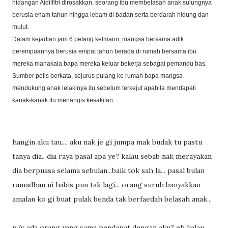
hidangan Aidilfitri dirosakkan, seorang ibu membelasah anak sulungnya
berusia enam tahun hingga lebam di badan serta berdarah hidung dan
mulut.
Dalam kejadian jam 6 petang kelmarin, mangsa bersama adik
perempuannya berusia empat tahun berada di rumah bersama ibu
mereka manakala bapa mereka keluar bekerja sebagai pemandu bas.
Sumber polis berkata, sejurus pulang ke rumah bapa mangsa
mendukung anak lelakinya itu sebelum terkejut apabila mendapati
kanak-kanak itu menangis kesakitan.
hangin aku tau.... aku nak je gi jumpa mak budak tu pastu
tanya dia.. dia raya pasal apa ye? kalau sebab nak merayakan
dia berpuasa selama sebulan...baik tok sah la... pasal bulan
ramadhan ni habis pun tak lagi... orang suruh banyakkan
amalan ko gi buat pulak benda tak berfaedah belasah anak...
p/s ada orang yang sama pendapat dengan aku? eh kalau