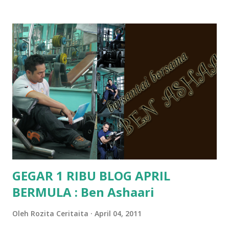
Pra Sekolah, Tabika Perpaduan, Tabika Kemas, Tadika ?
memang tak pernah la terfikir pun nak cari info atau nak
tanya sapa-sapa pun masa tu.. bila fikir-fikirkan balik terasa
jugak masa alahai teruknya kami sebagai ibubapa.. dan kami
terasa jugak semakin teruk bila abg long dah masuk 2 tahun
kat salah satu tadika swasta ni.. tapi nampaknya kenal huruf
pun tak tau.. pengsan aku bila ingat balik.. aku mula fikir
mungkin sebab abg long sendiri jenis budak yang ada
masalah dyslexia.. tapi minor la.. nanti la aku cerita pasal
dyslexia tu.. lepas tu kami buat keputusan pu...
GEGAR 1 RIBU BLOG APRIL
BERMULA : Ben Ashaari
Oleh
Rozita Ceritaita
April 04, 2011