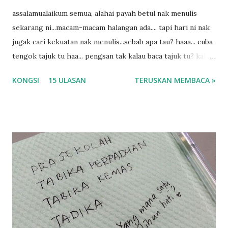
assalamualaikum semua, alahai payah betul nak menulis
sekarang ni...macam-macam halangan ada.... tapi hari ni nak
jugak cari kekuatan nak menulis...sebab apa tau? haaa... cuba
tengok tajuk tu haa... pengsan tak kalau baca tajuk tu? kalau
korang nak pengsan baca tajuk aku lagi la tau... sebab apa
KONGSI
15 ULASAN
TERUSKAN MEMBACA »
tau? yang sebut tu anak aku....diulangi ANAK AKU ....adoiiii
la... apa la nak jadi dengan budak-budak sekarang ni
ntah...kecut perut ummi kau dengar ni nak oiiii.... nak tau
lanjut? ok meh aku cite... ceritanya gini.... semalam waktu
balik keja aku ajak la shah singgah Giant beli barang
sikit...dalam perjalanan dari dalam kereta tu biasalah kan
kami memang akan pimpin anak-anak jalan sampai masuk
dalam... dan kebiasanya bagi anak 4 macam kami ni bahagi-
bahagi lah siapa nak pimpin siapa... dan biasanya aku akan
dukung adik hadi sambil pimpin kakak husna... yang abg
ngah dengan abg long terserah pada shah la pulak.. tapi