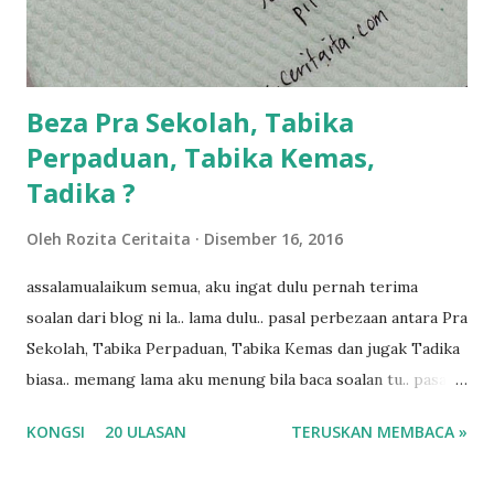
kalau ikut anak-anak semua nak ummi pimpin... ajer rebeh
ba...
Beza Pra Sekolah, Tabika
Perpaduan, Tabika Kemas,
Tadika ?
Oleh
Rozita Ceritaita
Disember 16, 2016
assalamualaikum semua, aku ingat dulu pernah terima
soalan dari blog ni la.. lama dulu.. pasal perbezaan antara Pra
Sekolah, Tabika Perpaduan, Tabika Kemas dan jugak Tadika
biasa.. memang lama aku menung bila baca soalan tu.. pasal
masa tu aku memang tak tau nak jawab apa.. hahaha.. serius
KONGSI
20 ULASAN
TERUSKAN MEMBACA »
ko.. masa tu aku baru je ada anak sorang dan aku hentam je
hantar memana ikut kemampuan kami masa tu.. Apa Beza