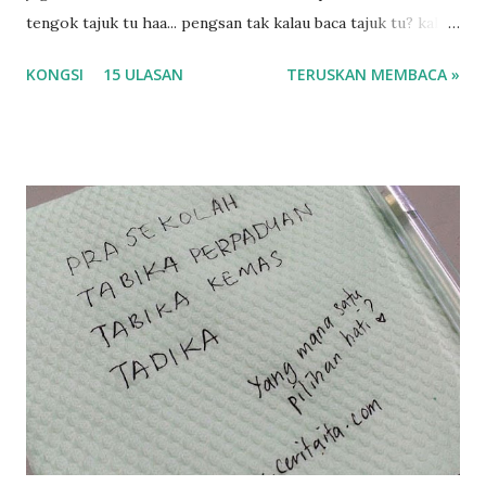
tengok tajuk tu haa... pengsan tak kalau baca tajuk tu? kalau
korang nak pengsan baca tajuk aku lagi la tau... sebab apa
KONGSI
15 ULASAN
TERUSKAN MEMBACA »
tau? yang sebut tu anak aku....diulangi ANAK AKU ....adoiiii
la... apa la nak jadi dengan budak-budak sekarang ni
ntah...kecut perut ummi kau dengar ni nak oiiii.... nak tau
lanjut? ok meh aku cite... ceritanya gini.... semalam waktu
balik keja aku ajak la shah singgah Giant beli barang
sikit...dalam perjalanan dari dalam kereta tu biasalah kan
kami memang akan pimpin anak-anak jalan sampai masuk
dalam... dan kebiasanya bagi anak 4 macam kami ni bahagi-
bahagi lah siapa nak pimpin siapa... dan biasanya aku akan
dukung adik hadi sambil pimpin kakak husna... yang abg
ngah dengan abg long terserah pada shah la pulak.. tapi
kalau ikut anak-anak semua nak ummi pimpin... ajer rebeh
ba...