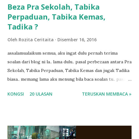
Beza Pra Sekolah, Tabika
Perpaduan, Tabika Kemas,
Tadika ?
Oleh
Rozita Ceritaita
Disember 16, 2016
assalamualaikum semua, aku ingat dulu pernah terima
soalan dari blog ni la.. lama dulu.. pasal perbezaan antara Pra
Sekolah, Tabika Perpaduan, Tabika Kemas dan jugak Tadika
biasa.. memang lama aku menung bila baca soalan tu.. pasal
masa tu aku memang tak tau nak jawab apa.. hahaha.. serius
KONGSI
20 ULASAN
TERUSKAN MEMBACA »
ko.. masa tu aku baru je ada anak sorang dan aku hentam je
hantar memana ikut kemampuan kami masa tu.. Apa Beza
Pra Sekolah, Tabika Perpaduan, Tabika Kemas, Tadika ?
memang tak pernah la terfikir pun nak cari info atau nak
tanya sapa-sapa pun masa tu.. bila fikir-fikirkan balik terasa