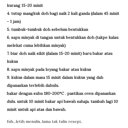
kurang
15-20
minit
4.
tutup
mangkuk
doh
bagi
naik
2
kali
ganda
(
dalam
45
minit
-
1
jam
)
5.
tumbuk
-
tumbuk
doh
sebelum
bentukkan
6.
sapu
minyak
di
tangan
untuk
bentukkan
doh
(
takpe
kalau
melekat
cuma
lebihkan
minyak
)
7.
biar
doh
naik
sikit
(
dalam
15-20
minit
)
baru
bakar
atau
kukus
8.
sapu
minyak
pada
loyang
bakar
atau
kukus
9.
kukus
dalam
masa
15
minit
dalam
kukus
yang
dah
dipanaskan
terlebih
dahulu
.
bakar
dengan
suhu
180-200°C .
pastikan
oven
dipanaskan
dulu
.
untuk
10
minit
bakar
api
bawah
sahaja
.
tambah
lagi
10
minit
untuk
api
atas
dan
bawah
.
fuh...letih menulis..lama tak tulis resepi..