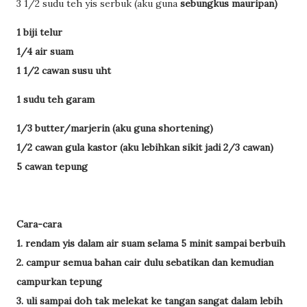
3 1/2 sudu teh yis serbuk (aku guna
sebungkus
mauripan)
1 biji telur
1/4
air
suam
1 1/2
cawan
susu uht
1
sudu
teh
garam
1/3
butter
/
marjerin
(
aku
guna
shortening
)
1/2
cawan
gula
kastor
(
aku
lebihkan
sikit
jadi
2/3
cawan
)
5
cawan
tepung
Cara-cara
1.
rendam
yis
dalam
air
suam
selama
5
minit
sampai
berbuih
2.
campur
semua
bahan
cair
dulu
sebatikan
dan
kemudian
campurkan
tepung
3.
uli
sampai
doh
tak
melekat
ke
tangan
sangat
dalam
lebih