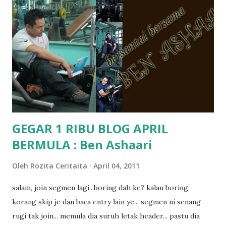
jugak masa alahai teruknya kami sebagai ibubapa.. dan kami
terasa jugak semakin teruk bila abg long dah masuk 2 tahun
kat salah satu tadika swasta ni.. tapi nampaknya kenal huruf
pun tak tau.. pengsan aku bila ingat balik.. aku mula fikir
mungkin sebab abg long sendiri jenis budak yang ada
masalah dyslexia.. tapi minor la.. nanti la aku cerita pasal
dyslexia tu.. lepas tu kami buat keputusan pu...
GEGAR 1 RIBU BLOG APRIL
BERMULA : Ben Ashaari
Oleh
Rozita Ceritaita
April 04, 2011
salam, join segmen lagi...boring dah ke? kalau boring
korang skip je dan baca entry lain ye... segmen ni senang
rugi tak join... memula dia suruh letak header... pastu dia