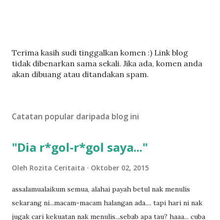
C
Terima kasih sudi tinggalkan komen :) Link blog
a
tidak dibenarkan sama sekali. Jika ada, komen anda
t
akan dibuang atau ditandakan spam.
a
t
U
Catatan popular daripada blog ini
l
a
s
"Dia r*gol-r*gol saya..."
a
n
Oleh
Rozita Ceritaita
Oktober 02, 2015
assalamualaikum semua, alahai payah betul nak menulis
sekarang ni...macam-macam halangan ada.... tapi hari ni nak
jugak cari kekuatan nak menulis...sebab apa tau? haaa... cuba