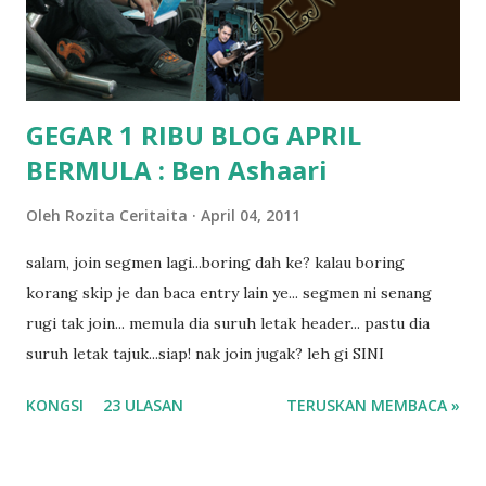
masalah dyslexia.. tapi minor la.. nanti la aku cerita pasal
dyslexia tu.. lepas tu kami buat keputusan pu...
GEGAR 1 RIBU BLOG APRIL
BERMULA : Ben Ashaari
Oleh
Rozita Ceritaita
April 04, 2011
salam, join segmen lagi...boring dah ke? kalau boring
korang skip je dan baca entry lain ye... segmen ni senang
rugi tak join... memula dia suruh letak header... pastu dia
suruh letak tajuk...siap! nak join jugak? leh gi SINI
KONGSI
23 ULASAN
TERUSKAN MEMBACA »