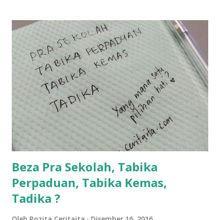
ntah...kecut perut ummi kau dengar ni nak oiiii.... nak tau
lanjut? ok meh aku cite... ceritanya gini.... semalam waktu
balik keja aku ajak la shah singgah Giant beli barang
sikit...dalam perjalanan dari dalam kereta tu biasalah kan
kami memang akan pimpin anak-anak jalan sampai masuk
dalam... dan kebiasanya bagi anak 4 macam kami ni bahagi-
bahagi lah siapa nak pimpin siapa... dan biasanya aku akan
dukung adik hadi sambil pimpin kakak husna... yang abg
ngah dengan abg long terserah pada shah la pulak.. tapi
kalau ikut anak-anak semua nak ummi pimpin... ajer rebeh
ba...
Beza Pra Sekolah, Tabika
Perpaduan, Tabika Kemas,
Tadika ?
Oleh
Rozita Ceritaita
Disember 16, 2016