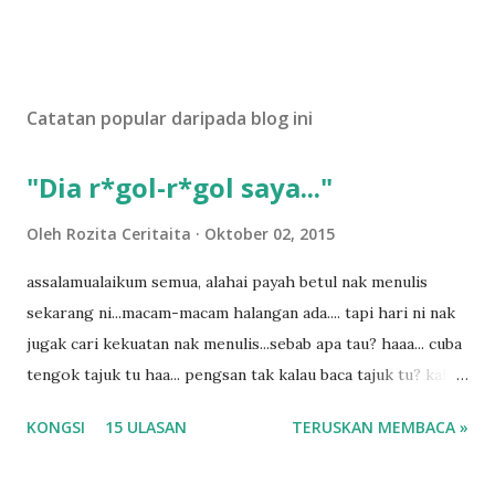
Catatan popular daripada blog ini
"Dia r*gol-r*gol saya..."
Oleh
Rozita Ceritaita
Oktober 02, 2015
assalamualaikum semua, alahai payah betul nak menulis
sekarang ni...macam-macam halangan ada.... tapi hari ni nak
jugak cari kekuatan nak menulis...sebab apa tau? haaa... cuba
tengok tajuk tu haa... pengsan tak kalau baca tajuk tu? kalau
korang nak pengsan baca tajuk aku lagi la tau... sebab apa
KONGSI
15 ULASAN
TERUSKAN MEMBACA »
tau? yang sebut tu anak aku....diulangi ANAK AKU ....adoiiii
la... apa la nak jadi dengan budak-budak sekarang ni