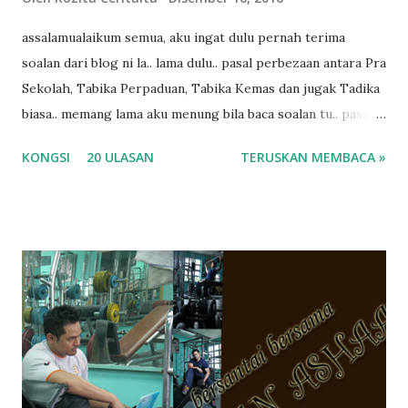
assalamualaikum semua, aku ingat dulu pernah terima
soalan dari blog ni la.. lama dulu.. pasal perbezaan antara Pra
Sekolah, Tabika Perpaduan, Tabika Kemas dan jugak Tadika
biasa.. memang lama aku menung bila baca soalan tu.. pasal
masa tu aku memang tak tau nak jawab apa.. hahaha.. serius
KONGSI
20 ULASAN
TERUSKAN MEMBACA »
ko.. masa tu aku baru je ada anak sorang dan aku hentam je
hantar memana ikut kemampuan kami masa tu.. Apa Beza
Pra Sekolah, Tabika Perpaduan, Tabika Kemas, Tadika ?
memang tak pernah la terfikir pun nak cari info atau nak
tanya sapa-sapa pun masa tu.. bila fikir-fikirkan balik terasa
jugak masa alahai teruknya kami sebagai ibubapa.. dan kami
terasa jugak semakin teruk bila abg long dah masuk 2 tahun
kat salah satu tadika swasta ni.. tapi nampaknya kenal huruf
pun tak tau.. pengsan aku bila ingat balik.. aku mula fikir
mungkin sebab abg long sendiri jenis budak yang ada