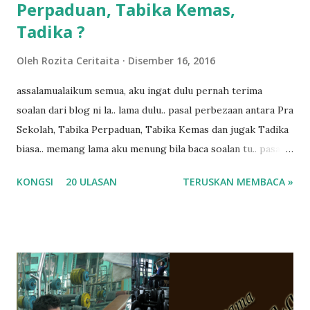
Perpaduan, Tabika Kemas,
Tadika ?
Oleh
Rozita Ceritaita
Disember 16, 2016
assalamualaikum semua, aku ingat dulu pernah terima
soalan dari blog ni la.. lama dulu.. pasal perbezaan antara Pra
Sekolah, Tabika Perpaduan, Tabika Kemas dan jugak Tadika
biasa.. memang lama aku menung bila baca soalan tu.. pasal
masa tu aku memang tak tau nak jawab apa.. hahaha.. serius
KONGSI
20 ULASAN
TERUSKAN MEMBACA »
ko.. masa tu aku baru je ada anak sorang dan aku hentam je
hantar memana ikut kemampuan kami masa tu.. Apa Beza
Pra Sekolah, Tabika Perpaduan, Tabika Kemas, Tadika ?
memang tak pernah la terfikir pun nak cari info atau nak
tanya sapa-sapa pun masa tu.. bila fikir-fikirkan balik terasa
jugak masa alahai teruknya kami sebagai ibubapa.. dan kami
terasa jugak semakin teruk bila abg long dah masuk 2 tahun