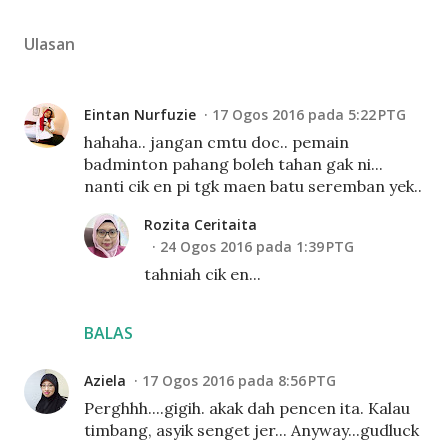
Ulasan
Eintan Nurfuzie
17 Ogos 2016 pada 5:22 PTG
hahaha.. jangan cmtu doc.. pemain
badminton pahang boleh tahan gak ni...
nanti cik en pi tgk maen batu seremban yek..
Rozita Ceritaita
24 Ogos 2016 pada 1:39 PTG
tahniah cik en...
BALAS
Aziela
17 Ogos 2016 pada 8:56 PTG
Perghhh....gigih. akak dah pencen ita. Kalau
timbang, asyik senget jer... Anyway...gudluck