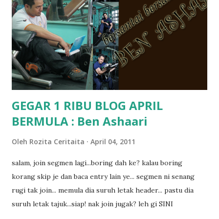
kat salah satu tadika swasta ni.. tapi nampaknya kenal huruf
pun tak tau.. pengsan aku bila ingat balik.. aku mula fikir
mungkin sebab abg long sendiri jenis budak yang ada
masalah dyslexia.. tapi minor la.. nanti la aku cerita pasal
dyslexia tu.. lepas tu kami buat keputusan pu...
GEGAR 1 RIBU BLOG APRIL
BERMULA : Ben Ashaari
Oleh
Rozita Ceritaita
April 04, 2011
salam, join segmen lagi...boring dah ke? kalau boring
korang skip je dan baca entry lain ye... segmen ni senang
rugi tak join... memula dia suruh letak header... pastu dia
suruh letak tajuk...siap! nak join jugak? leh gi SINI