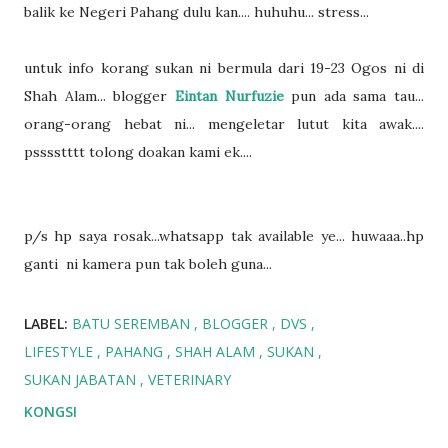
balik ke Negeri Pahang dulu kan.... huhuhu... stress...
untuk info korang sukan ni bermula dari 19-23 Ogos ni di
Shah Alam... blogger
Eintan Nurfuzie
pun ada sama tau...
orang-orang hebat ni... mengeletar lutut kita awak....
psssstttt tolong doakan kami ek....
p/s hp saya rosak...whatsapp tak available ye... huwaaa..hp
ganti ni kamera pun tak boleh guna...
LABEL:
BATU SEREMBAN
BLOGGER
DVS
LIFESTYLE
PAHANG
SHAH ALAM
SUKAN
SUKAN JABATAN
VETERINARY
KONGSI