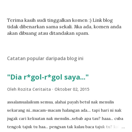
C
Terima kasih sudi tinggalkan komen :) Link blog
a
tidak dibenarkan sama sekali. Jika ada, komen anda
t
akan dibuang atau ditandakan spam.
a
t
U
Catatan popular daripada blog ini
l
a
s
"Dia r*gol-r*gol saya..."
a
n
Oleh
Rozita Ceritaita
Oktober 02, 2015
assalamualaikum semua, alahai payah betul nak menulis
sekarang ni...macam-macam halangan ada.... tapi hari ni nak
jugak cari kekuatan nak menulis...sebab apa tau? haaa... cuba
tengok tajuk tu haa... pengsan tak kalau baca tajuk tu? kalau