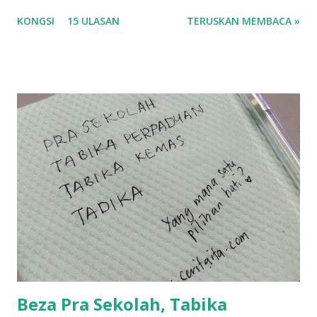
korang nak pengsan baca tajuk aku lagi la tau... sebab apa
KONGSI
15 ULASAN
TERUSKAN MEMBACA »
tau? yang sebut tu anak aku....diulangi ANAK AKU ....adoiiii
la... apa la nak jadi dengan budak-budak sekarang ni
ntah...kecut perut ummi kau dengar ni nak oiiii.... nak tau
lanjut? ok meh aku cite... ceritanya gini.... semalam waktu
balik keja aku ajak la shah singgah Giant beli barang
sikit...dalam perjalanan dari dalam kereta tu biasalah kan
kami memang akan pimpin anak-anak jalan sampai masuk
dalam... dan kebiasanya bagi anak 4 macam kami ni bahagi-
bahagi lah siapa nak pimpin siapa... dan biasanya aku akan
dukung adik hadi sambil pimpin kakak husna... yang abg
ngah dengan abg long terserah pada shah la pulak.. tapi
kalau ikut anak-anak semua nak ummi pimpin... ajer rebeh
ba...
Beza Pra Sekolah, Tabika