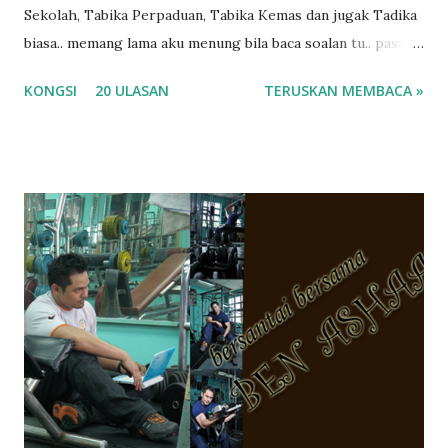
Sekolah, Tabika Perpaduan, Tabika Kemas dan jugak Tadika
biasa.. memang lama aku menung bila baca soalan tu.. pasal
masa tu aku memang tak tau nak jawab apa.. hahaha.. serius
KONGSI
20 ULASAN
TERUSKAN MEMBACA »
ko.. masa tu aku baru je ada anak sorang dan aku hentam je
hantar memana ikut kemampuan kami masa tu.. Apa Beza
Pra Sekolah, Tabika Perpaduan, Tabika Kemas, Tadika ?
memang tak pernah la terfikir pun nak cari info atau nak
tanya sapa-sapa pun masa tu.. bila fikir-fikirkan balik terasa
jugak masa alahai teruknya kami sebagai ibubapa.. dan kami
terasa jugak semakin teruk bila abg long dah masuk 2 tahun
kat salah satu tadika swasta ni.. tapi nampaknya kenal huruf
pun tak tau.. pengsan aku bila ingat balik.. aku mula fikir
mungkin sebab abg long sendiri jenis budak yang ada
masalah dyslexia.. tapi minor la.. nanti la aku cerita pasal
dyslexia tu.. lepas tu kami buat keputusan pu...