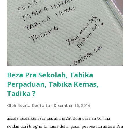
sikit...dalam perjalanan dari dalam kereta tu biasalah kan
kami memang akan pimpin anak-anak jalan sampai masuk
dalam... dan kebiasanya bagi anak 4 macam kami ni bahagi-
bahagi lah siapa nak pimpin siapa... dan biasanya aku akan
dukung adik hadi sambil pimpin kakak husna... yang abg
ngah dengan abg long terserah pada shah la pulak.. tapi
kalau ikut anak-anak semua nak ummi pimpin... ajer rebeh
ba...
Beza Pra Sekolah, Tabika
Perpaduan, Tabika Kemas,
Tadika ?
Oleh
Rozita Ceritaita
Disember 16, 2016
assalamualaikum semua, aku ingat dulu pernah terima
soalan dari blog ni la.. lama dulu.. pasal perbezaan antara Pra