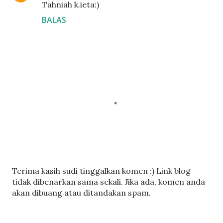
Tahniah k.ieta:)
BALAS
C
Terima kasih sudi tinggalkan komen :) Link blog
a
tidak dibenarkan sama sekali. Jika ada, komen anda
t
akan dibuang atau ditandakan spam.
a
t