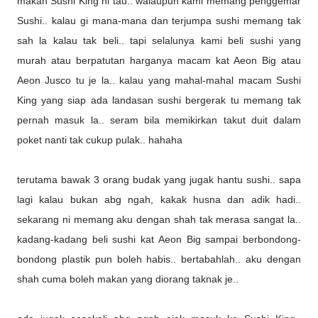
makan Sushi King ni tau.. walaupun kami memang penggemar
Sushi.. kalau gi mana-mana dan terjumpa sushi memang tak
sah la kalau tak beli.. tapi selalunya kami beli sushi yang
murah atau berpatutan harganya macam kat Aeon Big atau
Aeon Jusco tu je la.. kalau yang mahal-mahal macam Sushi
King yang siap ada landasan sushi bergerak tu memang tak
pernah masuk la.. seram bila memikirkan takut duit dalam
poket nanti tak cukup pulak.. hahaha
terutama bawak 3 orang budak yang jugak hantu sushi.. sapa
lagi kalau bukan abg ngah, kakak husna dan adik hadi..
sekarang ni memang aku dengan shah tak merasa sangat la..
kadang-kadang beli sushi kat Aeon Big sampai berbondong-
bondong plastik pun boleh habis.. bertabahlah.. aku dengan
shah cuma boleh makan yang diorang taknak je..