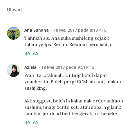
Ulasan
Ana Suhana
18 Mei 2017 pada 8:13 PTG
Tahniah sis. Ana suka sushi king sejak 3
tahun yg lps. Sedap. Selamat bersushi :)
BALAS
Aziela
18 Mei 2017 pada 9:51 PTG
Wah Ita....tahniah. Unting betul dapat
voucher tu. Boleh pergi ECM lah nnt, makan
sushi king.
Akk suggest, boleh la kalau nak order salmon
sashimi, unagi bento set, atau soba. Yg lain2,
sambar jer drpd belt bergerak tu...hehehe
BALAS