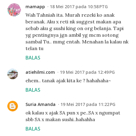
mamapp
18 Mei 2017 pada 10:58 PTG
Wah Tahniah ita. Murah rezeki ko anak
beranak. Aku x reti nk suggest makan apa
sebab aku g sushi king on org belanja. Tapi
yg pentingnya jgn ambil yg mcm sotong
sambal Tu.. mmg entah. Menahan la kalau nk
telan tu
BALAS
atiehilmi.com
19 Mei 2017 pada 12:49 PG
ehem.. tanak ajak kita ke ? hahahaha~
BALAS
Suria Amanda
19 Mei 2017 pada 11:22 PG
ok kalau x ajak SA pun x pe..SA x ngumpat
sbb SA x makan sushi..hahahha
BALAS