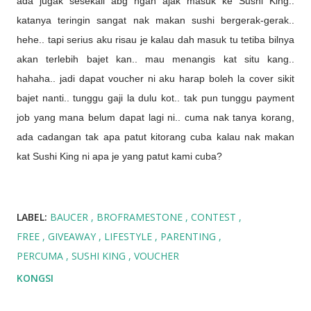
ada jugak sesekali abg ngah ajak masuk ke Sushi King..
katanya teringin sangat nak makan sushi bergerak-gerak..
hehe.. tapi serius aku risau je kalau dah masuk tu tetiba bilnya
akan terlebih bajet kan.. mau menangis kat situ kang..
hahaha.. jadi dapat voucher ni aku harap boleh la cover sikit
bajet nanti.. tunggu gaji la dulu kot.. tak pun tunggu payment
job yang mana belum dapat lagi ni.. cuma nak tanya korang,
ada cadangan tak apa patut kitorang cuba kalau nak makan
kat Sushi King ni apa je yang patut kami cuba?
LABEL:
BAUCER
BROFRAMESTONE
CONTEST
FREE
GIVEAWAY
LIFESTYLE
PARENTING
PERCUMA
SUSHI KING
VOUCHER
KONGSI