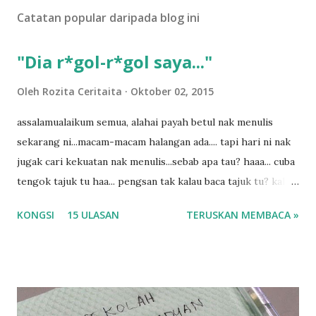
U
Catatan popular daripada blog ini
l
a
s
"Dia r*gol-r*gol saya..."
a
n
Oleh
Rozita Ceritaita
Oktober 02, 2015
assalamualaikum semua, alahai payah betul nak menulis
sekarang ni...macam-macam halangan ada.... tapi hari ni nak
jugak cari kekuatan nak menulis...sebab apa tau? haaa... cuba
tengok tajuk tu haa... pengsan tak kalau baca tajuk tu? kalau
korang nak pengsan baca tajuk aku lagi la tau... sebab apa
KONGSI
15 ULASAN
TERUSKAN MEMBACA »
tau? yang sebut tu anak aku....diulangi ANAK AKU ....adoiiii
la... apa la nak jadi dengan budak-budak sekarang ni
ntah...kecut perut ummi kau dengar ni nak oiiii.... nak tau
lanjut? ok meh aku cite... ceritanya gini.... semalam waktu
balik keja aku ajak la shah singgah Giant beli barang