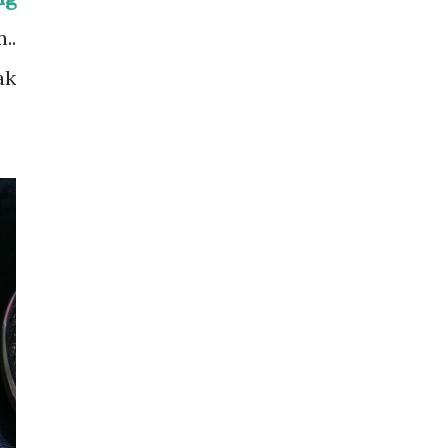
..
ak