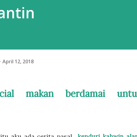
antin
April 12, 2018
cial makan berdamai untu
itu aku ada cerita pasal
kenduri kahwin ala