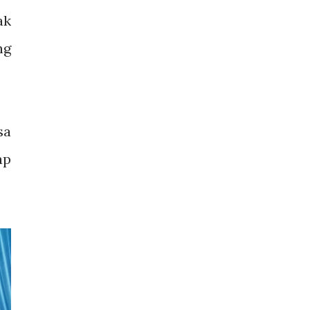
ak
ng
sa
ap