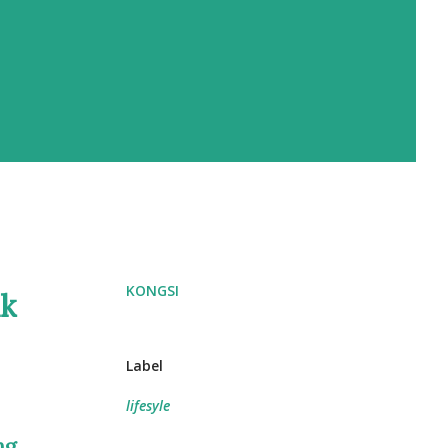
KONGSI
k
Label
lifesyle
ng