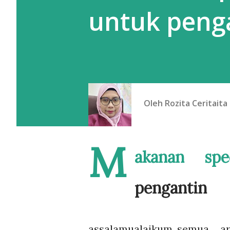
untuk peng
Oleh
Rozita Ceritaita
M
akanan spe
pengantin
assalamualaikum semua, ar