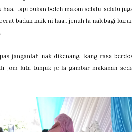
haa.. tapi bukan boleh makan selalu-selalu jug
 berat badan naik ni haa.. jenuh la nak bagi kura
.
lepas janganlah nak dikenang.. kang rasa berdo
adi jom kita tunjuk je la gambar makanan sed
.