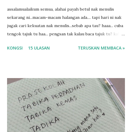
assalamualaikum semua, alahai payah betul nak menulis
sekarang ni...macam-macam halangan ada.... tapi hari ni nak
jugak cari kekuatan nak menulis...sebab apa tau? haaa... cuba
tengok tajuk tu haa... pengsan tak kalau baca tajuk tu? kalau
korang nak pengsan baca tajuk aku lagi la tau... sebab apa
KONGSI
15 ULASAN
TERUSKAN MEMBACA »
tau? yang sebut tu anak aku....diulangi ANAK AKU ....adoiiii
la... apa la nak jadi dengan budak-budak sekarang ni
ntah...kecut perut ummi kau dengar ni nak oiiii.... nak tau
lanjut? ok meh aku cite... ceritanya gini.... semalam waktu
balik keja aku ajak la shah singgah Giant beli barang
sikit...dalam perjalanan dari dalam kereta tu biasalah kan
kami memang akan pimpin anak-anak jalan sampai masuk
dalam... dan kebiasanya bagi anak 4 macam kami ni bahagi-
bahagi lah siapa nak pimpin siapa... dan biasanya aku akan
dukung adik hadi sambil pimpin kakak husna... yang abg