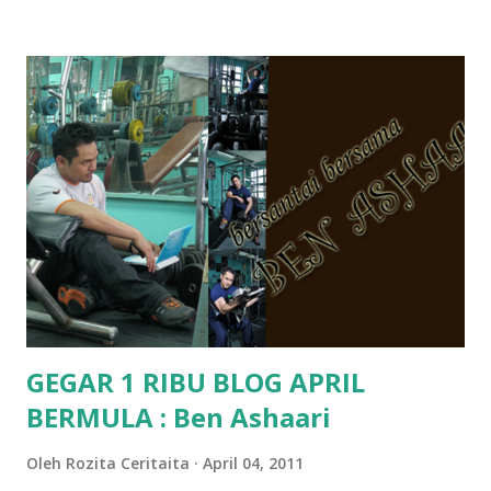
Pra Sekolah, Tabika Perpaduan, Tabika Kemas, Tadika ?
memang tak pernah la terfikir pun nak cari info atau nak
tanya sapa-sapa pun masa tu.. bila fikir-fikirkan balik terasa
jugak masa alahai teruknya kami sebagai ibubapa.. dan kami
terasa jugak semakin teruk bila abg long dah masuk 2 tahun
kat salah satu tadika swasta ni.. tapi nampaknya kenal huruf
pun tak tau.. pengsan aku bila ingat balik.. aku mula fikir
mungkin sebab abg long sendiri jenis budak yang ada
masalah dyslexia.. tapi minor la.. nanti la aku cerita pasal
dyslexia tu.. lepas tu kami buat keputusan pu...
GEGAR 1 RIBU BLOG APRIL
BERMULA : Ben Ashaari
Oleh
Rozita Ceritaita
April 04, 2011