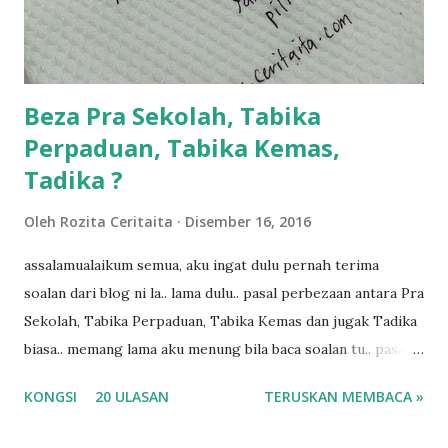
ngah dengan abg long terserah pada shah la pulak.. tapi
kalau ikut anak-anak semua nak ummi pimpin... ajer rebeh
ba...
Beza Pra Sekolah, Tabika
Perpaduan, Tabika Kemas,
Tadika ?
Oleh
Rozita Ceritaita
Disember 16, 2016
assalamualaikum semua, aku ingat dulu pernah terima
soalan dari blog ni la.. lama dulu.. pasal perbezaan antara Pra
Sekolah, Tabika Perpaduan, Tabika Kemas dan jugak Tadika
biasa.. memang lama aku menung bila baca soalan tu.. pasal
masa tu aku memang tak tau nak jawab apa.. hahaha.. serius
KONGSI
20 ULASAN
TERUSKAN MEMBACA »
ko.. masa tu aku baru je ada anak sorang dan aku hentam je
hantar memana ikut kemampuan kami masa tu.. Apa Beza