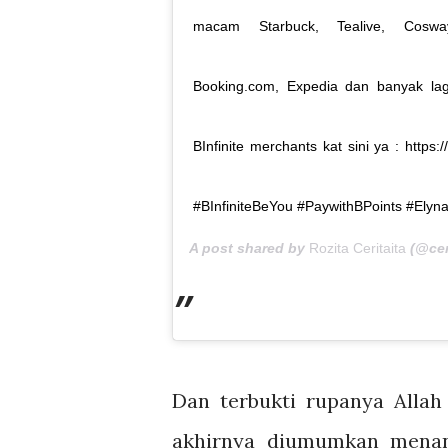
macam Starbuck, Tealive, Cosway
Booking.com, Expedia dan banyak lagi
BInfinite merchants kat sini ya : https
#BInfiniteBeYou #PaywithBPoints #Elyna
A post shared by
Rozita Ceritaita
(@cer
Dan terbukti rupanya Allah
akhirnya diumumkan menang 