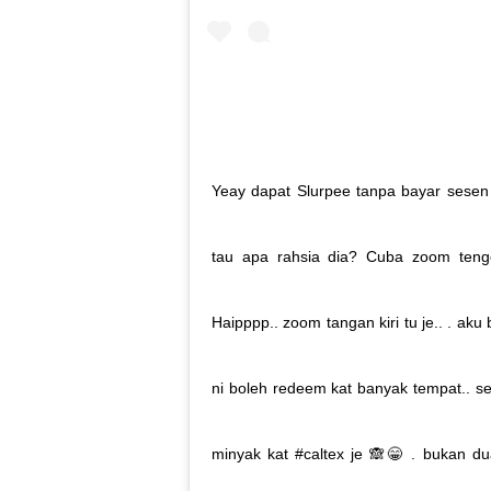
Yeay dapat Slurpee tanpa bayar sesen 
tau apa rahsia dia? Cuba zoom teng
Haipppp.. zoom tangan kiri tu je.. . aku 
ni boleh redeem kat banyak tempat.. s
minyak kat #caltex je 🙈😁 . bukan dua