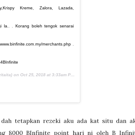
,Krispy Kreme, Zalora, Lazada,
 la.. . Korang boleh tengok senarai
://www.binfinite.com.my/merchants.php .
4BInfinite
itaita) on
Oct 25, 2018 at 3:33am PDT
 dah tetapkan rezeki aku ada kat situ dan a
8000 BInfinite point hari ni oleh B Infini