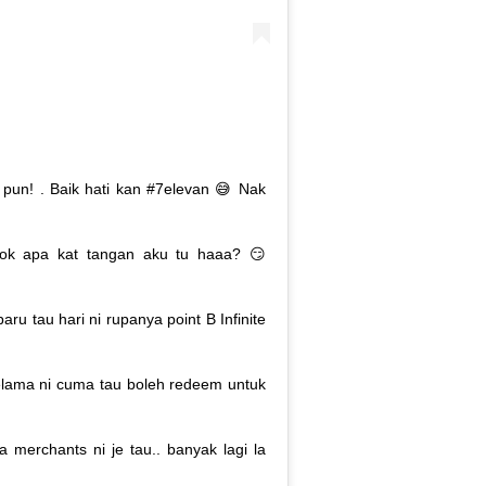
pun! . Baik hati kan #7elevan 😅 Nak
ok apa kat tangan aku tu haaa? 😏
baru tau hari ni rupanya point B Infinite
elama ni cuma tau boleh redeem untuk
 merchants ni je tau.. banyak lagi la