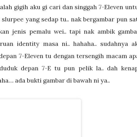
lah gigih aku gi cari dan singgah 7-Eleven unt
n slurpee yang sedap tu.. nak bergambar pun sa
kan jenis pemalu wei.. tapi nak ambik gambar
ruan identity masa ni.. hahaha.. sudahnya a
 depan 7-Eleven tu dengan tersengih macam apa
duduk depan 7-E tu pun pelik la.. dah kena
aha… ada bukti gambar di bawah ni ya..