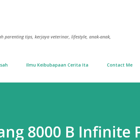
Langkau ke kandungan utama
h parenting tips, kerjaya veterinar, lifestyle, anak-anak,
usah
Ilmu Keibubapaan Cerita Ita
Contact Me
ng 8000 B Infinite 