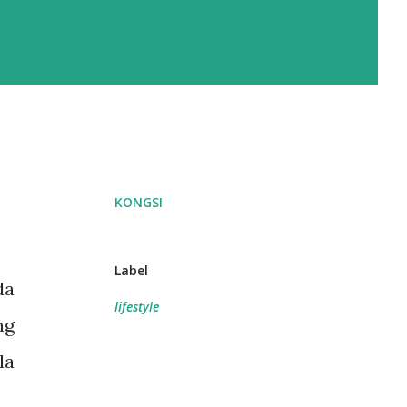
KONGSI
Label
da
lifestyle
ng
la