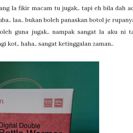
g la fikir macam tu jugak.. tapi eh bila dah a
ba.. laa.. bukan boleh panaskan botol je rupanya
boleh guna jugak.. nampak sangat la aku ni t
gi kot.. haha.. sangat ketinggalan zaman..