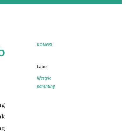
KONGSI
b
Label
lifestyle
parenting
ng
ak
ng