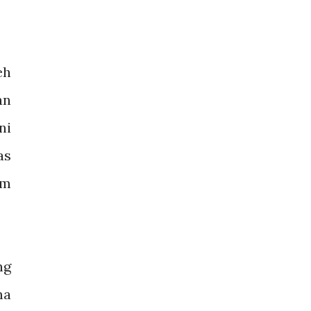
eh
an
ni
as
um
ng
ma