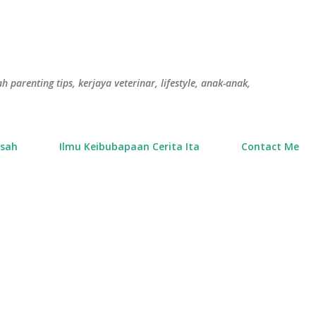
Langkau ke kandungan utama
h parenting tips, kerjaya veterinar, lifestyle, anak-anak,
usah
Ilmu Keibubapaan Cerita Ita
Contact Me