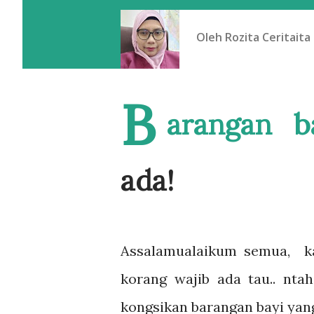
Oleh
Rozita Ceritaita
B
arangan b
ada!
Assalamualaikum semua, kal
korang wajib ada tau.. nta
kongsikan barangan bayi yan