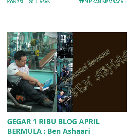
KONGSI
20 ULASAN
TERUSKAN MEMBACA »
ko.. masa tu aku baru je ada anak sorang dan aku hentam je
hantar memana ikut kemampuan kami masa tu.. Apa Beza
Pra Sekolah, Tabika Perpaduan, Tabika Kemas, Tadika ?
memang tak pernah la terfikir pun nak cari info atau nak
tanya sapa-sapa pun masa tu.. bila fikir-fikirkan balik terasa
jugak masa alahai teruknya kami sebagai ibubapa.. dan kami
terasa jugak semakin teruk bila abg long dah masuk 2 tahun
kat salah satu tadika swasta ni.. tapi nampaknya kenal huruf
pun tak tau.. pengsan aku bila ingat balik.. aku mula fikir
mungkin sebab abg long sendiri jenis budak yang ada
masalah dyslexia.. tapi minor la.. nanti la aku cerita pasal
dyslexia tu.. lepas tu kami buat keputusan pu...
GEGAR 1 RIBU BLOG APRIL
BERMULA : Ben Ashaari