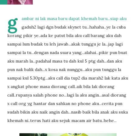
g
ambar ni lak masa baru dapat khemah baru...siap aku
gaduh2 lagi dgn budak skynet tu...hahaha...ye la cuba
korang pikir ye..ada ke patut bila aku call barang aku dah
sampai lum budak tu leh jawab...akak tunggu je la...jap lagi
sampai la tu...dengan nada suara yang...alahai...pikir pun buat
aku marah la...padahal masa tu dah kul 5 ptg dah...dan aku
pun nak balik dah...x kosa nak nunggu...aku pun tunggu la
sampai kul 5.30ptg...aku call dia tup2 dia marah2 lak kata aku
x angkat phone masa diorang call..aik bila lak diorang
call..rupanya salah phone no...lagi la aku angin...asal diorang
x call org yg hantar dan sahkan no phone aku...cerita pun
sudah bikin aku naik angin dah...nasib baik bila anak aku suka
khemah ni..terus hati aku sejuk macam air batu..hehe...