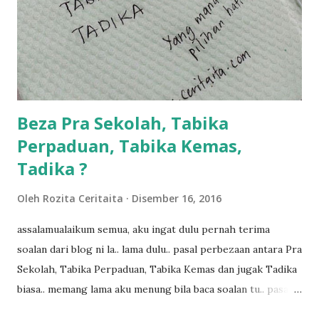
bahagi lah siapa nak pimpin siapa... dan biasanya aku akan
dukung adik hadi sambil pimpin kakak husna... yang abg
ngah dengan abg long terserah pada shah la pulak.. tapi
kalau ikut anak-anak semua nak ummi pimpin... ajer rebeh
ba...
Beza Pra Sekolah, Tabika
Perpaduan, Tabika Kemas,
Tadika ?
Oleh
Rozita Ceritaita
Disember 16, 2016
assalamualaikum semua, aku ingat dulu pernah terima
soalan dari blog ni la.. lama dulu.. pasal perbezaan antara Pra
Sekolah, Tabika Perpaduan, Tabika Kemas dan jugak Tadika
biasa.. memang lama aku menung bila baca soalan tu.. pasal
masa tu aku memang tak tau nak jawab apa.. hahaha.. serius