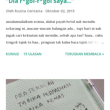
"Dia r*gol-r*gol saya..."
Oleh
Rozita Ceritaita
Oktober 02, 2015
assalamualaikum semua, alahai payah betul nak menulis
sekarang ni...macam-macam halangan ada.... tapi hari ni nak
jugak cari kekuatan nak menulis...sebab apa tau? haaa... cuba
tengok tajuk tu haa... pengsan tak kalau baca tajuk tu? kalau
korang nak pengsan baca tajuk aku lagi la tau... sebab apa
KONGSI
15 ULASAN
TERUSKAN MEMBACA »
tau? yang sebut tu anak aku....diulangi ANAK AKU ....adoiiii
la... apa la nak jadi dengan budak-budak sekarang ni
ntah...kecut perut ummi kau dengar ni nak oiiii.... nak tau
lanjut? ok meh aku cite... ceritanya gini.... semalam waktu
balik keja aku ajak la shah singgah Giant beli barang
sikit...dalam perjalanan dari dalam kereta tu biasalah kan
kami memang akan pimpin anak-anak jalan sampai masuk
dalam... dan kebiasanya bagi anak 4 macam kami ni bahagi-