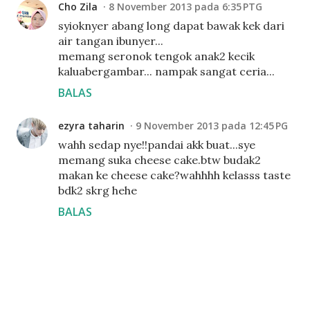
Cho Zila
8 November 2013 pada 6:35 PTG
syioknyer abang long dapat bawak kek dari
air tangan ibunyer...
memang seronok tengok anak2 kecik
kaluabergambar... nampak sangat ceria...
BALAS
ezyra taharin
9 November 2013 pada 12:45 PG
wahh sedap nye!!pandai akk buat...sye
memang suka cheese cake.btw budak2
makan ke cheese cake?wahhhh kelasss taste
bdk2 skrg hehe
BALAS