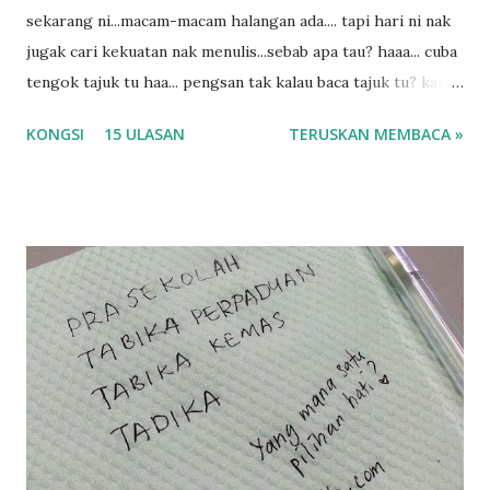
sekarang ni...macam-macam halangan ada.... tapi hari ni nak
jugak cari kekuatan nak menulis...sebab apa tau? haaa... cuba
tengok tajuk tu haa... pengsan tak kalau baca tajuk tu? kalau
korang nak pengsan baca tajuk aku lagi la tau... sebab apa
KONGSI
15 ULASAN
TERUSKAN MEMBACA »
tau? yang sebut tu anak aku....diulangi ANAK AKU ....adoiiii
la... apa la nak jadi dengan budak-budak sekarang ni
ntah...kecut perut ummi kau dengar ni nak oiiii.... nak tau
lanjut? ok meh aku cite... ceritanya gini.... semalam waktu
balik keja aku ajak la shah singgah Giant beli barang
sikit...dalam perjalanan dari dalam kereta tu biasalah kan
kami memang akan pimpin anak-anak jalan sampai masuk
dalam... dan kebiasanya bagi anak 4 macam kami ni bahagi-
bahagi lah siapa nak pimpin siapa... dan biasanya aku akan
dukung adik hadi sambil pimpin kakak husna... yang abg
ngah dengan abg long terserah pada shah la pulak.. tapi
kalau ikut anak-anak semua nak ummi pimpin... ajer rebeh