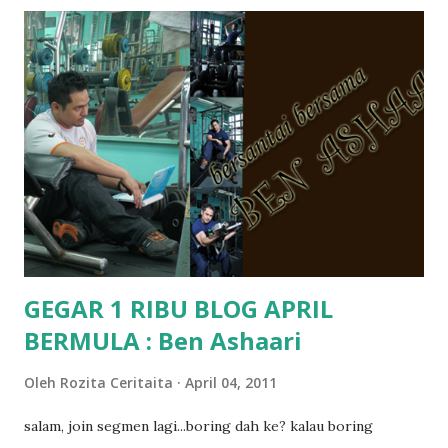
memang tak pernah la terfikir pun nak cari info atau nak
tanya sapa-sapa pun masa tu.. bila fikir-fikirkan balik terasa
jugak masa alahai teruknya kami sebagai ibubapa.. dan kami
terasa jugak semakin teruk bila abg long dah masuk 2 tahun
kat salah satu tadika swasta ni.. tapi nampaknya kenal huruf
pun tak tau.. pengsan aku bila ingat balik.. aku mula fikir
mungkin sebab abg long sendiri jenis budak yang ada
masalah dyslexia.. tapi minor la.. nanti la aku cerita pasal
dyslexia tu.. lepas tu kami buat keputusan pu...
GEGAR 1 RIBU BLOG APRIL
BERMULA : Ben Ashaari
Oleh
Rozita Ceritaita
April 04, 2011
salam, join segmen lagi...boring dah ke? kalau boring