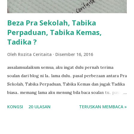
ba...
Beza Pra Sekolah, Tabika
Perpaduan, Tabika Kemas,
Tadika ?
Oleh
Rozita Ceritaita
Disember 16, 2016
assalamualaikum semua, aku ingat dulu pernah terima
soalan dari blog ni la.. lama dulu.. pasal perbezaan antara Pra
Sekolah, Tabika Perpaduan, Tabika Kemas dan jugak Tadika
biasa.. memang lama aku menung bila baca soalan tu.. pasal
masa tu aku memang tak tau nak jawab apa.. hahaha.. serius
KONGSI
20 ULASAN
TERUSKAN MEMBACA »
ko.. masa tu aku baru je ada anak sorang dan aku hentam je
hantar memana ikut kemampuan kami masa tu.. Apa Beza
Pra Sekolah, Tabika Perpaduan, Tabika Kemas, Tadika ?