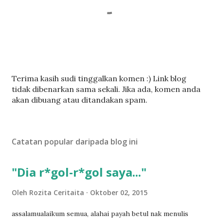
C
Terima kasih sudi tinggalkan komen :) Link blog
a
tidak dibenarkan sama sekali. Jika ada, komen anda
t
akan dibuang atau ditandakan spam.
a
t
U
Catatan popular daripada blog ini
l
a
s
"Dia r*gol-r*gol saya..."
a
n
Oleh
Rozita Ceritaita
Oktober 02, 2015
assalamualaikum semua, alahai payah betul nak menulis