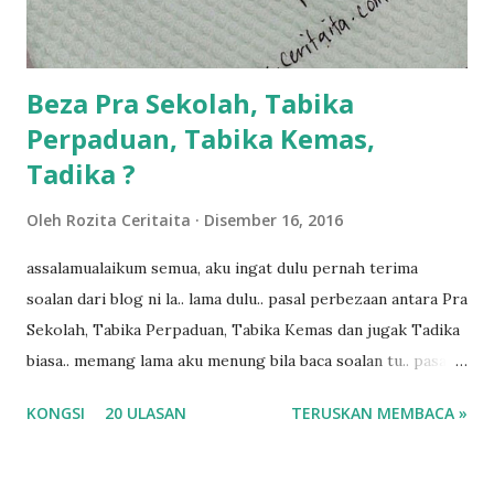
kalau ikut anak-anak semua nak ummi pimpin... ajer rebeh
ba...
Beza Pra Sekolah, Tabika
Perpaduan, Tabika Kemas,
Tadika ?
Oleh
Rozita Ceritaita
Disember 16, 2016
assalamualaikum semua, aku ingat dulu pernah terima
soalan dari blog ni la.. lama dulu.. pasal perbezaan antara Pra
Sekolah, Tabika Perpaduan, Tabika Kemas dan jugak Tadika
biasa.. memang lama aku menung bila baca soalan tu.. pasal
masa tu aku memang tak tau nak jawab apa.. hahaha.. serius
KONGSI
20 ULASAN
TERUSKAN MEMBACA »
ko.. masa tu aku baru je ada anak sorang dan aku hentam je
hantar memana ikut kemampuan kami masa tu.. Apa Beza
Pra Sekolah, Tabika Perpaduan, Tabika Kemas, Tadika ?