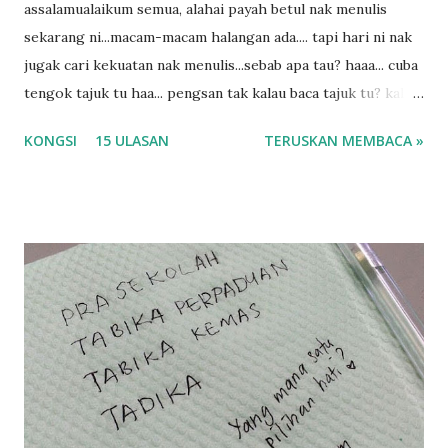
assalamualaikum semua, alahai payah betul nak menulis
sekarang ni...macam-macam halangan ada.... tapi hari ni nak
jugak cari kekuatan nak menulis...sebab apa tau? haaa... cuba
tengok tajuk tu haa... pengsan tak kalau baca tajuk tu? kalau
korang nak pengsan baca tajuk aku lagi la tau... sebab apa
KONGSI
15 ULASAN
TERUSKAN MEMBACA »
tau? yang sebut tu anak aku....diulangi ANAK AKU ....adoiiii
la... apa la nak jadi dengan budak-budak sekarang ni
ntah...kecut perut ummi kau dengar ni nak oiiii.... nak tau
lanjut? ok meh aku cite... ceritanya gini.... semalam waktu
balik keja aku ajak la shah singgah Giant beli barang
sikit...dalam perjalanan dari dalam kereta tu biasalah kan
kami memang akan pimpin anak-anak jalan sampai masuk
dalam... dan kebiasanya bagi anak 4 macam kami ni bahagi-
bahagi lah siapa nak pimpin siapa... dan biasanya aku akan
dukung adik hadi sambil pimpin kakak husna... yang abg
ngah dengan abg long terserah pada shah la pulak.. tapi