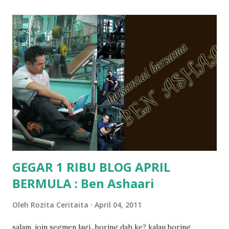
memang tak pernah la terfikir pun nak cari info atau nak
tanya sapa-sapa pun masa tu.. bila fikir-fikirkan balik terasa
jugak masa alahai teruknya kami sebagai ibubapa.. dan kami
terasa jugak semakin teruk bila abg long dah masuk 2 tahun
kat salah satu tadika swasta ni.. tapi nampaknya kenal huruf
pun tak tau.. pengsan aku bila ingat balik.. aku mula fikir
mungkin sebab abg long sendiri jenis budak yang ada
masalah dyslexia.. tapi minor la.. nanti la aku cerita pasal
dyslexia tu.. lepas tu kami buat keputusan pu...
GEGAR 1 RIBU BLOG APRIL
BERMULA : Ben Ashaari
Oleh
Rozita Ceritaita
April 04, 2011
salam, join segmen lagi...boring dah ke? kalau boring