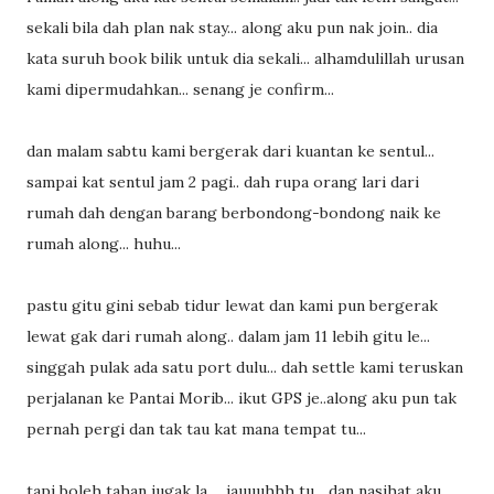
sekali bila dah plan nak stay... along aku pun nak join.. dia
kata suruh book bilik untuk dia sekali... alhamdulillah urusan
kami dipermudahkan... senang je confirm...
dan malam sabtu kami bergerak dari kuantan ke sentul...
sampai kat sentul jam 2 pagi.. dah rupa orang lari dari
rumah dah dengan barang berbondong-bondong naik ke
rumah along... huhu...
pastu gitu gini sebab tidur lewat dan kami pun bergerak
lewat gak dari rumah along.. dalam jam 11 lebih gitu le...
singgah pulak ada satu port dulu... dah settle kami teruskan
perjalanan ke Pantai Morib... ikut GPS je..along aku pun tak
pernah pergi dan tak tau kat mana tempat tu...
tapi boleh tahan jugak la... jauuuhhh tu... dan nasihat aku