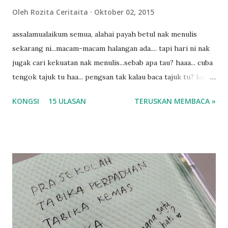
n
Oleh
Rozita Ceritaita
Oktober 02, 2015
assalamualaikum semua, alahai payah betul nak menulis
sekarang ni...macam-macam halangan ada.... tapi hari ni nak
jugak cari kekuatan nak menulis...sebab apa tau? haaa... cuba
tengok tajuk tu haa... pengsan tak kalau baca tajuk tu? kalau
korang nak pengsan baca tajuk aku lagi la tau... sebab apa
KONGSI
15 ULASAN
TERUSKAN MEMBACA »
tau? yang sebut tu anak aku....diulangi ANAK AKU ....adoiiii
la... apa la nak jadi dengan budak-budak sekarang ni
ntah...kecut perut ummi kau dengar ni nak oiiii.... nak tau
lanjut? ok meh aku cite... ceritanya gini.... semalam waktu
balik keja aku ajak la shah singgah Giant beli barang
sikit...dalam perjalanan dari dalam kereta tu biasalah kan
kami memang akan pimpin anak-anak jalan sampai masuk
dalam... dan kebiasanya bagi anak 4 macam kami ni bahagi-
bahagi lah siapa nak pimpin siapa... dan biasanya aku akan