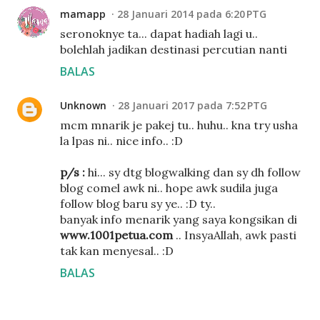
mamapp
28 Januari 2014 pada 6:20 PTG
seronoknye ta... dapat hadiah lagi u..
bolehlah jadikan destinasi percutian nanti
BALAS
Unknown
28 Januari 2017 pada 7:52 PTG
mcm mnarik je pakej tu.. huhu.. kna try usha
la lpas ni.. nice info.. :D
p/s :
hi... sy dtg blogwalking dan sy dh follow
blog comel awk ni.. hope awk sudila juga
follow blog baru sy ye.. :D ty..
banyak info menarik yang saya kongsikan di
www.1001petua.com
.. InsyaAllah, awk pasti
tak kan menyesal.. :D
BALAS