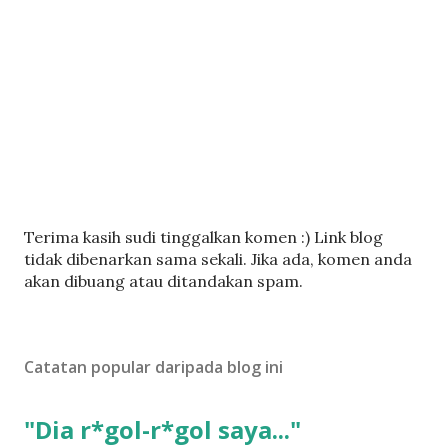
C
Terima kasih sudi tinggalkan komen :) Link blog
a
tidak dibenarkan sama sekali. Jika ada, komen anda
t
akan dibuang atau ditandakan spam.
a
t
U
Catatan popular daripada blog ini
l
a
s
"Dia r*gol-r*gol saya..."
a