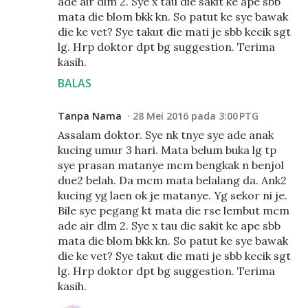
ade air dlm 2. Sye x tau die sakit ke ape sbb
mata die blom bkk kn. So patut ke sye bawak
die ke vet? Sye takut die mati je sbb kecik sgt
lg. Hrp doktor dpt bg suggestion. Terima
kasih.
BALAS
Tanpa Nama
28 Mei 2016 pada 3:00 PTG
Assalam doktor. Sye nk tnye sye ade anak
kucing umur 3 hari. Mata belum buka lg tp
sye prasan matanye mcm bengkak n benjol
due2 belah. Da mcm mata belalang da. Ank2
kucing yg laen ok je matanye. Yg sekor ni je.
Bile sye pegang kt mata die rse lembut mcm
ade air dlm 2. Sye x tau die sakit ke ape sbb
mata die blom bkk kn. So patut ke sye bawak
die ke vet? Sye takut die mati je sbb kecik sgt
lg. Hrp doktor dpt bg suggestion. Terima
kasih.