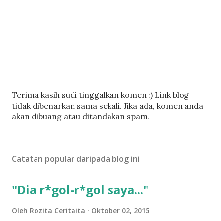
C
Terima kasih sudi tinggalkan komen :) Link blog
a
tidak dibenarkan sama sekali. Jika ada, komen anda
t
akan dibuang atau ditandakan spam.
a
t
U
Catatan popular daripada blog ini
l
a
s
"Dia r*gol-r*gol saya..."
a
n
Oleh
Rozita Ceritaita
Oktober 02, 2015