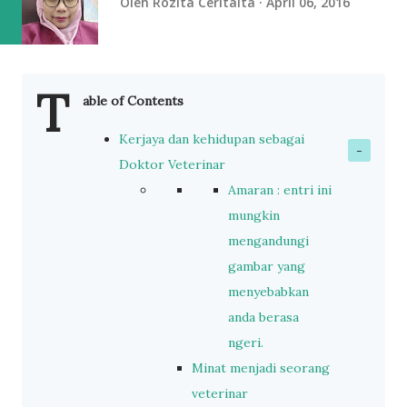
Oleh
Rozita Ceritaita
April 06, 2016
T
able of Contents
Kerjaya dan kehidupan sebagai
Doktor Veterinar
Amaran : entri ini
mungkin
mengandungi
gambar yang
menyebabkan
anda berasa
ngeri.
Minat menjadi seorang
veterinar