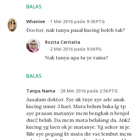
BALAS
Whaniee
1 Mei 2016 pada 9:36 PTG
Doctor, nak tanya pasal kucing boleh tak?
Rozita Ceritaita
2 Mei 2016 pada 9:06 PG
Nak tanya apa tu ye raina?
BALAS
Tanpa Nama
28 Mei 2016 pada 2:56 PTG
Assalam doktor. Sye nk tnye sye ade anak
kucing umur 3 hari. Mata belum buka lg tp
sye prasan matanye mcm bengkak n benjol
due2 belah. Da mcm mata belalang da. Ank2
kucing yg laen ok je matanye. Yg sekor ni je.
Bile sye pegang kt mata die rse lembut mcm