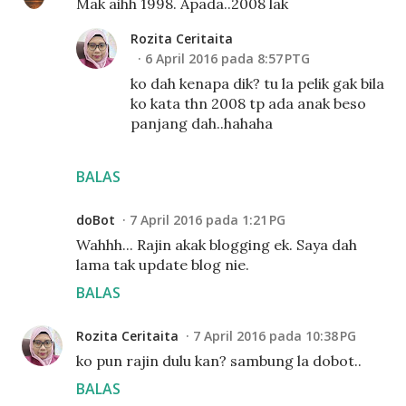
Mak aihh 1998. Apada..2008 lak
Rozita Ceritaita
6 April 2016 pada 8:57 PTG
ko dah kenapa dik? tu la pelik gak bila
ko kata thn 2008 tp ada anak beso
panjang dah..hahaha
BALAS
doBot
7 April 2016 pada 1:21 PG
Wahhh... Rajin akak blogging ek. Saya dah
lama tak update blog nie.
BALAS
Rozita Ceritaita
7 April 2016 pada 10:38 PG
ko pun rajin dulu kan? sambung la dobot..
BALAS