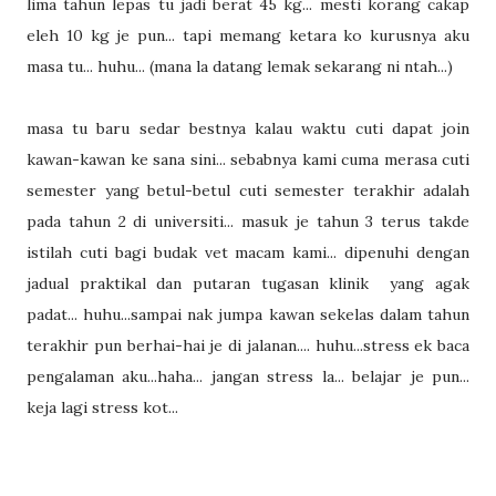
lima tahun lepas tu jadi berat 45 kg... mesti korang cakap
eleh 10 kg je pun... tapi memang ketara ko kurusnya aku
masa tu... huhu... (mana la datang lemak sekarang ni ntah...)
masa tu baru sedar bestnya kalau waktu cuti dapat join
kawan-kawan ke sana sini... sebabnya kami cuma merasa cuti
semester yang betul-betul cuti semester terakhir adalah
pada tahun 2 di universiti... masuk je tahun 3 terus takde
istilah cuti bagi budak vet macam kami... dipenuhi dengan
jadual praktikal dan putaran tugasan klinik yang agak
padat... huhu...sampai nak jumpa kawan sekelas dalam tahun
terakhir pun berhai-hai je di jalanan.... huhu...stress ek baca
pengalaman aku...haha... jangan stress la... belajar je pun...
keja lagi stress kot...