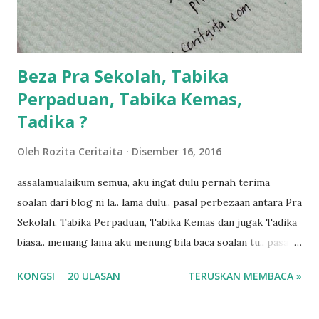
kalau ikut anak-anak semua nak ummi pimpin... ajer rebeh
ba...
Beza Pra Sekolah, Tabika
Perpaduan, Tabika Kemas,
Tadika ?
Oleh
Rozita Ceritaita
Disember 16, 2016
assalamualaikum semua, aku ingat dulu pernah terima
soalan dari blog ni la.. lama dulu.. pasal perbezaan antara Pra
Sekolah, Tabika Perpaduan, Tabika Kemas dan jugak Tadika
biasa.. memang lama aku menung bila baca soalan tu.. pasal
masa tu aku memang tak tau nak jawab apa.. hahaha.. serius
KONGSI
20 ULASAN
TERUSKAN MEMBACA »
ko.. masa tu aku baru je ada anak sorang dan aku hentam je
hantar memana ikut kemampuan kami masa tu.. Apa Beza