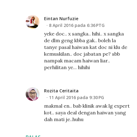
Eintan Nurfuzie
8 April 2016 pada 6:36 PTG
yeke doc.. x sangka.. hihi.. x sangka
de dlm geng kbba gak.. boleh la
tanye pasal haiwan kat doc ni klu de
kemuskilan.. doc jabatan pe? sbb
nampak macam haiwan liar..
perhilitan ye... hihihi
Rozita Ceritaita
11 April 2016 pada 9:30 PG
makmal en.. bab klinik awak lg expert
kot.. saya deal dengan haiwan yang
dah mati je..huhu