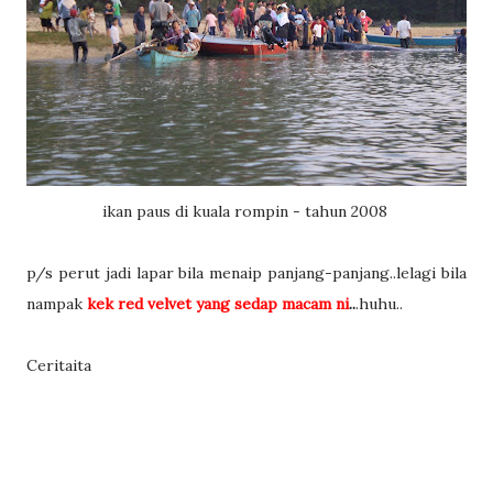
ikan paus di kuala rompin - tahun 2008
p/s perut jadi lapar bila menaip panjang-panjang..lelagi bila
nampak
kek red velvet yang sedap macam ni
..
.huhu..
Ceritaita