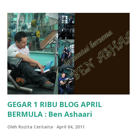
Pra Sekolah, Tabika Perpaduan, Tabika Kemas, Tadika ?
memang tak pernah la terfikir pun nak cari info atau nak
tanya sapa-sapa pun masa tu.. bila fikir-fikirkan balik terasa
jugak masa alahai teruknya kami sebagai ibubapa.. dan kami
terasa jugak semakin teruk bila abg long dah masuk 2 tahun
kat salah satu tadika swasta ni.. tapi nampaknya kenal huruf
pun tak tau.. pengsan aku bila ingat balik.. aku mula fikir
mungkin sebab abg long sendiri jenis budak yang ada
masalah dyslexia.. tapi minor la.. nanti la aku cerita pasal
dyslexia tu.. lepas tu kami buat keputusan pu...
GEGAR 1 RIBU BLOG APRIL
BERMULA : Ben Ashaari
Oleh
Rozita Ceritaita
April 04, 2011