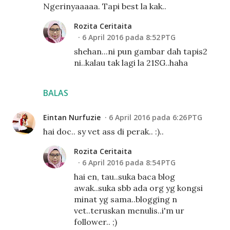
Ngerinyaaaaa. Tapi best la kak..
Rozita Ceritaita
6 April 2016 pada 8:52 PTG
shehan...ni pun gambar dah tapis2
ni..kalau tak lagi la 21SG..haha
BALAS
Eintan Nurfuzie
6 April 2016 pada 6:26 PTG
hai doc.. sy vet ass di perak.. :)..
Rozita Ceritaita
6 April 2016 pada 8:54 PTG
hai en, tau..suka baca blog
awak..suka sbb ada org yg kongsi
minat yg sama..blogging n
vet..teruskan menulis..i'm ur
follower.. ;)