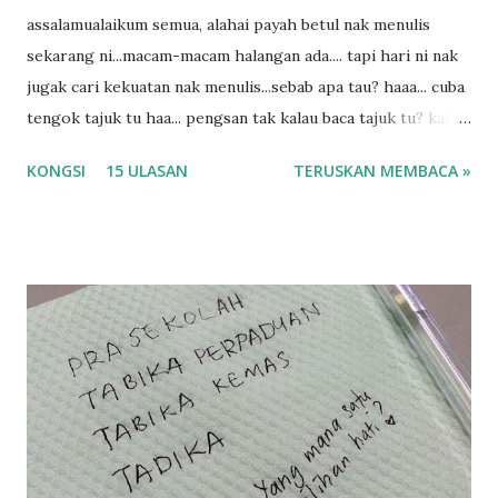
assalamualaikum semua, alahai payah betul nak menulis
sekarang ni...macam-macam halangan ada.... tapi hari ni nak
jugak cari kekuatan nak menulis...sebab apa tau? haaa... cuba
tengok tajuk tu haa... pengsan tak kalau baca tajuk tu? kalau
korang nak pengsan baca tajuk aku lagi la tau... sebab apa
KONGSI
15 ULASAN
TERUSKAN MEMBACA »
tau? yang sebut tu anak aku....diulangi ANAK AKU ....adoiiii
la... apa la nak jadi dengan budak-budak sekarang ni
ntah...kecut perut ummi kau dengar ni nak oiiii.... nak tau
lanjut? ok meh aku cite... ceritanya gini.... semalam waktu
balik keja aku ajak la shah singgah Giant beli barang
sikit...dalam perjalanan dari dalam kereta tu biasalah kan
kami memang akan pimpin anak-anak jalan sampai masuk
dalam... dan kebiasanya bagi anak 4 macam kami ni bahagi-
bahagi lah siapa nak pimpin siapa... dan biasanya aku akan
dukung adik hadi sambil pimpin kakak husna... yang abg
ngah dengan abg long terserah pada shah la pulak.. tapi