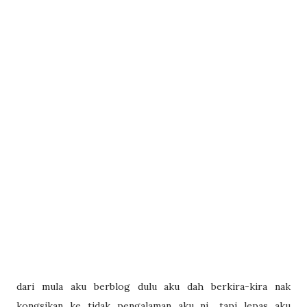
dari mula aku berblog dulu aku dah berkira-kira nak
kongsikan ke tidak pengalaman aku ni.. tapi lepas aku