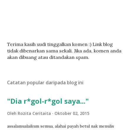
C
Terima kasih sudi tinggalkan komen :) Link blog
a
tidak dibenarkan sama sekali. Jika ada, komen anda
t
akan dibuang atau ditandakan spam.
a
t
U
Catatan popular daripada blog ini
l
a
s
"Dia r*gol-r*gol saya..."
a
n
Oleh
Rozita Ceritaita
Oktober 02, 2015
assalamualaikum semua, alahai payah betul nak menulis