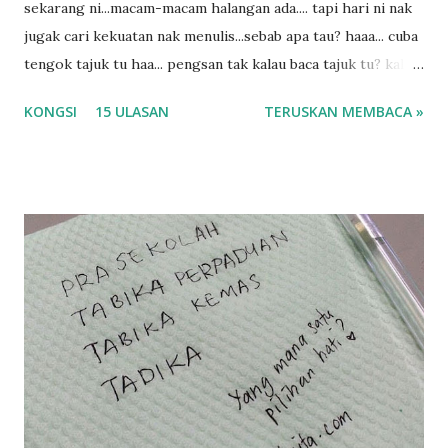
sekarang ni...macam-macam halangan ada.... tapi hari ni nak
jugak cari kekuatan nak menulis...sebab apa tau? haaa... cuba
tengok tajuk tu haa... pengsan tak kalau baca tajuk tu? kalau
korang nak pengsan baca tajuk aku lagi la tau... sebab apa
KONGSI
15 ULASAN
TERUSKAN MEMBACA »
tau? yang sebut tu anak aku....diulangi ANAK AKU ....adoiiii
la... apa la nak jadi dengan budak-budak sekarang ni
ntah...kecut perut ummi kau dengar ni nak oiiii.... nak tau
lanjut? ok meh aku cite... ceritanya gini.... semalam waktu
balik keja aku ajak la shah singgah Giant beli barang
sikit...dalam perjalanan dari dalam kereta tu biasalah kan
kami memang akan pimpin anak-anak jalan sampai masuk
dalam... dan kebiasanya bagi anak 4 macam kami ni bahagi-
bahagi lah siapa nak pimpin siapa... dan biasanya aku akan
dukung adik hadi sambil pimpin kakak husna... yang abg
ngah dengan abg long terserah pada shah la pulak.. tapi
kalau ikut anak-anak semua nak ummi pimpin... ajer rebeh