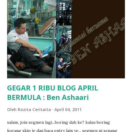
tanya sapa-sapa pun masa tu.. bila fikir-fikirkan balik terasa
jugak masa alahai teruknya kami sebagai ibubapa.. dan kami
terasa jugak semakin teruk bila abg long dah masuk 2 tahun
kat salah satu tadika swasta ni.. tapi nampaknya kenal huruf
pun tak tau.. pengsan aku bila ingat balik.. aku mula fikir
mungkin sebab abg long sendiri jenis budak yang ada
masalah dyslexia.. tapi minor la.. nanti la aku cerita pasal
dyslexia tu.. lepas tu kami buat keputusan pu...
GEGAR 1 RIBU BLOG APRIL
BERMULA : Ben Ashaari
Oleh
Rozita Ceritaita
April 04, 2011
salam, join segmen lagi...boring dah ke? kalau boring
korang skip je dan baca entry lain ye... segmen ni senang