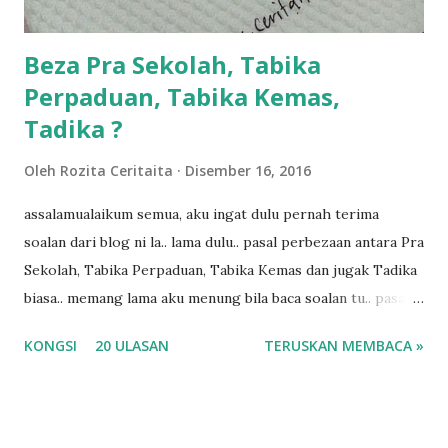
ba...
Beza Pra Sekolah, Tabika
Perpaduan, Tabika Kemas,
Tadika ?
Oleh
Rozita Ceritaita
Disember 16, 2016
assalamualaikum semua, aku ingat dulu pernah terima
soalan dari blog ni la.. lama dulu.. pasal perbezaan antara Pra
Sekolah, Tabika Perpaduan, Tabika Kemas dan jugak Tadika
biasa.. memang lama aku menung bila baca soalan tu.. pasal
masa tu aku memang tak tau nak jawab apa.. hahaha.. serius
KONGSI
20 ULASAN
TERUSKAN MEMBACA »
ko.. masa tu aku baru je ada anak sorang dan aku hentam je
hantar memana ikut kemampuan kami masa tu.. Apa Beza
Pra Sekolah, Tabika Perpaduan, Tabika Kemas, Tadika ?
memang tak pernah la terfikir pun nak cari info atau nak