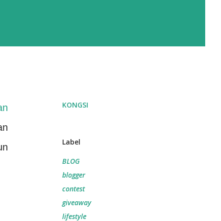
KONGSI
an
an
Label
un
BLOG
blogger
contest
giveaway
lifestyle