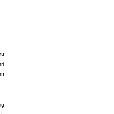
ku
ri
tu
ng