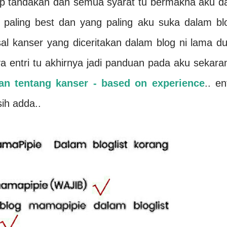
iap tandakan dah semua syarat tu bermakna aku d
g paling best dan yang paling aku suka dalam bl
sal kanser yang diceritakan dalam blog ni lama du
ya entri tu akhirnya jadi panduan pada aku sekara
an tentang kanser - based on experience
.. en
sih adda..