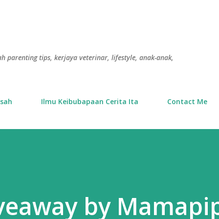
Langkau ke kandungan utama
h parenting tips, kerjaya veterinar, lifestyle, anak-anak,
usah
Ilmu Keibubapaan Cerita Ita
Contact Me
iveaway by Mamapi