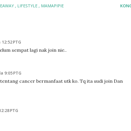
VEAWAY
LIFESTYLE
MAMAPIPIE
KONG
 12:52 PTG
elum sempat lagi nak join nie..
da 9:05 PTG
 tentang cancer bermanfaat utk ko. Tq ita sudi join Dan
12:28 PTG