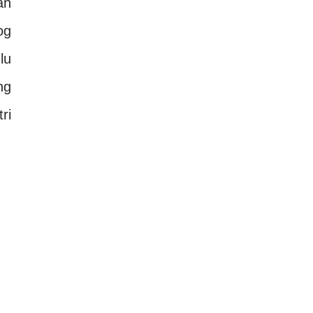
ah
og
lu
ng
tri