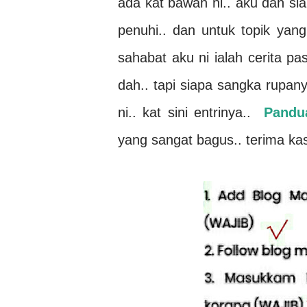
ada kat bawah ni.. aku dah s
penuhi.. dan untuk topik yan
sahabat aku ni ialah cerita pa
dah.. tapi siapa sangka rupan
ni.. kat sini entrinya..
Pandu
yang sangat bagus.. terima ka