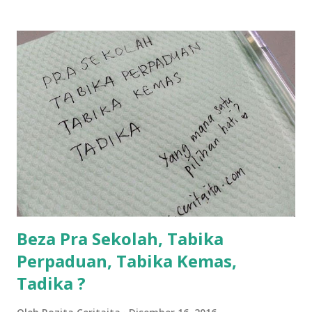
ntah...kecut perut ummi kau dengar ni nak oiiii.... nak tau
lanjut? ok meh aku cite... ceritanya gini.... semalam waktu
balik keja aku ajak la shah singgah Giant beli barang
sikit...dalam perjalanan dari dalam kereta tu biasalah kan
kami memang akan pimpin anak-anak jalan sampai masuk
dalam... dan kebiasanya bagi anak 4 macam kami ni bahagi-
bahagi lah siapa nak pimpin siapa... dan biasanya aku akan
dukung adik hadi sambil pimpin kakak husna... yang abg
ngah dengan abg long terserah pada shah la pulak.. tapi
kalau ikut anak-anak semua nak ummi pimpin... ajer rebeh
ba...
Beza Pra Sekolah, Tabika
Perpaduan, Tabika Kemas,
Tadika ?