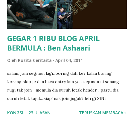
masalah dyslexia.. tapi minor la.. nanti la aku cerita pasal
dyslexia tu.. lepas tu kami buat keputusan pu...
GEGAR 1 RIBU BLOG APRIL
BERMULA : Ben Ashaari
Oleh
Rozita Ceritaita
April 04, 2011
salam, join segmen lagi...boring dah ke? kalau boring
korang skip je dan baca entry lain ye... segmen ni senang
rugi tak join... memula dia suruh letak header... pastu dia
suruh letak tajuk...siap! nak join jugak? leh gi SINI
KONGSI
23 ULASAN
TERUSKAN MEMBACA »