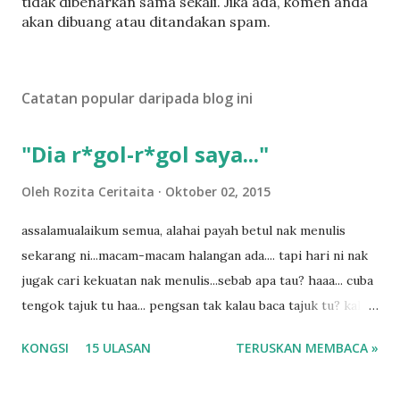
a
tidak dibenarkan sama sekali. Jika ada, komen anda
t
akan dibuang atau ditandakan spam.
a
t
U
Catatan popular daripada blog ini
l
a
s
"Dia r*gol-r*gol saya..."
a
n
Oleh
Rozita Ceritaita
Oktober 02, 2015
assalamualaikum semua, alahai payah betul nak menulis
sekarang ni...macam-macam halangan ada.... tapi hari ni nak
jugak cari kekuatan nak menulis...sebab apa tau? haaa... cuba
tengok tajuk tu haa... pengsan tak kalau baca tajuk tu? kalau
korang nak pengsan baca tajuk aku lagi la tau... sebab apa
KONGSI
15 ULASAN
TERUSKAN MEMBACA »
tau? yang sebut tu anak aku....diulangi ANAK AKU ....adoiiii
la... apa la nak jadi dengan budak-budak sekarang ni