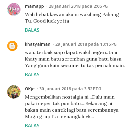
mamapp
28 Januari 2018 pada 2:06 PG
Wah hebat kawan aku ni wakil neg Pahang
Tu. Good luck ye ita
BALAS
khatyaiman
29 Januari 2018 pada 10:16 PG
wah..terbaik siap dapat wakil negeri..tapi
khaty main batu seremban guna batu biasa.
Yang guna kain secomel tu tak pernah main.
BALAS
OKje
30 Januari 2018 pada 3:52 PTG
Mengembalikan nostalgia ni...Dulu main
pakai ceper tak pun batu....Sekarang ni
bukan main cantik lagi batu serembannya
Moga grup Ita menanglah ek...
BALAS