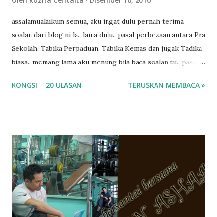
Oleh
Rozita Ceritaita
Disember 16, 2016
assalamualaikum semua, aku ingat dulu pernah terima
soalan dari blog ni la.. lama dulu.. pasal perbezaan antara Pra
Sekolah, Tabika Perpaduan, Tabika Kemas dan jugak Tadika
biasa.. memang lama aku menung bila baca soalan tu.. pasal
masa tu aku memang tak tau nak jawab apa.. hahaha.. serius
KONGSI
20 ULASAN
TERUSKAN MEMBACA »
ko.. masa tu aku baru je ada anak sorang dan aku hentam je
hantar memana ikut kemampuan kami masa tu.. Apa Beza
Pra Sekolah, Tabika Perpaduan, Tabika Kemas, Tadika ?
memang tak pernah la terfikir pun nak cari info atau nak
tanya sapa-sapa pun masa tu.. bila fikir-fikirkan balik terasa
jugak masa alahai teruknya kami sebagai ibubapa.. dan kami
terasa jugak semakin teruk bila abg long dah masuk 2 tahun
kat salah satu tadika swasta ni.. tapi nampaknya kenal huruf
pun tak tau.. pengsan aku bila ingat balik.. aku mula fikir
mungkin sebab abg long sendiri jenis budak yang ada