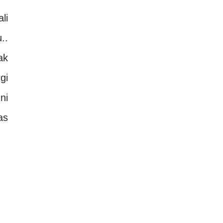
li
..
ak
gi
ni
as