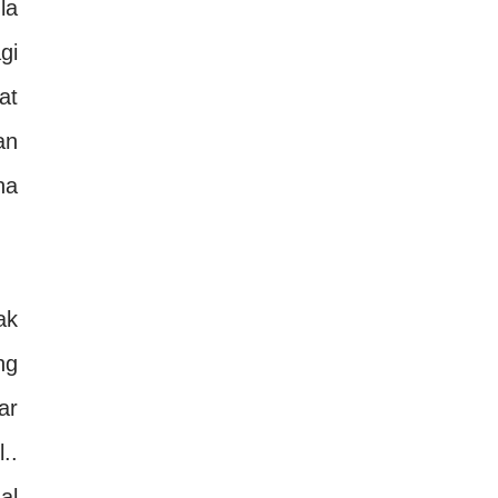
la
gi
at
an
na
ak
ng
ar
..
al