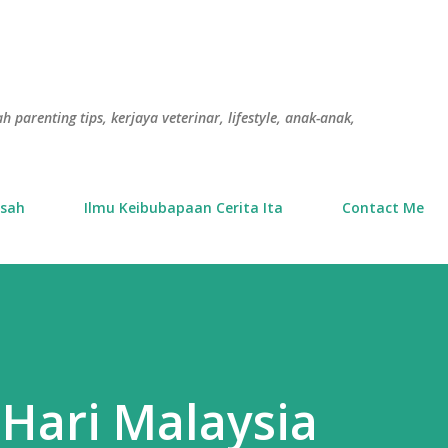
Langkau ke kandungan utama
h parenting tips, kerjaya veterinar, lifestyle, anak-anak,
usah
Ilmu Keibubapaan Cerita Ita
Contact Me
 Hari Malaysia