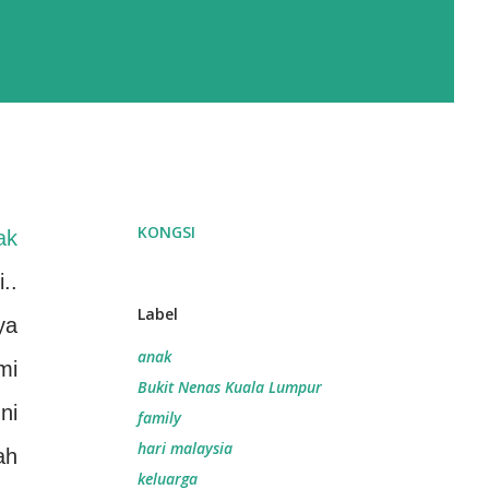
KONGSI
ak
..
Label
ya
anak
mi
Bukit Nenas Kuala Lumpur
ni
family
hari malaysia
ah
keluarga