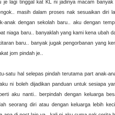
 je lagi tinggal kat KL ni jadinya macam banyak 
ngok.. masih dalam proses nak sesuaikan diri la
ak-anak dengan sekolah baru.. aku dengan temp
at niaga baru.. banyaklah yang kami kena ubah d
itaran baru.. banyak jugak pengorbanan yang ke
kat jom pindah je..
atu-satu hal selepas pindah terutama part anak-an
aku ni boleh dijadikan panduan untuk sesiapa ya
erti aku nanti.. berpindah dengan keluarga bes
h seorang diri atau dengan keluarga lebih kecil
-apa di post lain ya.. kali ni aku cuma nak cerita h