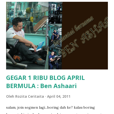
tanya sapa-sapa pun masa tu.. bila fikir-fikirkan balik terasa
jugak masa alahai teruknya kami sebagai ibubapa.. dan kami
terasa jugak semakin teruk bila abg long dah masuk 2 tahun
kat salah satu tadika swasta ni.. tapi nampaknya kenal huruf
pun tak tau.. pengsan aku bila ingat balik.. aku mula fikir
mungkin sebab abg long sendiri jenis budak yang ada
masalah dyslexia.. tapi minor la.. nanti la aku cerita pasal
dyslexia tu.. lepas tu kami buat keputusan pu...
GEGAR 1 RIBU BLOG APRIL
BERMULA : Ben Ashaari
Oleh
Rozita Ceritaita
April 04, 2011
salam, join segmen lagi...boring dah ke? kalau boring