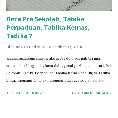
ba...
Beza Pra Sekolah, Tabika
Perpaduan, Tabika Kemas,
Tadika ?
Oleh
Rozita Ceritaita
Disember 16, 2016
assalamualaikum semua, aku ingat dulu pernah terima
soalan dari blog ni la.. lama dulu.. pasal perbezaan antara Pra
Sekolah, Tabika Perpaduan, Tabika Kemas dan jugak Tadika
biasa.. memang lama aku menung bila baca soalan tu.. pasal
masa tu aku memang tak tau nak jawab apa.. hahaha.. serius
KONGSI
20 ULASAN
TERUSKAN MEMBACA »
ko.. masa tu aku baru je ada anak sorang dan aku hentam je
hantar memana ikut kemampuan kami masa tu.. Apa Beza
Pra Sekolah, Tabika Perpaduan, Tabika Kemas, Tadika ?
memang tak pernah la terfikir pun nak cari info atau nak