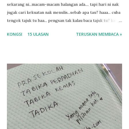
sekarang ni...macam-macam halangan ada.... tapi hari ni nak
jugak cari kekuatan nak menulis...sebab apa tau? haaa... cuba
tengok tajuk tu haa... pengsan tak kalau baca tajuk tu? kalau
korang nak pengsan baca tajuk aku lagi la tau... sebab apa
KONGSI
15 ULASAN
TERUSKAN MEMBACA »
tau? yang sebut tu anak aku....diulangi ANAK AKU ....adoiiii
la... apa la nak jadi dengan budak-budak sekarang ni
ntah...kecut perut ummi kau dengar ni nak oiiii.... nak tau
lanjut? ok meh aku cite... ceritanya gini.... semalam waktu
balik keja aku ajak la shah singgah Giant beli barang
sikit...dalam perjalanan dari dalam kereta tu biasalah kan
kami memang akan pimpin anak-anak jalan sampai masuk
dalam... dan kebiasanya bagi anak 4 macam kami ni bahagi-
bahagi lah siapa nak pimpin siapa... dan biasanya aku akan
dukung adik hadi sambil pimpin kakak husna... yang abg
ngah dengan abg long terserah pada shah la pulak.. tapi
kalau ikut anak-anak semua nak ummi pimpin... ajer rebeh