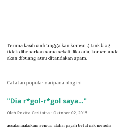
C
Terima kasih sudi tinggalkan komen :) Link blog
a
tidak dibenarkan sama sekali. Jika ada, komen anda
t
akan dibuang atau ditandakan spam.
a
t
U
Catatan popular daripada blog ini
l
a
s
"Dia r*gol-r*gol saya..."
a
n
Oleh
Rozita Ceritaita
Oktober 02, 2015
assalamualaikum semua, alahai payah betul nak menulis