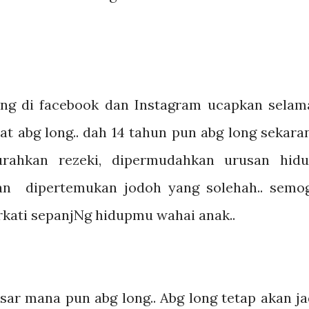
ng di facebook dan Instagram ucapkan selam
at abg long.. dah 14 tahun pun abg long sekara
urahkan rezeki, dipermudahkan urusan hidu
an dipertemukan jodoh yang solehah.. semo
kati sepanjNg hidupmu wahai anak..
esar mana pun abg long.. Abg long tetap akan ja