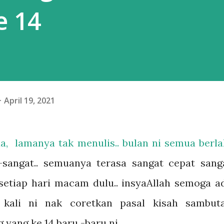
e 14
April 19, 2021
, lamanya tak menulis.. bulan ni semua berla
sangat.. semuanya terasa sangat cepat sang
 setiap hari macam dulu.. insyaAllah semoga a
. kali ni nak coretkan pasal kisah sambut
g yang ke 14 baru -baru ni..