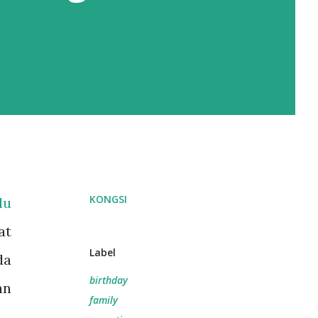
KONGSI
lu
at
Label
da
birthday
an
family