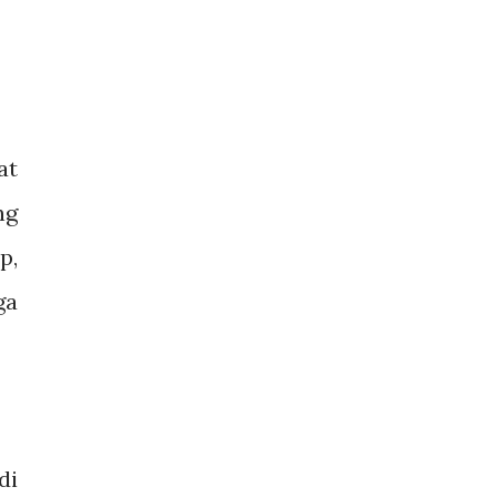
at
ng
p,
ga
di