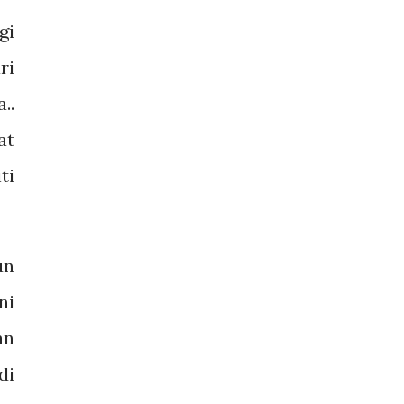
gi
ri
..
at
ti
un
ni
an
di