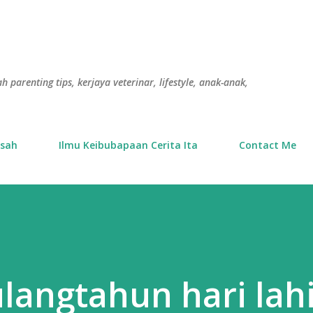
Langkau ke kandungan utama
h parenting tips, kerjaya veterinar, lifestyle, anak-anak,
usah
Ilmu Keibubapaan Cerita Ita
Contact Me
angtahun hari lahi