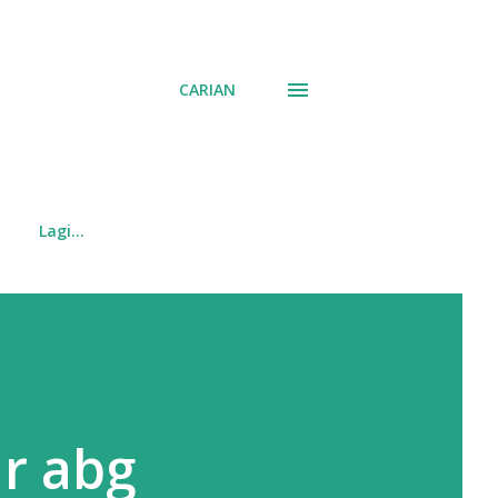
CARIAN
Lagi…
r abg