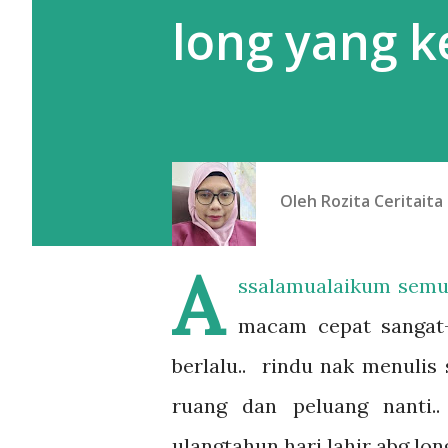
long yang k
Oleh
Rozita Ceritaita
A
ssalamualaikum semua
macam cepat sangat-
berlalu.. rindu nak menulis
ruang dan peluang nanti.
ulangtahun hari lahir abg lon