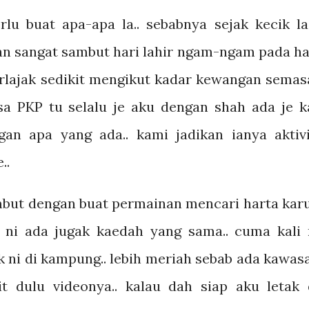
lu buat apa-apa la.. sebabnya sejak kecik la
an sangat sambut hari lahir ngam-ngam pada ha
erlajak sedikit mengikut kadar kewangan semasa
a PKP tu selalu je aku dengan shah ada je k
gan apa yang ada.. kami jadikan ianya aktivi
..
but dengan buat permainan mencari harta kar
n ni ada jugak kaedah yang sama.. cuma kali 
k ni di kampung.. lebih meriah sebab ada kawas
it dulu videonya.. kalau dah siap aku letak 