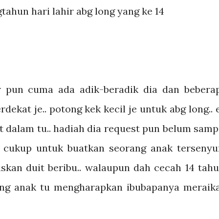
ahun hari lahir abg long yang ke 14
 pun cuma ada adik-beradik dia dan bebera
ekat je.. potong kek kecil je untuk abg long.. 
ut dalam tu.. hadiah dia request pun belum samp
dah cukup untuk buatkan seorang anak terseny
iskan duit beribu.. walaupun dah cecah 14 tahu
ang anak tu mengharapkan ibubapanya meraik