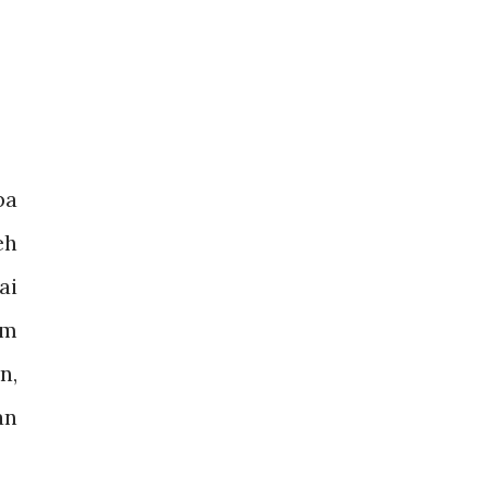
pa
eh
ai
um
n,
an