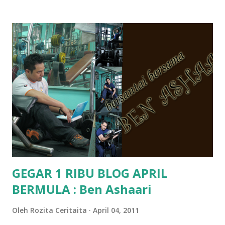
Pra Sekolah, Tabika Perpaduan, Tabika Kemas, Tadika ?
memang tak pernah la terfikir pun nak cari info atau nak
tanya sapa-sapa pun masa tu.. bila fikir-fikirkan balik terasa
jugak masa alahai teruknya kami sebagai ibubapa.. dan kami
terasa jugak semakin teruk bila abg long dah masuk 2 tahun
kat salah satu tadika swasta ni.. tapi nampaknya kenal huruf
pun tak tau.. pengsan aku bila ingat balik.. aku mula fikir
mungkin sebab abg long sendiri jenis budak yang ada
masalah dyslexia.. tapi minor la.. nanti la aku cerita pasal
dyslexia tu.. lepas tu kami buat keputusan pu...
GEGAR 1 RIBU BLOG APRIL
BERMULA : Ben Ashaari
Oleh
Rozita Ceritaita
April 04, 2011