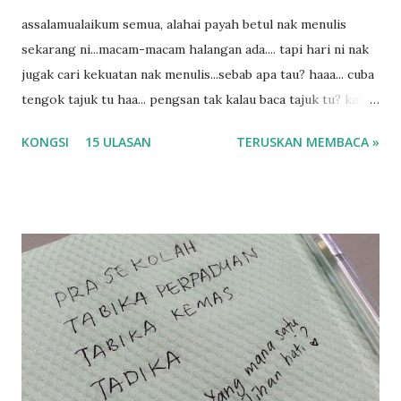
assalamualaikum semua, alahai payah betul nak menulis
sekarang ni...macam-macam halangan ada.... tapi hari ni nak
jugak cari kekuatan nak menulis...sebab apa tau? haaa... cuba
tengok tajuk tu haa... pengsan tak kalau baca tajuk tu? kalau
korang nak pengsan baca tajuk aku lagi la tau... sebab apa
KONGSI
15 ULASAN
TERUSKAN MEMBACA »
tau? yang sebut tu anak aku....diulangi ANAK AKU ....adoiiii
la... apa la nak jadi dengan budak-budak sekarang ni
ntah...kecut perut ummi kau dengar ni nak oiiii.... nak tau
lanjut? ok meh aku cite... ceritanya gini.... semalam waktu
balik keja aku ajak la shah singgah Giant beli barang
sikit...dalam perjalanan dari dalam kereta tu biasalah kan
kami memang akan pimpin anak-anak jalan sampai masuk
dalam... dan kebiasanya bagi anak 4 macam kami ni bahagi-
bahagi lah siapa nak pimpin siapa... dan biasanya aku akan
dukung adik hadi sambil pimpin kakak husna... yang abg
ngah dengan abg long terserah pada shah la pulak.. tapi