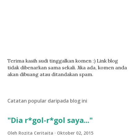
C
Terima kasih sudi tinggalkan komen :) Link blog
a
tidak dibenarkan sama sekali. Jika ada, komen anda
t
akan dibuang atau ditandakan spam.
a
t
U
Catatan popular daripada blog ini
l
a
s
"Dia r*gol-r*gol saya..."
a
n
Oleh
Rozita Ceritaita
Oktober 02, 2015