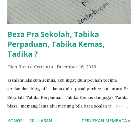
kalau ikut anak-anak semua nak ummi pimpin... ajer rebeh
ba...
Beza Pra Sekolah, Tabika
Perpaduan, Tabika Kemas,
Tadika ?
Oleh
Rozita Ceritaita
Disember 16, 2016
assalamualaikum semua, aku ingat dulu pernah terima
soalan dari blog ni la.. lama dulu.. pasal perbezaan antara Pra
Sekolah, Tabika Perpaduan, Tabika Kemas dan jugak Tadika
biasa.. memang lama aku menung bila baca soalan tu.. pasal
masa tu aku memang tak tau nak jawab apa.. hahaha.. serius
KONGSI
20 ULASAN
TERUSKAN MEMBACA »
ko.. masa tu aku baru je ada anak sorang dan aku hentam je
hantar memana ikut kemampuan kami masa tu.. Apa Beza