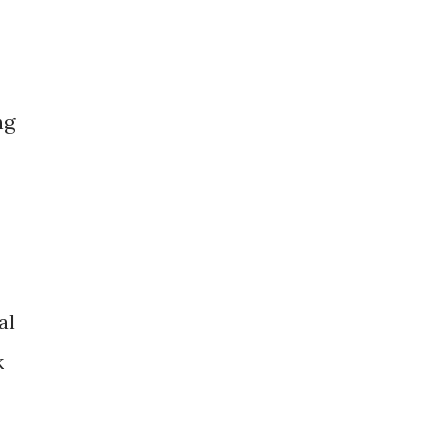
ng
al
k