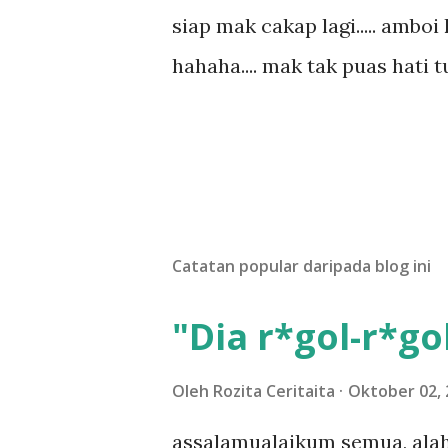
siap mak cakap lagi..... amboi 
hahaha.... mak tak puas hati tu
Catatan popular daripada blog ini
"Dia r*gol-r*gol
Oleh
Rozita Ceritaita
Oktober 02, 
assalamualaikum semua, alah