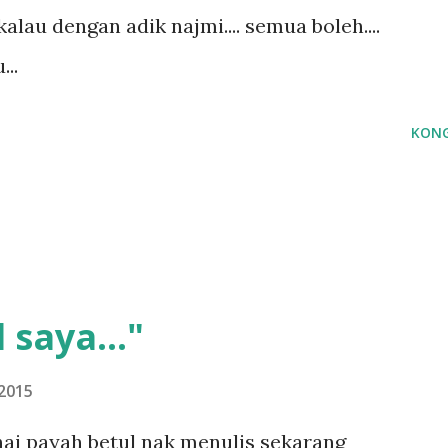
kalau dengan adik najmi.... semua boleh....
...
KONG
 saya..."
2015
ai payah betul nak menulis sekarang