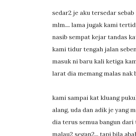
sedar2 je aku tersedar sebab r
mlm.... lama jugak kami tertidu
nasib sempat kejar tandas ka
kami tidur tengah jalan sebe
masuk ni baru kali ketiga kami
larat dia memang malas nak be
kami sampai kat kluang pukul 
alang, uda dan adik je yang m
dia terus semua bangun dari ti
malau2 segan2... tapi bila aba