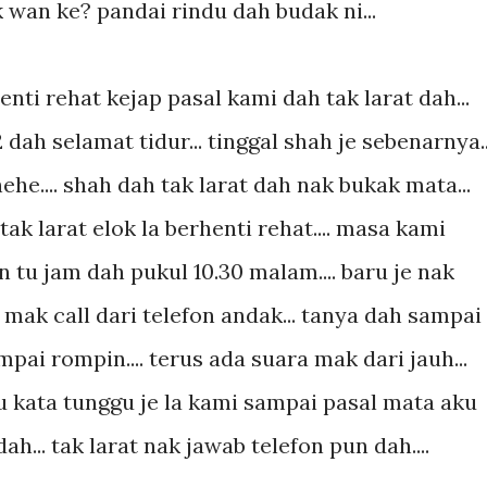
 wan ke? pandai rindu dah budak ni...
ti rehat kejap pasal kami dah tak larat dah...
 dah selamat tidur... tinggal shah je sebenarnya..
hehe.... shah dah tak larat dah nak bukak mata...
ak larat elok la berhenti rehat.... masa kami
 tu jam dah pukul 10.30 malam.... baru je nak
.. mak call dari telefon andak... tanya dah sampai
pai rompin.... terus ada suara mak dari jauh...
 aku kata tunggu je la kami sampai pasal mata aku
... tak larat nak jawab telefon pun dah....