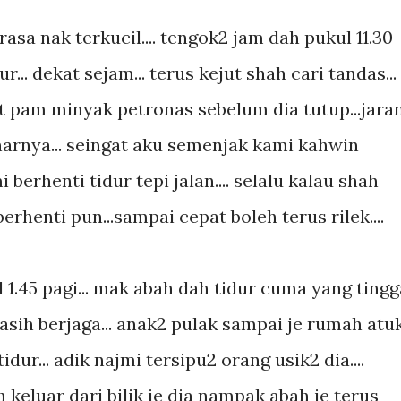
asa nak terkucil.... tengok2 jam dah pukul 11.30
r... dekat sejam... terus kejut shah cari tandas...
t pam minyak petronas sebelum dia tutup...jara
narnya... seingat aku semenjak kami kahwin
 berhenti tidur tepi jalan.... selalu kalau shah
rhenti pun...sampai cepat boleh terus rilek....
1.45 pagi... mak abah dah tidur cuma yang tingg
asih berjaga... anak2 pulak sampai je rumah atu
dur... adik najmi tersipu2 orang usik2 dia....
h keluar dari bilik je dia nampak abah je terus