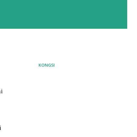
KONGSI
i
i