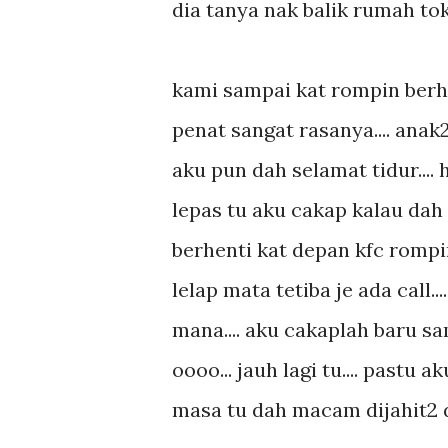
dia tanya nak balik rumah tok
kami sampai kat rompin berhen
penat sangat rasanya.... anak2
aku pun dah selamat tidur.... 
lepas tu aku cakap kalau dah t
berhenti kat depan kfc rompin
lelap mata tetiba je ada call..
mana.... aku cakaplah baru sam
oooo... jauh lagi tu.... pastu
masa tu dah macam dijahit2 dah