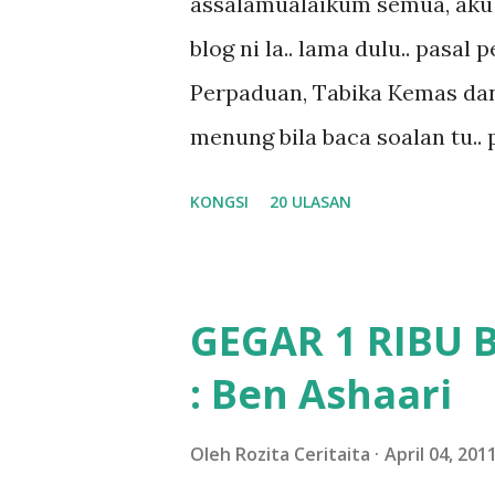
assalamualaikum semua, aku 
dukung adik hadi sambil pimp
blog ni la.. lama dulu.. pasal
abg long terserah pada shah l
Perpaduan, Tabika Kemas dan
nak ummi pimpin... ajer rebeh 
menung bila baca soalan tu..
jawab apa.. hahaha.. serius k
KONGSI
20 ULASAN
dan aku hentam je hantar m
Apa Beza Pra Sekolah, Tabika
memang tak pernah la terfikir
GEGAR 1 RIBU 
sapa pun masa tu.. bila fikir-
: Ben Ashaari
teruknya kami sebagai ibubap
bila abg long dah masuk 2 tah
Oleh
Rozita Ceritaita
April 04, 201
nampaknya kenal huruf pun tak