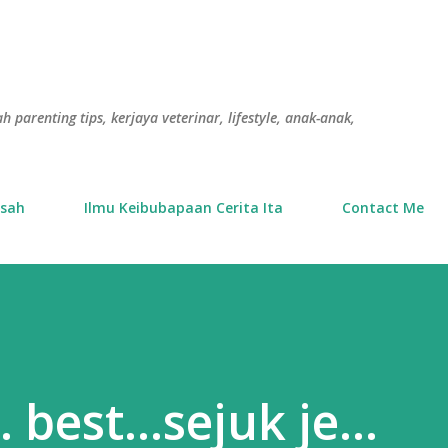
Langkau ke kandungan utama
h parenting tips, kerjaya veterinar, lifestyle, anak-anak,
usah
Ilmu Keibubapaan Cerita Ita
Contact Me
. best...sejuk je...