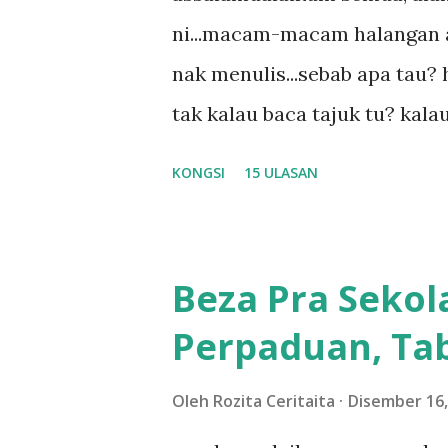
ni...macam-macam halangan ada
nak menulis...sebab apa tau? h
tak kalau baca tajuk tu? kala
la tau... sebab apa tau? yang
KONGSI
15 ULASAN
....adoiiii la... apa la nak ja
ntah...kecut perut ummi kau de
meh aku cite... ceritanya gini
Beza Pra Sekol
shah singgah Giant beli baran
Perpaduan, Tab
kereta tu biasalah kan kami
sampai masuk dalam... dan k
Oleh
Rozita Ceritaita
Disember 16,
bahagi-bahagi lah siapa nak p