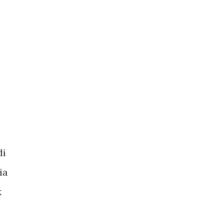
di
ia
k