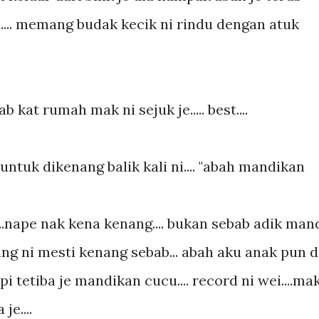
.... memang budak kecik ni rindu dengan atuk
 kat rumah mak ni sejuk je..... best....
ntuk dikenang balik kali ni.... "abah mandikan
..nape nak kena kenang.... bukan sebab adik man
 yang ni mesti kenang sebab... abah aku anak pun d
pi tetiba je mandikan cucu.... record ni wei....ma
e....