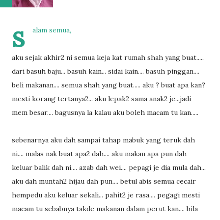
s
alam semua,
aku sejak akhir2 ni semua keja kat rumah shah yang buat.....
dari basuh baju... basuh kain... sidai kain.... basuh pinggan....
beli makanan.... semua shah yang buat..... aku ? buat apa kan?
mesti korang tertanya2... aku lepak2 sama anak2 je...jadi
mem besar.... bagusnya la kalau aku boleh macam tu kan.....
sebenarnya aku dah sampai tahap mabuk yang teruk dah
ni.... malas nak buat apa2 dah.... aku makan apa pun dah
keluar balik dah ni.... azab dah wei.... pepagi je dia mula dah...
aku dah muntah2 hijau dah pun.... betul abis semua cecair
hempedu aku keluar sekali... pahit2 je rasa.... pegagi mesti
macam tu sebabnya takde makanan dalam perut kan.... bila