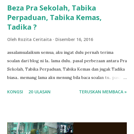
Beza Pra Sekolah, Tabika
Perpaduan, Tabika Kemas,
Tadika ?
Oleh
Rozita Ceritaita
Disember 16, 2016
assalamualaikum semua, aku ingat dulu pernah terima
soalan dari blog ni la.. lama dulu.. pasal perbezaan antara Pra
Sekolah, Tabika Perpaduan, Tabika Kemas dan jugak Tadika
biasa.. memang lama aku menung bila baca soalan tu.. pasal
masa tu aku memang tak tau nak jawab apa.. hahaha.. serius
KONGSI
20 ULASAN
TERUSKAN MEMBACA »
ko.. masa tu aku baru je ada anak sorang dan aku hentam je
hantar memana ikut kemampuan kami masa tu.. Apa Beza
Pra Sekolah, Tabika Perpaduan, Tabika Kemas, Tadika ?
memang tak pernah la terfikir pun nak cari info atau nak
tanya sapa-sapa pun masa tu.. bila fikir-fikirkan balik terasa