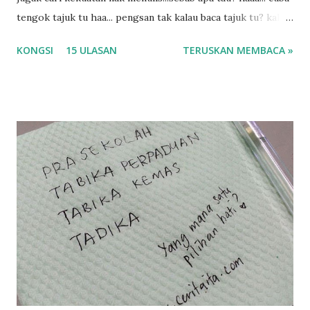
tengok tajuk tu haa... pengsan tak kalau baca tajuk tu? kalau
korang nak pengsan baca tajuk aku lagi la tau... sebab apa
KONGSI
15 ULASAN
TERUSKAN MEMBACA »
tau? yang sebut tu anak aku....diulangi ANAK AKU ....adoiiii
la... apa la nak jadi dengan budak-budak sekarang ni
ntah...kecut perut ummi kau dengar ni nak oiiii.... nak tau
lanjut? ok meh aku cite... ceritanya gini.... semalam waktu
balik keja aku ajak la shah singgah Giant beli barang
sikit...dalam perjalanan dari dalam kereta tu biasalah kan
kami memang akan pimpin anak-anak jalan sampai masuk
dalam... dan kebiasanya bagi anak 4 macam kami ni bahagi-
bahagi lah siapa nak pimpin siapa... dan biasanya aku akan
dukung adik hadi sambil pimpin kakak husna... yang abg
ngah dengan abg long terserah pada shah la pulak.. tapi
kalau ikut anak-anak semua nak ummi pimpin... ajer rebeh
ba...