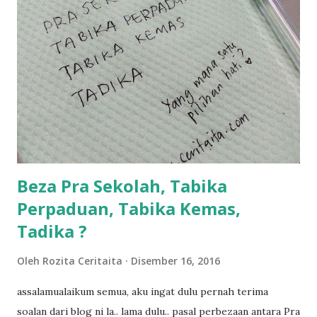
sikit...dalam perjalanan dari dalam kereta tu biasalah kan
kami memang akan pimpin anak-anak jalan sampai masuk
dalam... dan kebiasanya bagi anak 4 macam kami ni bahagi-
bahagi lah siapa nak pimpin siapa... dan biasanya aku akan
dukung adik hadi sambil pimpin kakak husna... yang abg
ngah dengan abg long terserah pada shah la pulak.. tapi
kalau ikut anak-anak semua nak ummi pimpin... ajer rebeh
ba...
Beza Pra Sekolah, Tabika
Perpaduan, Tabika Kemas,
Tadika ?
Oleh
Rozita Ceritaita
Disember 16, 2016
assalamualaikum semua, aku ingat dulu pernah terima
soalan dari blog ni la.. lama dulu.. pasal perbezaan antara Pra