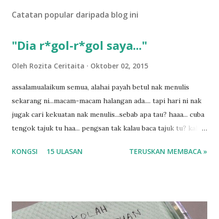
Catatan popular daripada blog ini
"Dia r*gol-r*gol saya..."
Oleh
Rozita Ceritaita
Oktober 02, 2015
assalamualaikum semua, alahai payah betul nak menulis
sekarang ni...macam-macam halangan ada.... tapi hari ni nak
jugak cari kekuatan nak menulis...sebab apa tau? haaa... cuba
tengok tajuk tu haa... pengsan tak kalau baca tajuk tu? kalau
korang nak pengsan baca tajuk aku lagi la tau... sebab apa
KONGSI
15 ULASAN
TERUSKAN MEMBACA »
tau? yang sebut tu anak aku....diulangi ANAK AKU ....adoiiii
la... apa la nak jadi dengan budak-budak sekarang ni
ntah...kecut perut ummi kau dengar ni nak oiiii.... nak tau
lanjut? ok meh aku cite... ceritanya gini.... semalam waktu
balik keja aku ajak la shah singgah Giant beli barang