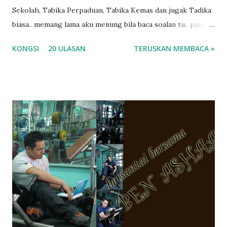
Sekolah, Tabika Perpaduan, Tabika Kemas dan jugak Tadika
biasa.. memang lama aku menung bila baca soalan tu.. pasal
masa tu aku memang tak tau nak jawab apa.. hahaha.. serius
KONGSI
20 ULASAN
TERUSKAN MEMBACA »
ko.. masa tu aku baru je ada anak sorang dan aku hentam je
hantar memana ikut kemampuan kami masa tu.. Apa Beza
Pra Sekolah, Tabika Perpaduan, Tabika Kemas, Tadika ?
memang tak pernah la terfikir pun nak cari info atau nak
tanya sapa-sapa pun masa tu.. bila fikir-fikirkan balik terasa
jugak masa alahai teruknya kami sebagai ibubapa.. dan kami
terasa jugak semakin teruk bila abg long dah masuk 2 tahun
kat salah satu tadika swasta ni.. tapi nampaknya kenal huruf
pun tak tau.. pengsan aku bila ingat balik.. aku mula fikir
mungkin sebab abg long sendiri jenis budak yang ada
masalah dyslexia.. tapi minor la.. nanti la aku cerita pasal
dyslexia tu.. lepas tu kami buat keputusan pu...