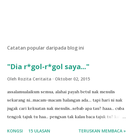
Catatan popular daripada blog ini
"Dia r*gol-r*gol saya..."
Oleh
Rozita Ceritaita
Oktober 02, 2015
assalamualaikum semua, alahai payah betul nak menulis
sekarang ni...macam-macam halangan ada.... tapi hari ni nak
jugak cari kekuatan nak menulis...sebab apa tau? haaa... cuba
tengok tajuk tu haa... pengsan tak kalau baca tajuk tu? kalau
korang nak pengsan baca tajuk aku lagi la tau... sebab apa
KONGSI
15 ULASAN
TERUSKAN MEMBACA »