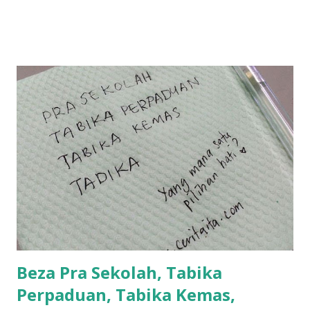
tau? yang sebut tu anak aku....diulangi ANAK AKU ....adoiiii
la... apa la nak jadi dengan budak-budak sekarang ni
ntah...kecut perut ummi kau dengar ni nak oiiii.... nak tau
lanjut? ok meh aku cite... ceritanya gini.... semalam waktu
balik keja aku ajak la shah singgah Giant beli barang
sikit...dalam perjalanan dari dalam kereta tu biasalah kan
kami memang akan pimpin anak-anak jalan sampai masuk
dalam... dan kebiasanya bagi anak 4 macam kami ni bahagi-
bahagi lah siapa nak pimpin siapa... dan biasanya aku akan
dukung adik hadi sambil pimpin kakak husna... yang abg
ngah dengan abg long terserah pada shah la pulak.. tapi
kalau ikut anak-anak semua nak ummi pimpin... ajer rebeh
ba...
Beza Pra Sekolah, Tabika
Perpaduan, Tabika Kemas,