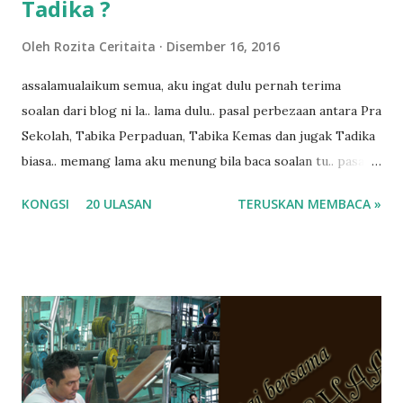
Tadika ?
Oleh
Rozita Ceritaita
Disember 16, 2016
assalamualaikum semua, aku ingat dulu pernah terima
soalan dari blog ni la.. lama dulu.. pasal perbezaan antara Pra
Sekolah, Tabika Perpaduan, Tabika Kemas dan jugak Tadika
biasa.. memang lama aku menung bila baca soalan tu.. pasal
masa tu aku memang tak tau nak jawab apa.. hahaha.. serius
KONGSI
20 ULASAN
TERUSKAN MEMBACA »
ko.. masa tu aku baru je ada anak sorang dan aku hentam je
hantar memana ikut kemampuan kami masa tu.. Apa Beza
Pra Sekolah, Tabika Perpaduan, Tabika Kemas, Tadika ?
memang tak pernah la terfikir pun nak cari info atau nak
tanya sapa-sapa pun masa tu.. bila fikir-fikirkan balik terasa
jugak masa alahai teruknya kami sebagai ibubapa.. dan kami
terasa jugak semakin teruk bila abg long dah masuk 2 tahun
kat salah satu tadika swasta ni.. tapi nampaknya kenal huruf