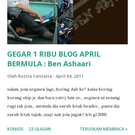
pun tak tau.. pengsan aku bila ingat balik.. aku mula fikir
mungkin sebab abg long sendiri jenis budak yang ada
masalah dyslexia.. tapi minor la.. nanti la aku cerita pasal
dyslexia tu.. lepas tu kami buat keputusan pu...
GEGAR 1 RIBU BLOG APRIL
BERMULA : Ben Ashaari
Oleh
Rozita Ceritaita
April 04, 2011
salam, join segmen lagi...boring dah ke? kalau boring
korang skip je dan baca entry lain ye... segmen ni senang
rugi tak join... memula dia suruh letak header... pastu dia
suruh letak tajuk...siap! nak join jugak? leh gi SINI
KONGSI
23 ULASAN
TERUSKAN MEMBACA »