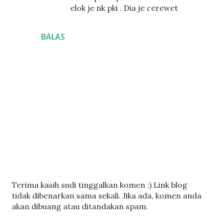
elok je nk pki . Dia je cerewet
BALAS
C
Terima kasih sudi tinggalkan komen :) Link blog
a
tidak dibenarkan sama sekali. Jika ada, komen anda
t
akan dibuang atau ditandakan spam.
a