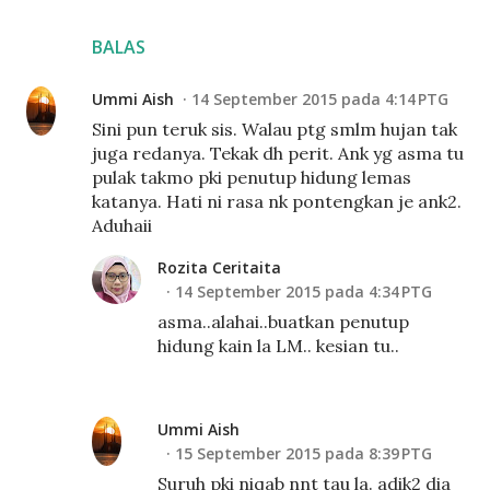
BALAS
Ummi Aish
14 September 2015 pada 4:14 PTG
Sini pun teruk sis. Walau ptg smlm hujan tak
juga redanya. Tekak dh perit. Ank yg asma tu
pulak takmo pki penutup hidung lemas
katanya. Hati ni rasa nk pontengkan je ank2.
Aduhaii
Rozita Ceritaita
14 September 2015 pada 4:34 PTG
asma..alahai..buatkan penutup
hidung kain la LM.. kesian tu..
Ummi Aish
15 September 2015 pada 8:39 PTG
Suruh pki niqab nnt tau la. adik2 dia