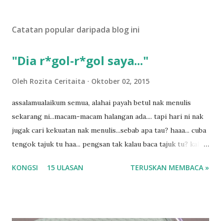
t
U
Catatan popular daripada blog ini
l
a
s
"Dia r*gol-r*gol saya..."
a
n
Oleh
Rozita Ceritaita
Oktober 02, 2015
assalamualaikum semua, alahai payah betul nak menulis
sekarang ni...macam-macam halangan ada.... tapi hari ni nak
jugak cari kekuatan nak menulis...sebab apa tau? haaa... cuba
tengok tajuk tu haa... pengsan tak kalau baca tajuk tu? kalau
korang nak pengsan baca tajuk aku lagi la tau... sebab apa
KONGSI
15 ULASAN
TERUSKAN MEMBACA »
tau? yang sebut tu anak aku....diulangi ANAK AKU ....adoiiii
la... apa la nak jadi dengan budak-budak sekarang ni
ntah...kecut perut ummi kau dengar ni nak oiiii.... nak tau
lanjut? ok meh aku cite... ceritanya gini.... semalam waktu