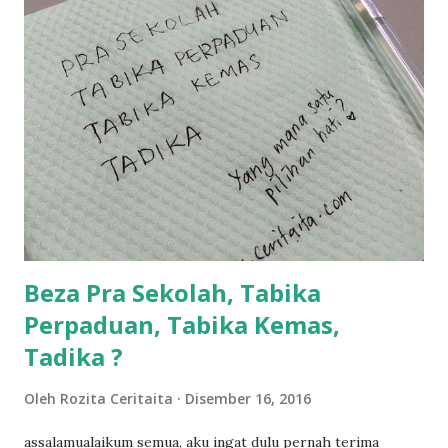
balik keja aku ajak la shah singgah Giant beli barang
sikit...dalam perjalanan dari dalam kereta tu biasalah kan
kami memang akan pimpin anak-anak jalan sampai masuk
dalam... dan kebiasanya bagi anak 4 macam kami ni bahagi-
bahagi lah siapa nak pimpin siapa... dan biasanya aku akan
dukung adik hadi sambil pimpin kakak husna... yang abg
ngah dengan abg long terserah pada shah la pulak.. tapi
kalau ikut anak-anak semua nak ummi pimpin... ajer rebeh
ba...
Beza Pra Sekolah, Tabika
Perpaduan, Tabika Kemas,
Tadika ?
Oleh
Rozita Ceritaita
Disember 16, 2016
assalamualaikum semua, aku ingat dulu pernah terima