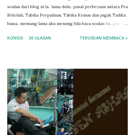
soalan dari blog ni la.. lama dulu.. pasal perbezaan antara Pra
Sekolah, Tabika Perpaduan, Tabika Kemas dan jugak Tadika
biasa.. memang lama aku menung bila baca soalan tu.. pasal
masa tu aku memang tak tau nak jawab apa.. hahaha.. serius
KONGSI
20 ULASAN
TERUSKAN MEMBACA »
ko.. masa tu aku baru je ada anak sorang dan aku hentam je
hantar memana ikut kemampuan kami masa tu.. Apa Beza
Pra Sekolah, Tabika Perpaduan, Tabika Kemas, Tadika ?
memang tak pernah la terfikir pun nak cari info atau nak
tanya sapa-sapa pun masa tu.. bila fikir-fikirkan balik terasa
jugak masa alahai teruknya kami sebagai ibubapa.. dan kami
terasa jugak semakin teruk bila abg long dah masuk 2 tahun
kat salah satu tadika swasta ni.. tapi nampaknya kenal huruf
pun tak tau.. pengsan aku bila ingat balik.. aku mula fikir
mungkin sebab abg long sendiri jenis budak yang ada
masalah dyslexia.. tapi minor la.. nanti la aku cerita pasal
dyslexia tu.. lepas tu kami buat keputusan pu...