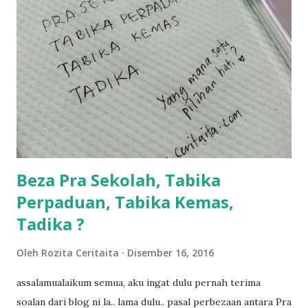
sikit...dalam perjalanan dari dalam kereta tu biasalah kan
kami memang akan pimpin anak-anak jalan sampai masuk
dalam... dan kebiasanya bagi anak 4 macam kami ni bahagi-
bahagi lah siapa nak pimpin siapa... dan biasanya aku akan
dukung adik hadi sambil pimpin kakak husna... yang abg
ngah dengan abg long terserah pada shah la pulak.. tapi
kalau ikut anak-anak semua nak ummi pimpin... ajer rebeh
ba...
Beza Pra Sekolah, Tabika
Perpaduan, Tabika Kemas,
Tadika ?
Oleh
Rozita Ceritaita
Disember 16, 2016
assalamualaikum semua, aku ingat dulu pernah terima
soalan dari blog ni la.. lama dulu.. pasal perbezaan antara Pra