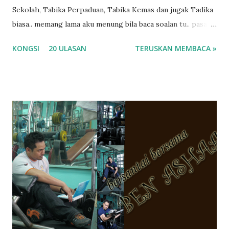
Sekolah, Tabika Perpaduan, Tabika Kemas dan jugak Tadika
biasa.. memang lama aku menung bila baca soalan tu.. pasal
masa tu aku memang tak tau nak jawab apa.. hahaha.. serius
KONGSI
20 ULASAN
TERUSKAN MEMBACA »
ko.. masa tu aku baru je ada anak sorang dan aku hentam je
hantar memana ikut kemampuan kami masa tu.. Apa Beza
Pra Sekolah, Tabika Perpaduan, Tabika Kemas, Tadika ?
memang tak pernah la terfikir pun nak cari info atau nak
tanya sapa-sapa pun masa tu.. bila fikir-fikirkan balik terasa
jugak masa alahai teruknya kami sebagai ibubapa.. dan kami
terasa jugak semakin teruk bila abg long dah masuk 2 tahun
kat salah satu tadika swasta ni.. tapi nampaknya kenal huruf
pun tak tau.. pengsan aku bila ingat balik.. aku mula fikir
mungkin sebab abg long sendiri jenis budak yang ada
masalah dyslexia.. tapi minor la.. nanti la aku cerita pasal
dyslexia tu.. lepas tu kami buat keputusan pu...