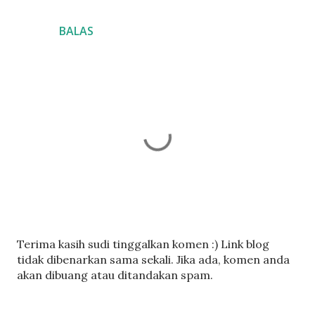
BALAS
C
Terima kasih sudi tinggalkan komen :) Link blog
a
tidak dibenarkan sama sekali. Jika ada, komen anda
t
akan dibuang atau ditandakan spam.
a
t