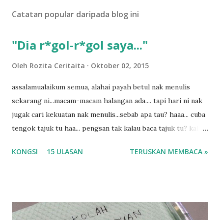
U
Catatan popular daripada blog ini
l
a
s
"Dia r*gol-r*gol saya..."
a
n
Oleh
Rozita Ceritaita
Oktober 02, 2015
assalamualaikum semua, alahai payah betul nak menulis
sekarang ni...macam-macam halangan ada.... tapi hari ni nak
jugak cari kekuatan nak menulis...sebab apa tau? haaa... cuba
tengok tajuk tu haa... pengsan tak kalau baca tajuk tu? kalau
korang nak pengsan baca tajuk aku lagi la tau... sebab apa
KONGSI
15 ULASAN
TERUSKAN MEMBACA »
tau? yang sebut tu anak aku....diulangi ANAK AKU ....adoiiii
la... apa la nak jadi dengan budak-budak sekarang ni
ntah...kecut perut ummi kau dengar ni nak oiiii.... nak tau
lanjut? ok meh aku cite... ceritanya gini.... semalam waktu
balik keja aku ajak la shah singgah Giant beli barang