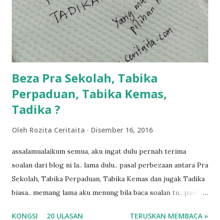
dukung adik hadi sambil pimpin kakak husna... yang abg
ngah dengan abg long terserah pada shah la pulak.. tapi
kalau ikut anak-anak semua nak ummi pimpin... ajer rebeh
ba...
Beza Pra Sekolah, Tabika
Perpaduan, Tabika Kemas,
Tadika ?
Oleh
Rozita Ceritaita
Disember 16, 2016
assalamualaikum semua, aku ingat dulu pernah terima
soalan dari blog ni la.. lama dulu.. pasal perbezaan antara Pra
Sekolah, Tabika Perpaduan, Tabika Kemas dan jugak Tadika
biasa.. memang lama aku menung bila baca soalan tu.. pasal
masa tu aku memang tak tau nak jawab apa.. hahaha.. serius
KONGSI
20 ULASAN
TERUSKAN MEMBACA »
ko.. masa tu aku baru je ada anak sorang dan aku hentam je