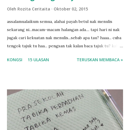
Oleh
Rozita Ceritaita
Oktober 02, 2015
assalamualaikum semua, alahai payah betul nak menulis
sekarang ni...macam-macam halangan ada.... tapi hari ni nak
jugak cari kekuatan nak menulis...sebab apa tau? haaa... cuba
tengok tajuk tu haa... pengsan tak kalau baca tajuk tu? kalau
korang nak pengsan baca tajuk aku lagi la tau... sebab apa
KONGSI
15 ULASAN
TERUSKAN MEMBACA »
tau? yang sebut tu anak aku....diulangi ANAK AKU ....adoiiii
la... apa la nak jadi dengan budak-budak sekarang ni
ntah...kecut perut ummi kau dengar ni nak oiiii.... nak tau
lanjut? ok meh aku cite... ceritanya gini.... semalam waktu
balik keja aku ajak la shah singgah Giant beli barang
sikit...dalam perjalanan dari dalam kereta tu biasalah kan
kami memang akan pimpin anak-anak jalan sampai masuk
dalam... dan kebiasanya bagi anak 4 macam kami ni bahagi-
bahagi lah siapa nak pimpin siapa... dan biasanya aku akan