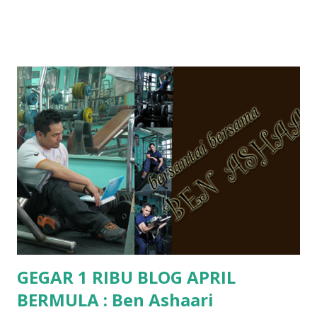
hantar memana ikut kemampuan kami masa tu.. Apa Beza
Pra Sekolah, Tabika Perpaduan, Tabika Kemas, Tadika ?
memang tak pernah la terfikir pun nak cari info atau nak
tanya sapa-sapa pun masa tu.. bila fikir-fikirkan balik terasa
jugak masa alahai teruknya kami sebagai ibubapa.. dan kami
terasa jugak semakin teruk bila abg long dah masuk 2 tahun
kat salah satu tadika swasta ni.. tapi nampaknya kenal huruf
pun tak tau.. pengsan aku bila ingat balik.. aku mula fikir
mungkin sebab abg long sendiri jenis budak yang ada
masalah dyslexia.. tapi minor la.. nanti la aku cerita pasal
dyslexia tu.. lepas tu kami buat keputusan pu...
GEGAR 1 RIBU BLOG APRIL
BERMULA : Ben Ashaari