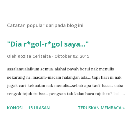
Catatan popular daripada blog ini
"Dia r*gol-r*gol saya..."
Oleh
Rozita Ceritaita
Oktober 02, 2015
assalamualaikum semua, alahai payah betul nak menulis
sekarang ni...macam-macam halangan ada.... tapi hari ni nak
jugak cari kekuatan nak menulis...sebab apa tau? haaa... cuba
tengok tajuk tu haa... pengsan tak kalau baca tajuk tu? kalau
korang nak pengsan baca tajuk aku lagi la tau... sebab apa
KONGSI
15 ULASAN
TERUSKAN MEMBACA »
tau? yang sebut tu anak aku....diulangi ANAK AKU ....adoiiii
la... apa la nak jadi dengan budak-budak sekarang ni
ntah...kecut perut ummi kau dengar ni nak oiiii.... nak tau