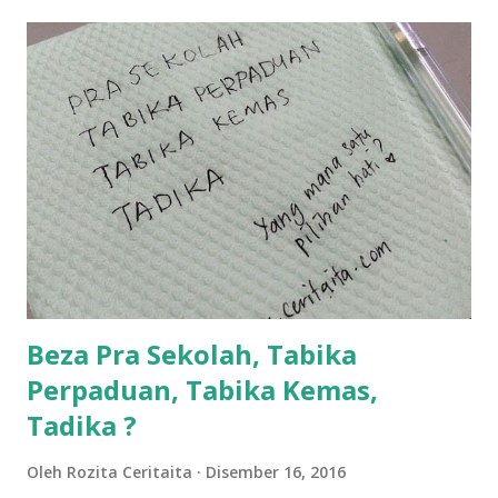
lanjut? ok meh aku cite... ceritanya gini.... semalam waktu
balik keja aku ajak la shah singgah Giant beli barang
sikit...dalam perjalanan dari dalam kereta tu biasalah kan
kami memang akan pimpin anak-anak jalan sampai masuk
dalam... dan kebiasanya bagi anak 4 macam kami ni bahagi-
bahagi lah siapa nak pimpin siapa... dan biasanya aku akan
dukung adik hadi sambil pimpin kakak husna... yang abg
ngah dengan abg long terserah pada shah la pulak.. tapi
kalau ikut anak-anak semua nak ummi pimpin... ajer rebeh
ba...
Beza Pra Sekolah, Tabika
Perpaduan, Tabika Kemas,
Tadika ?
Oleh
Rozita Ceritaita
Disember 16, 2016