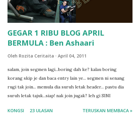
dyslexia tu.. lepas tu kami buat keputusan pu...
GEGAR 1 RIBU BLOG APRIL
BERMULA : Ben Ashaari
Oleh
Rozita Ceritaita
April 04, 2011
salam, join segmen lagi...boring dah ke? kalau boring
korang skip je dan baca entry lain ye... segmen ni senang
rugi tak join... memula dia suruh letak header... pastu dia
suruh letak tajuk...siap! nak join jugak? leh gi SINI
KONGSI
23 ULASAN
TERUSKAN MEMBACA »