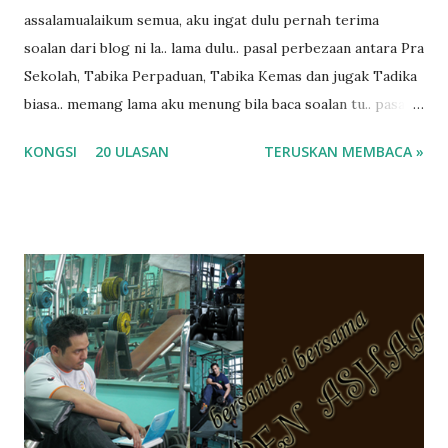
assalamualaikum semua, aku ingat dulu pernah terima
soalan dari blog ni la.. lama dulu.. pasal perbezaan antara Pra
Sekolah, Tabika Perpaduan, Tabika Kemas dan jugak Tadika
biasa.. memang lama aku menung bila baca soalan tu.. pasal
masa tu aku memang tak tau nak jawab apa.. hahaha.. serius
KONGSI
20 ULASAN
TERUSKAN MEMBACA »
ko.. masa tu aku baru je ada anak sorang dan aku hentam je
hantar memana ikut kemampuan kami masa tu.. Apa Beza
Pra Sekolah, Tabika Perpaduan, Tabika Kemas, Tadika ?
memang tak pernah la terfikir pun nak cari info atau nak
tanya sapa-sapa pun masa tu.. bila fikir-fikirkan balik terasa
jugak masa alahai teruknya kami sebagai ibubapa.. dan kami
terasa jugak semakin teruk bila abg long dah masuk 2 tahun
kat salah satu tadika swasta ni.. tapi nampaknya kenal huruf
pun tak tau.. pengsan aku bila ingat balik.. aku mula fikir
mungkin sebab abg long sendiri jenis budak yang ada
masalah dyslexia.. tapi minor la.. nanti la aku cerita pasal