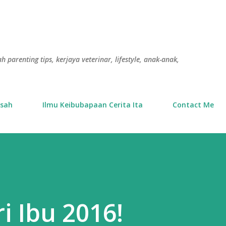
Langkau ke kandungan utama
h parenting tips, kerjaya veterinar, lifestyle, anak-anak,
usah
Ilmu Keibubapaan Cerita Ita
Contact Me
i Ibu 2016!