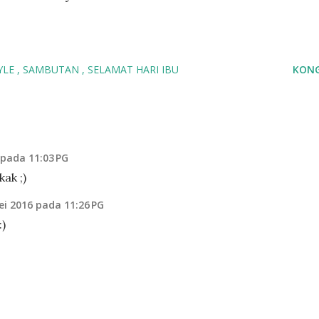
YLE
SAMBUTAN
SELAMAT HARI IBU
KONG
 pada 11:03 PG
ak ;)
ei 2016 pada 11:26 PG
:)