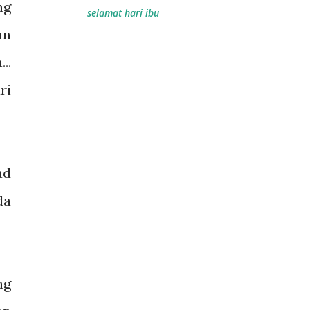
ng
selamat hari ibu
an
..
ri
ad
da
ng