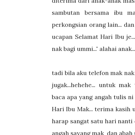
diterima dari anak-anak mas
sambutan bersama ibu mas
perkongsian orang lain... d
ucapan Selamat Hari Ibu je...
nak bagi ummi..." alahai anak..
tadi bila aku telefon mak na
jugak...hehehe... untuk ma
baca apa yang angah tulis ni 
Hari Ibu Mak... terima kasi
harap sangat satu hari nanti
angah sayang mak dan abah s