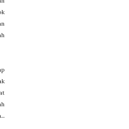
an
ok
an
ah
ap
ak
at
ah
..