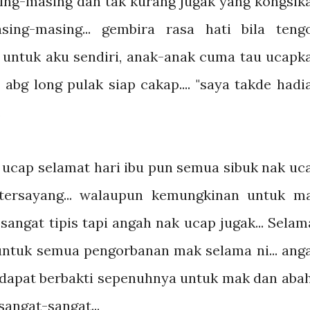
ing-masing dan tak kurang jugak yang kongsik
ing-masing... gembira rasa hati bila teng
an untuk aku sendiri, anak-anak cuma tau ucapk
 abg long pulak siap cakap.... "saya takde hadi
.
k ucap selamat hari ibu pun semua sibuk nak uc
k tersayang... walaupun kemungkinan untuk m
sangat tipis tapi angah nak ucap jugak... Selam
h untuk semua pengorbanan mak selama ni... ang
 dapat berbakti sepenuhnya untuk mak dan abah.
angat-sangat...