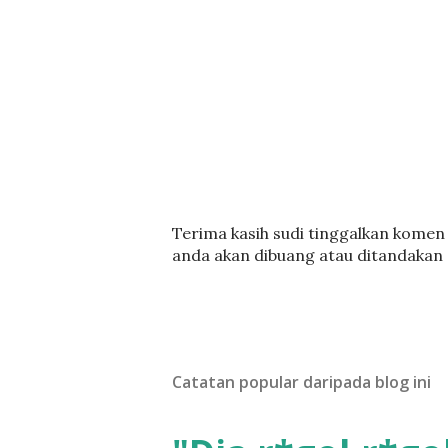
C
Terima kasih sudi tinggalkan komen :
a
anda akan dibuang atau ditandakan
t
a
t
U
l
Catatan popular daripada blog ini
a
s
a