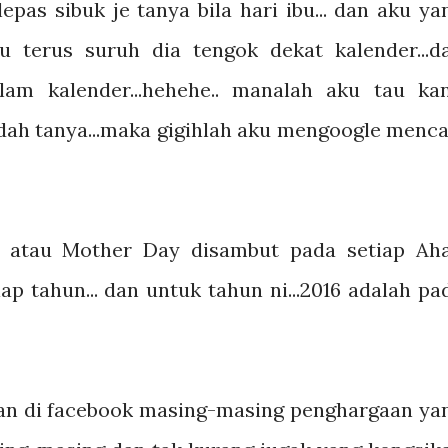
epas sibuk je tanya bila hari ibu... dan aku ya
 terus suruh dia tengok dekat kalender...d
am kalender...hehehe.. manalah aku tau kan.
 dah tanya...maka gigihlah aku mengoogle menca
u atau Mother Day disambut pada setiap Ah
p tahun... dan untuk tahun ni...2016 adalah pa
n di facebook masing-masing penghargaan ya