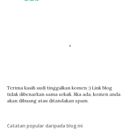
C
Terima kasih sudi tinggalkan komen :) Link blog
a
tidak dibenarkan sama sekali. Jika ada, komen anda
t
akan dibuang atau ditandakan spam.
a
t
U
Catatan popular daripada blog ini
l