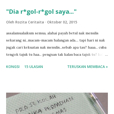
a
s
"Dia r*gol-r*gol saya..."
a
n
Oleh
Rozita Ceritaita
Oktober 02, 2015
assalamualaikum semua, alahai payah betul nak menulis
sekarang ni...macam-macam halangan ada.... tapi hari ni nak
jugak cari kekuatan nak menulis...sebab apa tau? haaa... cuba
tengok tajuk tu haa... pengsan tak kalau baca tajuk tu? kalau
korang nak pengsan baca tajuk aku lagi la tau... sebab apa
KONGSI
15 ULASAN
TERUSKAN MEMBACA »
tau? yang sebut tu anak aku....diulangi ANAK AKU ....adoiiii
la... apa la nak jadi dengan budak-budak sekarang ni
ntah...kecut perut ummi kau dengar ni nak oiiii.... nak tau
lanjut? ok meh aku cite... ceritanya gini.... semalam waktu
balik keja aku ajak la shah singgah Giant beli barang
sikit...dalam perjalanan dari dalam kereta tu biasalah kan
kami memang akan pimpin anak-anak jalan sampai masuk