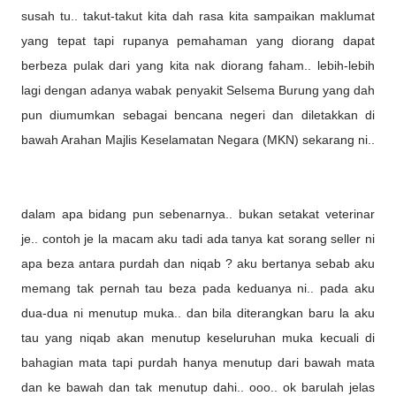
susah tu.. takut-takut kita dah rasa kita sampaikan maklumat
yang tepat tapi rupanya pemahaman yang diorang dapat
berbeza pulak dari yang kita nak diorang faham.. lebih-lebih
lagi dengan adanya wabak penyakit Selsema Burung yang dah
pun diumumkan sebagai bencana negeri dan diletakkan di
bawah Arahan Majlis Keselamatan Negara (MKN) sekarang ni..
dalam apa bidang pun sebenarnya.. bukan setakat veterinar
je.. contoh je la macam aku tadi ada tanya kat sorang seller ni
apa beza antara purdah dan niqab ? aku bertanya sebab aku
memang tak pernah tau beza pada keduanya ni.. pada aku
dua-dua ni menutup muka.. dan bila diterangkan baru la aku
tau yang niqab akan menutup keseluruhan muka kecuali di
bahagian mata tapi purdah hanya menutup dari bawah mata
dan ke bawah dan tak menutup dahi.. ooo.. ok barulah jelas