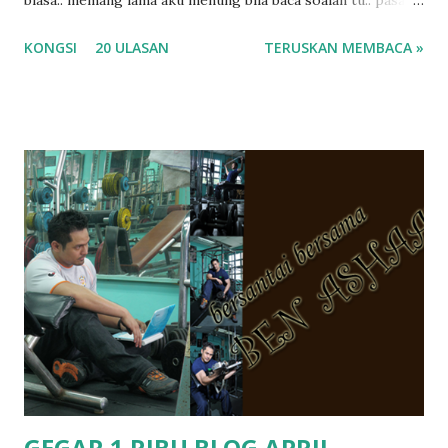
masa tu aku memang tak tau nak jawab apa.. hahaha.. serius
KONGSI
20 ULASAN
TERUSKAN MEMBACA »
ko.. masa tu aku baru je ada anak sorang dan aku hentam je
hantar memana ikut kemampuan kami masa tu.. Apa Beza
Pra Sekolah, Tabika Perpaduan, Tabika Kemas, Tadika ?
memang tak pernah la terfikir pun nak cari info atau nak
tanya sapa-sapa pun masa tu.. bila fikir-fikirkan balik terasa
jugak masa alahai teruknya kami sebagai ibubapa.. dan kami
terasa jugak semakin teruk bila abg long dah masuk 2 tahun
kat salah satu tadika swasta ni.. tapi nampaknya kenal huruf
pun tak tau.. pengsan aku bila ingat balik.. aku mula fikir
mungkin sebab abg long sendiri jenis budak yang ada
masalah dyslexia.. tapi minor la.. nanti la aku cerita pasal
dyslexia tu.. lepas tu kami buat keputusan pu...
GEGAR 1 RIBU BLOG APRIL