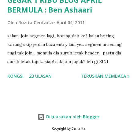
BERMULA : Ben Ashaari
Oleh
Rozita Ceritaita
April 04, 2011
salam, join segmen lagi...boring dah ke? kalau boring
korang skip je dan baca entry lain ye... segmen ni senang
rugi tak join... memula dia suruh letak header... pastu dia
suruh letak tajuk...siap! nak join jugak? leh gi SINI
KONGSI
23 ULASAN
TERUSKAN MEMBACA »
Dikuasakan oleh Blogger
Copyright by Cerita Ita