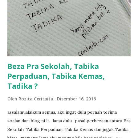
dalam... dan kebiasanya bagi anak 4 macam kami ni bahagi-
bahagi lah siapa nak pimpin siapa... dan biasanya aku akan
dukung adik hadi sambil pimpin kakak husna... yang abg
ngah dengan abg long terserah pada shah la pulak.. tapi
kalau ikut anak-anak semua nak ummi pimpin... ajer rebeh
ba...
Beza Pra Sekolah, Tabika
Perpaduan, Tabika Kemas,
Tadika ?
Oleh
Rozita Ceritaita
Disember 16, 2016
assalamualaikum semua, aku ingat dulu pernah terima
soalan dari blog ni la.. lama dulu.. pasal perbezaan antara Pra
Sekolah, Tabika Perpaduan, Tabika Kemas dan jugak Tadika
biasa.. memang lama aku menung bila baca soalan tu.. pasal