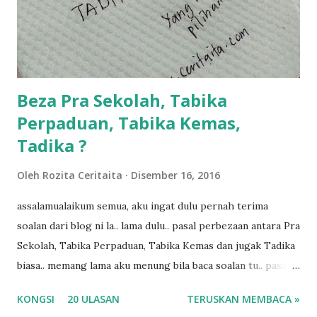
dukung adik hadi sambil pimpin kakak husna... yang abg
ngah dengan abg long terserah pada shah la pulak.. tapi
kalau ikut anak-anak semua nak ummi pimpin... ajer rebeh
ba...
Beza Pra Sekolah, Tabika
Perpaduan, Tabika Kemas,
Tadika ?
Oleh
Rozita Ceritaita
Disember 16, 2016
assalamualaikum semua, aku ingat dulu pernah terima
soalan dari blog ni la.. lama dulu.. pasal perbezaan antara Pra
Sekolah, Tabika Perpaduan, Tabika Kemas dan jugak Tadika
biasa.. memang lama aku menung bila baca soalan tu.. pasal
masa tu aku memang tak tau nak jawab apa.. hahaha.. serius
KONGSI
20 ULASAN
TERUSKAN MEMBACA »
ko.. masa tu aku baru je ada anak sorang dan aku hentam je