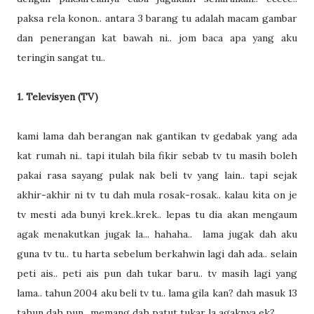
paksa rela konon.. antara 3 barang tu adalah macam gambar
dan penerangan kat bawah ni.. jom baca apa yang aku
teringin sangat tu..
1. Televisyen (TV)
kami lama dah berangan nak gantikan tv gedabak yang ada
kat rumah ni.. tapi itulah bila fikir sebab tv tu masih boleh
pakai rasa sayang pulak nak beli tv yang lain.. tapi sejak
akhir-akhir ni tv tu dah mula rosak-rosak.. kalau kita on je
tv mesti ada bunyi krek..krek.. lepas tu dia akan mengaum
agak menakutkan jugak la... hahaha.. lama jugak dah aku
guna tv tu.. tu harta sebelum berkahwin lagi dah ada.. selain
peti ais.. peti ais pun dah tukar baru.. tv masih lagi yang
lama.. tahun 2004 aku beli tv tu.. lama gila kan? dah masuk 13
tahun dah pun.. memang dah patut tukar la agaknya ek?