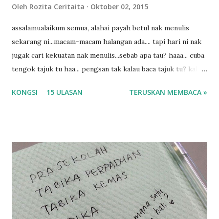
Oleh
Rozita Ceritaita
Oktober 02, 2015
assalamualaikum semua, alahai payah betul nak menulis
sekarang ni...macam-macam halangan ada.... tapi hari ni nak
jugak cari kekuatan nak menulis...sebab apa tau? haaa... cuba
tengok tajuk tu haa... pengsan tak kalau baca tajuk tu? kalau
korang nak pengsan baca tajuk aku lagi la tau... sebab apa
KONGSI
15 ULASAN
TERUSKAN MEMBACA »
tau? yang sebut tu anak aku....diulangi ANAK AKU ....adoiiii
la... apa la nak jadi dengan budak-budak sekarang ni
ntah...kecut perut ummi kau dengar ni nak oiiii.... nak tau
lanjut? ok meh aku cite... ceritanya gini.... semalam waktu
balik keja aku ajak la shah singgah Giant beli barang
sikit...dalam perjalanan dari dalam kereta tu biasalah kan
kami memang akan pimpin anak-anak jalan sampai masuk
dalam... dan kebiasanya bagi anak 4 macam kami ni bahagi-
bahagi lah siapa nak pimpin siapa... dan biasanya aku akan