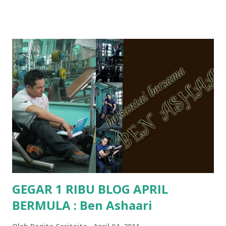
hantar memana ikut kemampuan kami masa tu.. Apa Beza
Pra Sekolah, Tabika Perpaduan, Tabika Kemas, Tadika ?
memang tak pernah la terfikir pun nak cari info atau nak
tanya sapa-sapa pun masa tu.. bila fikir-fikirkan balik terasa
jugak masa alahai teruknya kami sebagai ibubapa.. dan kami
terasa jugak semakin teruk bila abg long dah masuk 2 tahun
kat salah satu tadika swasta ni.. tapi nampaknya kenal huruf
pun tak tau.. pengsan aku bila ingat balik.. aku mula fikir
mungkin sebab abg long sendiri jenis budak yang ada
masalah dyslexia.. tapi minor la.. nanti la aku cerita pasal
dyslexia tu.. lepas tu kami buat keputusan pu...
GEGAR 1 RIBU BLOG APRIL
BERMULA : Ben Ashaari