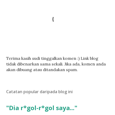
C
Terima kasih sudi tinggalkan komen :) Link blog
a
tidak dibenarkan sama sekali. Jika ada, komen anda
t
akan dibuang atau ditandakan spam.
a
t
U
Catatan popular daripada blog ini
l
a
s
"Dia r*gol-r*gol saya..."
a
n