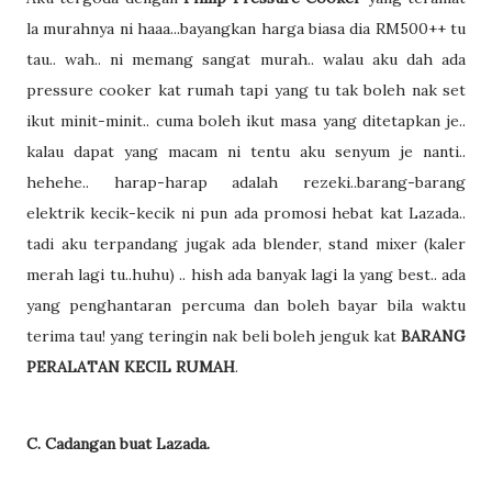
la murahnya ni haaa...bayangkan harga biasa dia RM500++ tu
tau.. wah.. ni memang sangat murah.. walau aku dah ada
pressure cooker kat rumah tapi yang tu tak boleh nak set
ikut minit-minit.. cuma boleh ikut masa yang ditetapkan je..
kalau dapat yang macam ni tentu aku senyum je nanti..
hehehe.. harap-harap adalah rezeki..barang-barang
elektrik kecik-kecik ni pun ada promosi hebat kat Lazada..
tadi aku terpandang jugak ada blender, stand mixer (kaler
merah lagi tu..huhu) .. hish ada banyak lagi la yang best.. ada
yang penghantaran percuma dan boleh bayar bila waktu
terima tau! yang teringin nak beli boleh jenguk kat
BARANG
PERALATAN KECIL RUMAH
.
C. Cadangan buat Lazada.