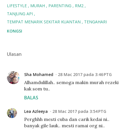
LIFESTYLE
MURAH
PARENTING
RM2
TANJUNG API
TEMPAT MENARIK SEKITAR KUANTAN
TENGAHARI
KONGSI
Ulasan
Sha Mohamed
28 Mac 2017 pada 3:46 PTG
Alhamdulillah.. semoga makin murah rezeki
kak som tu..
BALAS
Lea Azleeya
28 Mac 2017 pada 3:54 PTG
Perghhh mesti cuba dan carik kedai ni..
banyak gile lauk.. mesti ramai org ni..