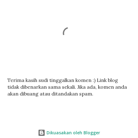
C
Terima kasih sudi tinggalkan komen :) Link blog
a
tidak dibenarkan sama sekali. Jika ada, komen anda
t
akan dibuang atau ditandakan spam.
a
t
U
l
a
Dikuasakan oleh Blogger
s