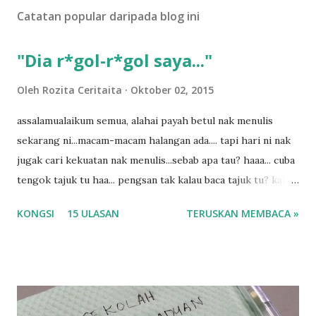
U
Catatan popular daripada blog ini
l
a
s
"Dia r*gol-r*gol saya..."
a
n
Oleh
Rozita Ceritaita
Oktober 02, 2015
assalamualaikum semua, alahai payah betul nak menulis
sekarang ni...macam-macam halangan ada.... tapi hari ni nak
jugak cari kekuatan nak menulis...sebab apa tau? haaa... cuba
tengok tajuk tu haa... pengsan tak kalau baca tajuk tu? kalau
korang nak pengsan baca tajuk aku lagi la tau... sebab apa
KONGSI
15 ULASAN
TERUSKAN MEMBACA »
tau? yang sebut tu anak aku....diulangi ANAK AKU ....adoiiii
la... apa la nak jadi dengan budak-budak sekarang ni
ntah...kecut perut ummi kau dengar ni nak oiiii.... nak tau
lanjut? ok meh aku cite... ceritanya gini.... semalam waktu
balik keja aku ajak la shah singgah Giant beli barang