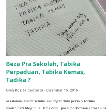
sikit...dalam perjalanan dari dalam kereta tu biasalah kan
kami memang akan pimpin anak-anak jalan sampai masuk
dalam... dan kebiasanya bagi anak 4 macam kami ni bahagi-
bahagi lah siapa nak pimpin siapa... dan biasanya aku akan
dukung adik hadi sambil pimpin kakak husna... yang abg
ngah dengan abg long terserah pada shah la pulak.. tapi
kalau ikut anak-anak semua nak ummi pimpin... ajer rebeh
ba...
Beza Pra Sekolah, Tabika
Perpaduan, Tabika Kemas,
Tadika ?
Oleh
Rozita Ceritaita
Disember 16, 2016
assalamualaikum semua, aku ingat dulu pernah terima
soalan dari blog ni la.. lama dulu.. pasal perbezaan antara Pra