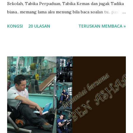
Sekolah, Tabika Perpaduan, Tabika Kemas dan jugak Tadika
biasa.. memang lama aku menung bila baca soalan tu.. pasal
masa tu aku memang tak tau nak jawab apa.. hahaha.. serius
KONGSI
20 ULASAN
TERUSKAN MEMBACA »
ko.. masa tu aku baru je ada anak sorang dan aku hentam je
hantar memana ikut kemampuan kami masa tu.. Apa Beza
Pra Sekolah, Tabika Perpaduan, Tabika Kemas, Tadika ?
memang tak pernah la terfikir pun nak cari info atau nak
tanya sapa-sapa pun masa tu.. bila fikir-fikirkan balik terasa
jugak masa alahai teruknya kami sebagai ibubapa.. dan kami
terasa jugak semakin teruk bila abg long dah masuk 2 tahun
kat salah satu tadika swasta ni.. tapi nampaknya kenal huruf
pun tak tau.. pengsan aku bila ingat balik.. aku mula fikir
mungkin sebab abg long sendiri jenis budak yang ada
masalah dyslexia.. tapi minor la.. nanti la aku cerita pasal
dyslexia tu.. lepas tu kami buat keputusan pu...