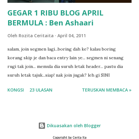
GEGAR 1 RIBU BLOG APRIL
BERMULA : Ben Ashaari
Oleh
Rozita Ceritaita
April 04, 2011
salam, join segmen lagi...boring dah ke? kalau boring
korang skip je dan baca entry lain ye... segmen ni senang
rugi tak join... memula dia suruh letak header... pastu dia
suruh letak tajuk...siap! nak join jugak? leh gi SINI
KONGSI
23 ULASAN
TERUSKAN MEMBACA »
Dikuasakan oleh Blogger
Copyright by Cerita Ita