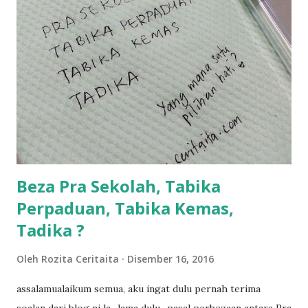
sikit...dalam perjalanan dari dalam kereta tu biasalah kan
kami memang akan pimpin anak-anak jalan sampai masuk
dalam... dan kebiasanya bagi anak 4 macam kami ni bahagi-
bahagi lah siapa nak pimpin siapa... dan biasanya aku akan
dukung adik hadi sambil pimpin kakak husna... yang abg
ngah dengan abg long terserah pada shah la pulak.. tapi
kalau ikut anak-anak semua nak ummi pimpin... ajer rebeh
ba...
Beza Pra Sekolah, Tabika
Perpaduan, Tabika Kemas,
Tadika ?
Oleh
Rozita Ceritaita
Disember 16, 2016
assalamualaikum semua, aku ingat dulu pernah terima
soalan dari blog ni la.. lama dulu.. pasal perbezaan antara Pra