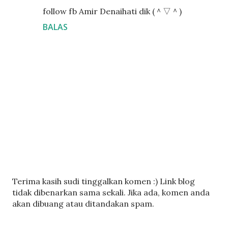
follow fb Amir Denaihati dik (＾▽＾)
BALAS
C
Terima kasih sudi tinggalkan komen :) Link blog
a
tidak dibenarkan sama sekali. Jika ada, komen anda
t
akan dibuang atau ditandakan spam.
a
t