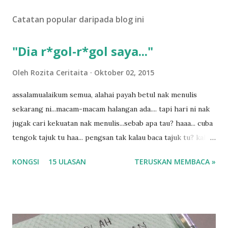
U
Catatan popular daripada blog ini
l
a
s
"Dia r*gol-r*gol saya..."
a
n
Oleh
Rozita Ceritaita
Oktober 02, 2015
assalamualaikum semua, alahai payah betul nak menulis
sekarang ni...macam-macam halangan ada.... tapi hari ni nak
jugak cari kekuatan nak menulis...sebab apa tau? haaa... cuba
tengok tajuk tu haa... pengsan tak kalau baca tajuk tu? kalau
korang nak pengsan baca tajuk aku lagi la tau... sebab apa
KONGSI
15 ULASAN
TERUSKAN MEMBACA »
tau? yang sebut tu anak aku....diulangi ANAK AKU ....adoiiii
la... apa la nak jadi dengan budak-budak sekarang ni
ntah...kecut perut ummi kau dengar ni nak oiiii.... nak tau
lanjut? ok meh aku cite... ceritanya gini.... semalam waktu
balik keja aku ajak la shah singgah Giant beli barang