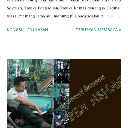
Sekolah, Tabika Perpaduan, Tabika Kemas dan jugak Tadika
biasa.. memang lama aku menung bila baca soalan tu.. pasal
masa tu aku memang tak tau nak jawab apa.. hahaha.. serius
KONGSI
20 ULASAN
TERUSKAN MEMBACA »
ko.. masa tu aku baru je ada anak sorang dan aku hentam je
hantar memana ikut kemampuan kami masa tu.. Apa Beza
Pra Sekolah, Tabika Perpaduan, Tabika Kemas, Tadika ?
memang tak pernah la terfikir pun nak cari info atau nak
tanya sapa-sapa pun masa tu.. bila fikir-fikirkan balik terasa
jugak masa alahai teruknya kami sebagai ibubapa.. dan kami
terasa jugak semakin teruk bila abg long dah masuk 2 tahun
kat salah satu tadika swasta ni.. tapi nampaknya kenal huruf
pun tak tau.. pengsan aku bila ingat balik.. aku mula fikir
mungkin sebab abg long sendiri jenis budak yang ada
masalah dyslexia.. tapi minor la.. nanti la aku cerita pasal
dyslexia tu.. lepas tu kami buat keputusan pu...