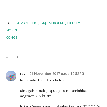
LABEL:
AIMAN TINO
BAJU SEKOLAH
LIFESTYLE
MYDIN
KONGSI
Ulasan
ray
21 November 2017 pada 12:52 PG
hahahaha bale trus keluar.
singgah n nak jmput join n meriahkan
segmen GA kt sini
http://www.raydahalhabsyi.com/2017/11/c