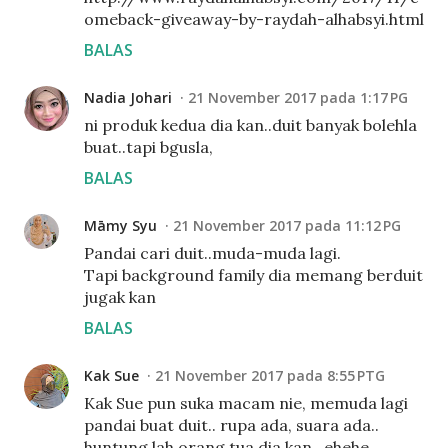
omeback-giveaway-by-raydah-alhabsyi.html
BALAS
Nadia Johari
21 November 2017 pada 1:17 PG
ni produk kedua dia kan..duit banyak bolehla
buat..tapi bgusla,
BALAS
Māmy Syu
21 November 2017 pada 11:12 PG
Pandai cari duit..muda-muda lagi.
Tapi background family dia memang berduit
jugak kan
BALAS
Kak Sue
21 November 2017 pada 8:55 PTG
Kak Sue pun suka macam nie, memuda lagi
pandai buat duit.. rupa ada, suara ada..
huntung lah orang tua dia kan.. ehehe..