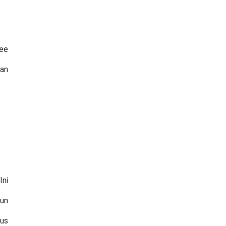
pee
lan
Ini
un
tus