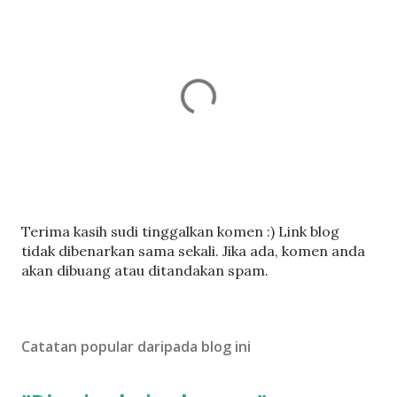
C
Terima kasih sudi tinggalkan komen :) Link blog
a
tidak dibenarkan sama sekali. Jika ada, komen anda
t
akan dibuang atau ditandakan spam.
a
t
U
Catatan popular daripada blog ini
l
a
s