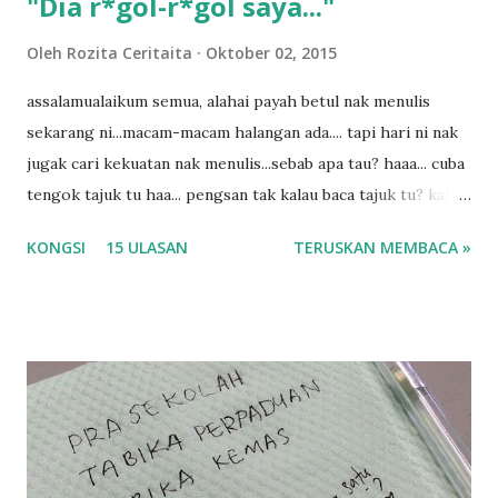
"Dia r*gol-r*gol saya..."
a
n
Oleh
Rozita Ceritaita
Oktober 02, 2015
assalamualaikum semua, alahai payah betul nak menulis
sekarang ni...macam-macam halangan ada.... tapi hari ni nak
jugak cari kekuatan nak menulis...sebab apa tau? haaa... cuba
tengok tajuk tu haa... pengsan tak kalau baca tajuk tu? kalau
korang nak pengsan baca tajuk aku lagi la tau... sebab apa
KONGSI
15 ULASAN
TERUSKAN MEMBACA »
tau? yang sebut tu anak aku....diulangi ANAK AKU ....adoiiii
la... apa la nak jadi dengan budak-budak sekarang ni
ntah...kecut perut ummi kau dengar ni nak oiiii.... nak tau
lanjut? ok meh aku cite... ceritanya gini.... semalam waktu
balik keja aku ajak la shah singgah Giant beli barang
sikit...dalam perjalanan dari dalam kereta tu biasalah kan
kami memang akan pimpin anak-anak jalan sampai masuk
dalam... dan kebiasanya bagi anak 4 macam kami ni bahagi-