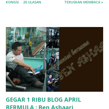
KONGSI
20 ULASAN
TERUSKAN MEMBACA »
ko.. masa tu aku baru je ada anak sorang dan aku hentam je
hantar memana ikut kemampuan kami masa tu.. Apa Beza
Pra Sekolah, Tabika Perpaduan, Tabika Kemas, Tadika ?
memang tak pernah la terfikir pun nak cari info atau nak
tanya sapa-sapa pun masa tu.. bila fikir-fikirkan balik terasa
jugak masa alahai teruknya kami sebagai ibubapa.. dan kami
terasa jugak semakin teruk bila abg long dah masuk 2 tahun
kat salah satu tadika swasta ni.. tapi nampaknya kenal huruf
pun tak tau.. pengsan aku bila ingat balik.. aku mula fikir
mungkin sebab abg long sendiri jenis budak yang ada
masalah dyslexia.. tapi minor la.. nanti la aku cerita pasal
dyslexia tu.. lepas tu kami buat keputusan pu...
GEGAR 1 RIBU BLOG APRIL
BERMULA : Ben Ashaari