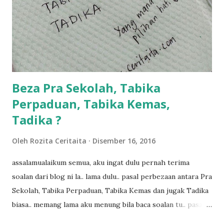
bahagi lah siapa nak pimpin siapa... dan biasanya aku akan
dukung adik hadi sambil pimpin kakak husna... yang abg
ngah dengan abg long terserah pada shah la pulak.. tapi
kalau ikut anak-anak semua nak ummi pimpin... ajer rebeh
ba...
Beza Pra Sekolah, Tabika
Perpaduan, Tabika Kemas,
Tadika ?
Oleh
Rozita Ceritaita
Disember 16, 2016
assalamualaikum semua, aku ingat dulu pernah terima
soalan dari blog ni la.. lama dulu.. pasal perbezaan antara Pra
Sekolah, Tabika Perpaduan, Tabika Kemas dan jugak Tadika
biasa.. memang lama aku menung bila baca soalan tu.. pasal
masa tu aku memang tak tau nak jawab apa.. hahaha.. serius