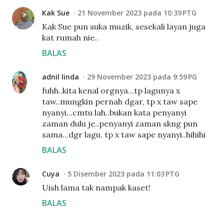
Kak Sue
21 November 2023 pada 10:39 PTG
Kak Sue pun suka muzik, sesekali layan juga
kat rumah nie..
BALAS
adnil linda
29 November 2023 pada 9:59 PG
fuhh..kita kenal orgnya...tp lagunya x
taw..mungkin pernah dgar, tp x taw sape
nyanyi...cmtu lah..bukan kata penyanyi
zaman dulu je..penyanyi zaman skng pun
sama...dgr lagu, tp x taw sape nyanyi..hihihi
BALAS
Cuya
5 Disember 2023 pada 11:03 PTG
Uish lama tak nampak kaset!
BALAS