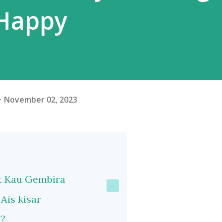
Happy
November 02, 2023
t Kau Gembira
 Ais kisar
u?