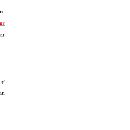
ra
ur
gat
ang
an