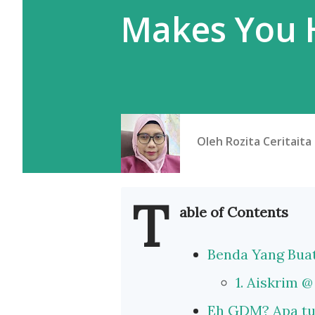
Makes You 
Oleh
Rozita Ceritaita
T
able of Contents
Benda Yang Bua
1. Aiskrim @
Eh GDM? Apa t