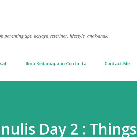
Langkau ke kandungan utama
h parenting tips, kerjaya veterinar, lifestyle, anak-anak,
usah
Ilmu Keibubapaan Cerita Ita
Contact Me
ulis Day 2 : Things