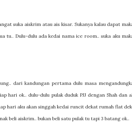
sangat suka aiskrim atau ais kisar. Sukanya kalau dapat ma
 tu.. Dulu-dulu ada kedai nama ice room.. suka aku mak
ndung.. dari kandungan pertama dulu masa mengandungk
iap hari ok.. dulu-dulu pulak duduk PJJ dengan Shah dan 
etiap hari aku akan singgah kedai runcit dekat rumah flat de
beli aiskrim.. bukan beli satu pulak tu tapi 3 batang ok..