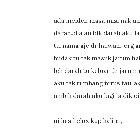
ada inciden masa misi nak am
darah..dia ambik darah aku lak
tu..nama aje dr haiwan...org a
budak tu tak masuk jarum habi
leh darah tu keluar dr jarum m
aku tak tumbang terus tau..aku
ambik darah aku lagi la dik oiiii
ni hasil checkup kali ni,