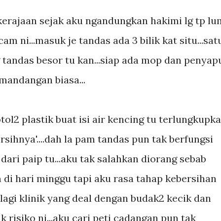
 kerajaan sejak aku ngandungkan hakimi lg tp lu
m ni...masuk je tandas ada 3 bilik kat situ...sat
 tandas besor tu kan...siap ada mop dan penyap
rmandangan biasa...
botol2 plastik buat isi air kencing tu terlungkupk
.'bersihnya'....dah la pam tandas pun tak berfungsi
 dari paip tu...aku tak salahkan diorang sebab
n di hari minggu tapi aku rasa tahap kebersihan
k lagi klinik yang deal dengan budak2 kecik dan
risiko ni...aku cari peti cadangan pun tak