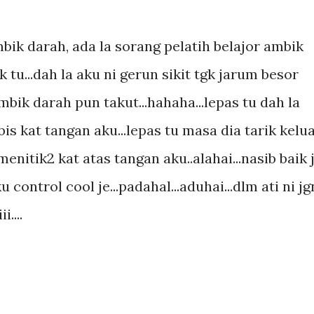
bik darah, ada la sorang pelatih belajor ambik
 tu...dah la aku ni gerun sikit tgk jarum besor
mbik darah pun takut...hahaha...lepas tu dah la
s kat tangan aku...lepas tu masa dia tarik kelu
enitik2 kat atas tangan aku..alahai...nasib baik 
 control cool je...padahal...aduhai...dlm ati ni jg
....