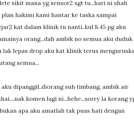
lete sikit mana yg sensor2 sgt tu...hari ni shah
h plan hakimi kami hantar ke taska sampai
ejar2 kat dalam klinik tu nanti..kul 8.45 pg aku
.ramainya orang...dah ambik no semua aku duduk
ah lak lepas drop aku kat klinik terus mengurusk
utang semua...
 aku dipanggil..diorang suh timbang, ambik air
hai....nak komen lagi ni...hehe...sorry la korang y
.bukan apa aku amatlah tak puas hati dengan