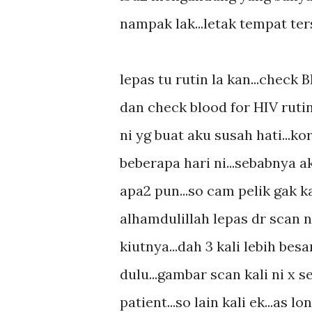
nampak lak...letak tempat ters
lepas tu rutin la kan...check 
dan check blood for HIV rutin
ni yg buat aku susah hati...k
beberapa hari ni...sebabnya a
apa2 pun...so cam pelik gak ka
alhamdulillah lepas dr scan 
kiutnya...dah 3 kali lebih bes
dulu...gambar scan kali ni x 
patient...so lain kali ek...as lo