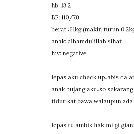
hb: 13.2
BP: 110/70
berat :61kg (makin turun 0.2kg
anak: alhamdulillah sihat
hiv: negative
lepas aku check up..abis dalam
anak bujang aku..so sekarang 
tidur kat bawa walaupun ada k
lepas tu ambik hakimi gi gia