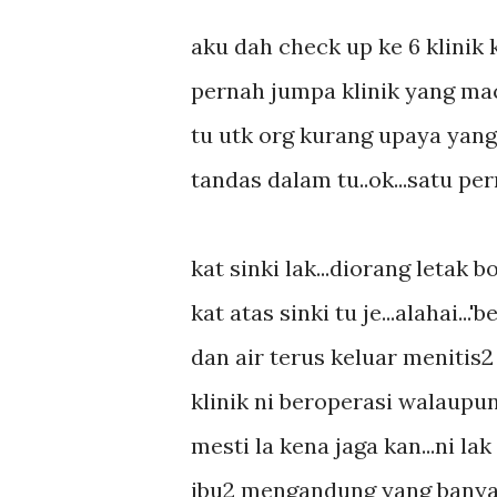
aku dah check up ke 6 klinik
pernah jumpa klinik yang maca
tu utk org kurang upaya yang
tandas dalam tu..ok...satu pe
kat sinki lak...diorang letak 
kat atas sinki tu je...alahai..
dan air terus keluar menitis2
klinik ni beroperasi walaupu
mesti la kena jaga kan...ni la
ibu2 mengandung yang banyak 