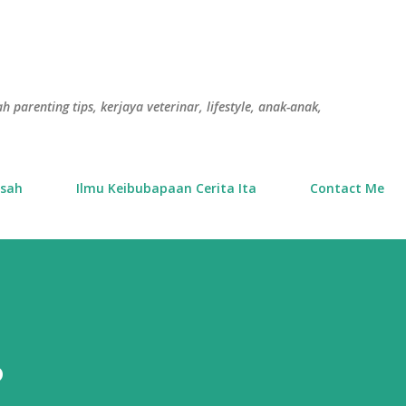
Langkau ke kandungan utama
h parenting tips, kerjaya veterinar, lifestyle, anak-anak,
usah
Ilmu Keibubapaan Cerita Ita
Contact Me
?