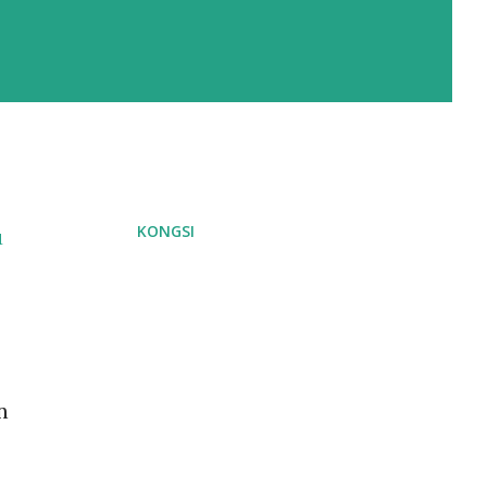
KONGSI
u
n