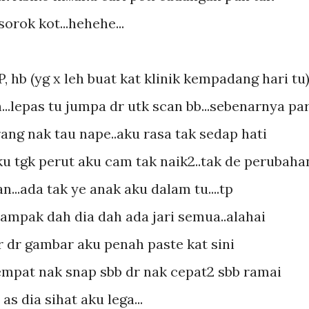
orok kot...hehehe...
BP, hb (yg x leh buat kat klinik kempadang hari tu
...lepas tu jumpa dr utk scan bb...sebenarnya pa
orang nak tau nape..aku rasa tak sedap hati
ku tgk perut aku cam tak naik2..tak de perubaha
n...ada tak ye anak aku dalam tu....tp
nampak dah dia dah ada jari semua..alahai
ar dr gambar aku penah paste kat sini
sempat nak snap sbb dr nak cepat2 sbb ramai
n as dia sihat aku lega...