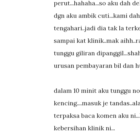
perut...hahaha...so aku dah de
dgn aku ambik cuti...kami da
tengahari..jadi dia tak la terk
sampai kat klinik..mak aihh.
tunggu giliran dipanggil...sh
urusan pembayaran bil dan h
dalam 10 minit aku tunggu no
kencing....masuk je tandas..ala
terpaksa baca komen aku ni..
kebersihan klinik ni...