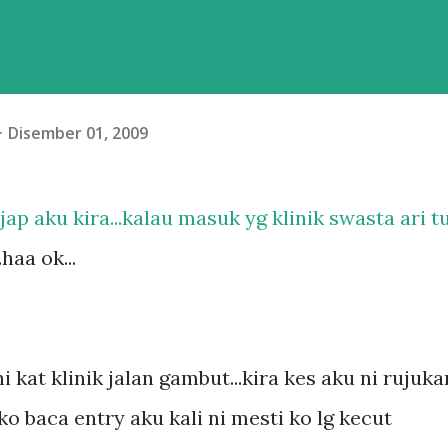
Disember 01, 2009
.jap aku kira...kalau masuk yg klinik swasta ari t
haa ok...
 kat klinik jalan gambut...kira kes aku ni rujuka
u ko baca entry aku kali ni mesti ko lg kecut