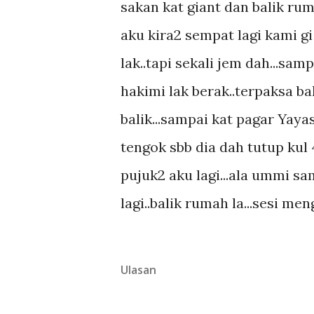
sakan kat giant dan balik ruma
aku kira2 sempat lagi kami g
lak..tapi sekali jem dah...samp
hakimi lak berak..terpaksa b
balik...sampai kat pagar Yayas
tengok sbb dia dah tutup kul 4
pujuk2 aku lagi...ala ummi s
lagi..balik rumah la...sesi me
Ulasan