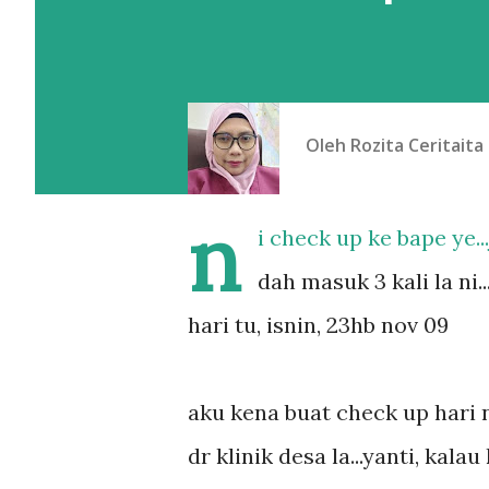
Oleh
Rozita Ceritaita
n
i check up ke bape ye..
dah masuk 3 kali la ni...
hari tu, isnin, 23hb nov 09
aku kena buat check up hari ni
dr klinik desa la...yanti, kala