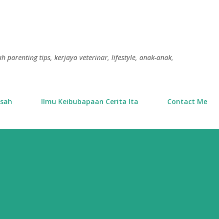
Langkau ke kandungan utama
h parenting tips, kerjaya veterinar, lifestyle, anak-anak,
usah
Ilmu Keibubapaan Cerita Ita
Contact Me