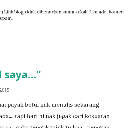
) Link blog tidak dibenarkan sama sekali. Jika ada, komen
 spam.
 saya..."
2015
ai payah betul nak menulis sekarang
.... tapi hari ni nak jugak cari kekuatan
aaa... cuba tengok tajuk tu haa... pengsan