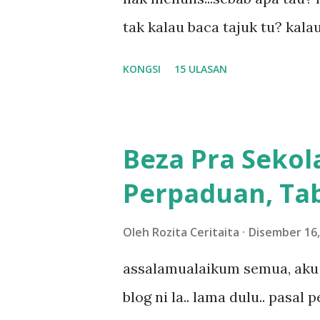
tak kalau baca tajuk tu? kala
la tau... sebab apa tau? yang
KONGSI
15 ULASAN
....adoiiii la... apa la nak ja
ntah...kecut perut ummi kau de
meh aku cite... ceritanya gini
Beza Pra Sekol
shah singgah Giant beli baran
Perpaduan, Tab
kereta tu biasalah kan kami
sampai masuk dalam... dan k
Oleh
Rozita Ceritaita
Disember 16,
bahagi-bahagi lah siapa nak p
assalamualaikum semua, aku 
dukung adik hadi sambil pimp
blog ni la.. lama dulu.. pasal
abg long terserah pada shah l