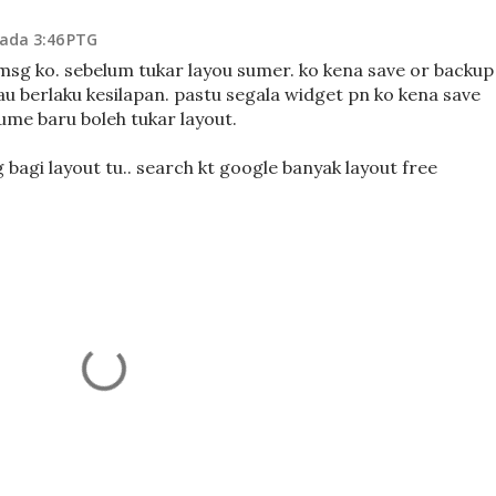
ada 3:46 PTG
 msg ko. sebelum tukar layou sumer. ko kena save or backup
au berlaku kesilapan. pastu segala widget pn ko kena save
sume baru boleh tukar layout.
g bagi layout tu.. search kt google banyak layout free