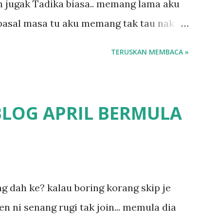
 jugak Tadika biasa.. memang lama aku
ba...
 pasal masa tu aku memang tak tau nak
o.. masa tu aku baru je ada anak sorang
TERUSKAN MEMBACA »
emana ikut kemampuan kami masa tu..
 Perpaduan, Tabika Kemas, Tadika ?
 pun nak cari info atau nak tanya sapa-
BLOG APRIL BERMULA
fikirkan balik terasa jugak masa alahai
a.. dan kami terasa jugak semakin teruk
un kat salah satu tadika swasta ni.. tapi
1
 tau.. pengsan aku bila ingat balik.. aku
ing dah ke? kalau boring korang skip je
 long sendiri jenis budak yang ada
en ni senang rugi tak join... memula dia
a.. nanti la aku cerita pasal dyslexia tu..