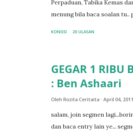
Perpaduan, Tabika Kemas dan
nak ummi pimpin... ajer rebeh 
menung bila baca soalan tu..
jawab apa.. hahaha.. serius k
KONGSI
20 ULASAN
dan aku hentam je hantar m
Apa Beza Pra Sekolah, Tabika
memang tak pernah la terfikir
GEGAR 1 RIBU 
sapa pun masa tu.. bila fikir-
: Ben Ashaari
teruknya kami sebagai ibubap
bila abg long dah masuk 2 tah
Oleh
Rozita Ceritaita
April 04, 201
nampaknya kenal huruf pun tak
salam, join segmen lagi...bor
mula fikir mungkin sebab abg
dan baca entry lain ye... segm
masalah dyslexia.. tapi minor l