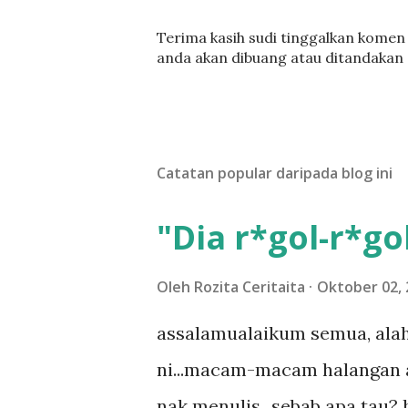
C
Terima kasih sudi tinggalkan komen :
a
anda akan dibuang atau ditandakan
t
a
t
U
l
Catatan popular daripada blog ini
a
s
a
"Dia r*gol-r*gol
n
Oleh
Rozita Ceritaita
Oktober 02, 
assalamualaikum semua, alah
ni...macam-macam halangan ada
nak menulis...sebab apa tau? h