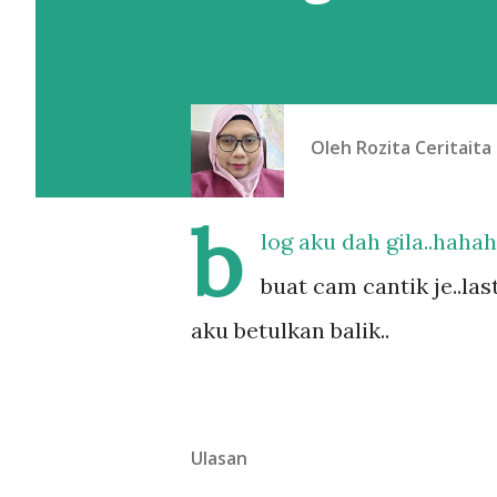
Oleh
Rozita Ceritaita
b
log aku dah gila..hahah
buat cam cantik je..la
aku betulkan balik..
Ulasan