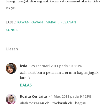
buang...tengok diorang nak kacau kat comment aku ke tidak
lak ye?
LABEL:
KAWAN-KAWAN
MARAH
PESANAN
KONGSI
Ulasan
ieda
25 Februari 2011 pada 10:38 PG
aah akak baru perasan .. ermm bagus jugak
kan :)
BALAS
Rozita Ceritaita
1 Mac 2011 pada 9:12 PG
akak perasan eh...mekasih ek...bagus