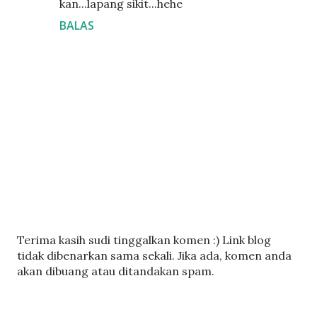
kan...lapang sikit...hehe
BALAS
C
Terima kasih sudi tinggalkan komen :) Link blog
a
tidak dibenarkan sama sekali. Jika ada, komen anda
t
akan dibuang atau ditandakan spam.
a
t