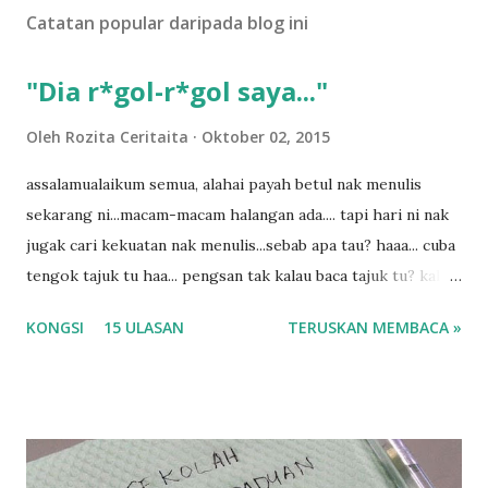
U
Catatan popular daripada blog ini
l
a
s
"Dia r*gol-r*gol saya..."
a
n
Oleh
Rozita Ceritaita
Oktober 02, 2015
assalamualaikum semua, alahai payah betul nak menulis
sekarang ni...macam-macam halangan ada.... tapi hari ni nak
jugak cari kekuatan nak menulis...sebab apa tau? haaa... cuba
tengok tajuk tu haa... pengsan tak kalau baca tajuk tu? kalau
korang nak pengsan baca tajuk aku lagi la tau... sebab apa
KONGSI
15 ULASAN
TERUSKAN MEMBACA »
tau? yang sebut tu anak aku....diulangi ANAK AKU ....adoiiii
la... apa la nak jadi dengan budak-budak sekarang ni
ntah...kecut perut ummi kau dengar ni nak oiiii.... nak tau
lanjut? ok meh aku cite... ceritanya gini.... semalam waktu
balik keja aku ajak la shah singgah Giant beli barang