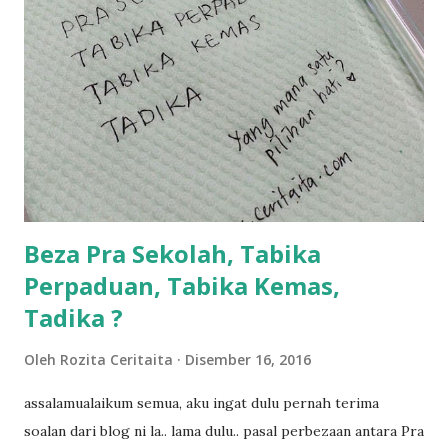
sikit...dalam perjalanan dari dalam kereta tu biasalah kan
kami memang akan pimpin anak-anak jalan sampai masuk
dalam... dan kebiasanya bagi anak 4 macam kami ni bahagi-
bahagi lah siapa nak pimpin siapa... dan biasanya aku akan
dukung adik hadi sambil pimpin kakak husna... yang abg
ngah dengan abg long terserah pada shah la pulak.. tapi
kalau ikut anak-anak semua nak ummi pimpin... ajer rebeh
ba...
Beza Pra Sekolah, Tabika
Perpaduan, Tabika Kemas,
Tadika ?
Oleh
Rozita Ceritaita
Disember 16, 2016
assalamualaikum semua, aku ingat dulu pernah terima
soalan dari blog ni la.. lama dulu.. pasal perbezaan antara Pra