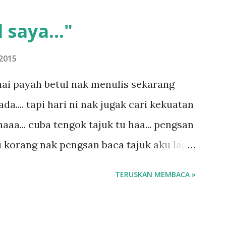
 saya..."
2015
ai payah betul nak menulis sekarang
.... tapi hari ni nak jugak cari kekuatan
aaa... cuba tengok tajuk tu haa... pengsan
u korang nak pengsan baca tajuk aku lagi
 sebut tu anak aku....diulangi ANAK AKU
TERUSKAN MEMBACA »
di dengan budak-budak sekarang ni
ngar ni nak oiiii.... nak tau lanjut? ok
.... semalam waktu balik keja aku ajak la