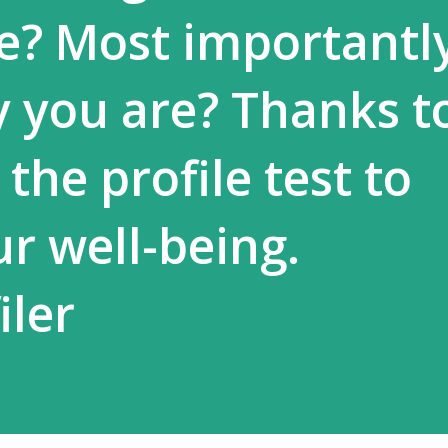
fe? Most importantl
 you are? Thanks t
 the profile test to
r well-being.
iler