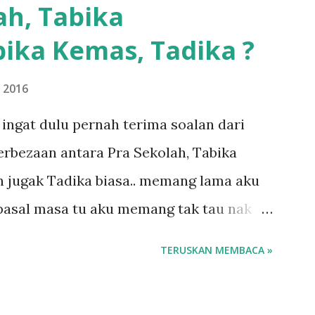
ah, Tabika
g sikit...dalam perjalanan dari dalam
ika Kemas, Tadika ?
 memang akan pimpin anak-anak jalan
ebiasanya bagi anak 4 macam kami ni
 2016
impin siapa... dan biasanya aku akan
ingat dulu pernah terima soalan dari
in kakak husna... yang abg ngah dengan
 perbezaan antara Pra Sekolah, Tabika
a pulak.. tapi kalau ikut anak-anak semua
 jugak Tadika biasa.. memang lama aku
ba...
 pasal masa tu aku memang tak tau nak
o.. masa tu aku baru je ada anak sorang
TERUSKAN MEMBACA »
emana ikut kemampuan kami masa tu..
 Perpaduan, Tabika Kemas, Tadika ?