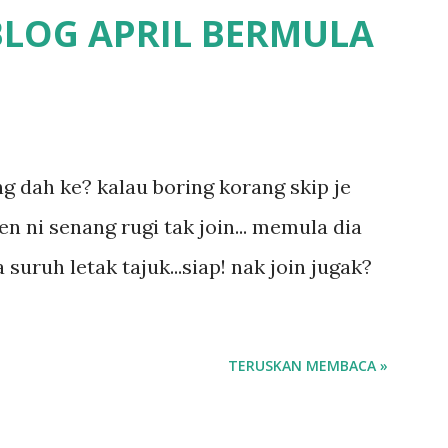
 pun nak cari info atau nak tanya sapa-
BLOG APRIL BERMULA
fikirkan balik terasa jugak masa alahai
a.. dan kami terasa jugak semakin teruk
un kat salah satu tadika swasta ni.. tapi
1
 tau.. pengsan aku bila ingat balik.. aku
ing dah ke? kalau boring korang skip je
 long sendiri jenis budak yang ada
en ni senang rugi tak join... memula dia
a.. nanti la aku cerita pasal dyslexia tu..
 suruh letak tajuk...siap! nak join jugak?
pu...
TERUSKAN MEMBACA »