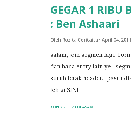
memang tak pernah la terfikir
GEGAR 1 RIBU 
sapa pun masa tu.. bila fikir-
: Ben Ashaari
teruknya kami sebagai ibubap
bila abg long dah masuk 2 tah
Oleh
Rozita Ceritaita
April 04, 201
nampaknya kenal huruf pun tak
salam, join segmen lagi...bor
mula fikir mungkin sebab abg
dan baca entry lain ye... segm
masalah dyslexia.. tapi minor l
suruh letak header... pastu dia
lepas tu kami buat keputusan 
leh gi SINI
KONGSI
23 ULASAN