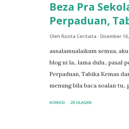
Beza Pra Sekol
shah singgah Giant beli baran
Perpaduan, Tab
kereta tu biasalah kan kami
sampai masuk dalam... dan k
Oleh
Rozita Ceritaita
Disember 16,
bahagi-bahagi lah siapa nak p
assalamualaikum semua, aku 
dukung adik hadi sambil pimp
blog ni la.. lama dulu.. pasal
abg long terserah pada shah l
Perpaduan, Tabika Kemas dan
nak ummi pimpin... ajer rebeh 
menung bila baca soalan tu..
jawab apa.. hahaha.. serius k
KONGSI
20 ULASAN
dan aku hentam je hantar m
Apa Beza Pra Sekolah, Tabika