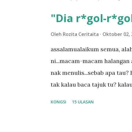
"Dia r*gol-r*gol
Oleh
Rozita Ceritaita
Oktober 02, 
assalamualaikum semua, alah
ni...macam-macam halangan ada
nak menulis...sebab apa tau? h
tak kalau baca tajuk tu? kala
la tau... sebab apa tau? yang
KONGSI
15 ULASAN
....adoiiii la... apa la nak ja
ntah...kecut perut ummi kau de
meh aku cite... ceritanya gini