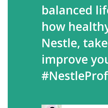
balanced li
how healthy
Nestle, take
improve you
#NestleProf