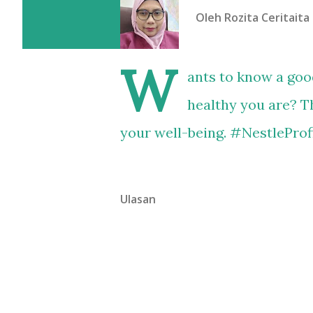
Oleh
Rozita Ceritaita
W
ants to know a good
healthy you are? Th
your well-being. #NestleProf
Ulasan