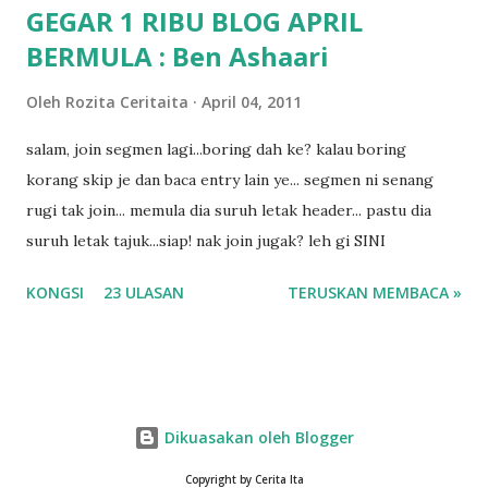
GEGAR 1 RIBU BLOG APRIL
BERMULA : Ben Ashaari
Oleh
Rozita Ceritaita
April 04, 2011
salam, join segmen lagi...boring dah ke? kalau boring
korang skip je dan baca entry lain ye... segmen ni senang
rugi tak join... memula dia suruh letak header... pastu dia
suruh letak tajuk...siap! nak join jugak? leh gi SINI
KONGSI
23 ULASAN
TERUSKAN MEMBACA »
Dikuasakan oleh Blogger
Copyright by Cerita Ita