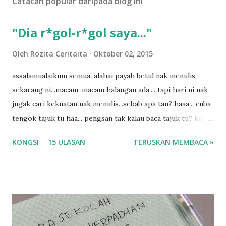
Catatan popular daripada blog ini
"Dia r*gol-r*gol saya..."
Oleh
Rozita Ceritaita
Oktober 02, 2015
assalamualaikum semua, alahai payah betul nak menulis
sekarang ni...macam-macam halangan ada.... tapi hari ni nak
jugak cari kekuatan nak menulis...sebab apa tau? haaa... cuba
tengok tajuk tu haa... pengsan tak kalau baca tajuk tu? kalau
korang nak pengsan baca tajuk aku lagi la tau... sebab apa
KONGSI
15 ULASAN
TERUSKAN MEMBACA »
tau? yang sebut tu anak aku....diulangi ANAK AKU ....adoiiii
la... apa la nak jadi dengan budak-budak sekarang ni
ntah...kecut perut ummi kau dengar ni nak oiiii.... nak tau
lanjut? ok meh aku cite... ceritanya gini.... semalam waktu
balik keja aku ajak la shah singgah Giant beli barang
sikit...dalam perjalanan dari dalam kereta tu biasalah kan