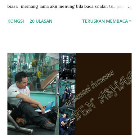
biasa.. memang lama aku menung bila baca soalan tu.. pasal
masa tu aku memang tak tau nak jawab apa.. hahaha.. serius
KONGSI
20 ULASAN
TERUSKAN MEMBACA »
ko.. masa tu aku baru je ada anak sorang dan aku hentam je
hantar memana ikut kemampuan kami masa tu.. Apa Beza
Pra Sekolah, Tabika Perpaduan, Tabika Kemas, Tadika ?
memang tak pernah la terfikir pun nak cari info atau nak
tanya sapa-sapa pun masa tu.. bila fikir-fikirkan balik terasa
jugak masa alahai teruknya kami sebagai ibubapa.. dan kami
terasa jugak semakin teruk bila abg long dah masuk 2 tahun
kat salah satu tadika swasta ni.. tapi nampaknya kenal huruf
pun tak tau.. pengsan aku bila ingat balik.. aku mula fikir
mungkin sebab abg long sendiri jenis budak yang ada
masalah dyslexia.. tapi minor la.. nanti la aku cerita pasal
dyslexia tu.. lepas tu kami buat keputusan pu...