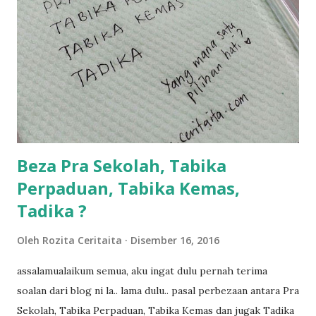
kami memang akan pimpin anak-anak jalan sampai masuk
dalam... dan kebiasanya bagi anak 4 macam kami ni bahagi-
bahagi lah siapa nak pimpin siapa... dan biasanya aku akan
dukung adik hadi sambil pimpin kakak husna... yang abg
ngah dengan abg long terserah pada shah la pulak.. tapi
kalau ikut anak-anak semua nak ummi pimpin... ajer rebeh
ba...
Beza Pra Sekolah, Tabika
Perpaduan, Tabika Kemas,
Tadika ?
Oleh
Rozita Ceritaita
Disember 16, 2016
assalamualaikum semua, aku ingat dulu pernah terima
soalan dari blog ni la.. lama dulu.. pasal perbezaan antara Pra
Sekolah, Tabika Perpaduan, Tabika Kemas dan jugak Tadika