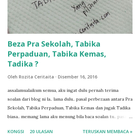
ngah dengan abg long terserah pada shah la pulak.. tapi
kalau ikut anak-anak semua nak ummi pimpin... ajer rebeh
ba...
Beza Pra Sekolah, Tabika
Perpaduan, Tabika Kemas,
Tadika ?
Oleh
Rozita Ceritaita
Disember 16, 2016
assalamualaikum semua, aku ingat dulu pernah terima
soalan dari blog ni la.. lama dulu.. pasal perbezaan antara Pra
Sekolah, Tabika Perpaduan, Tabika Kemas dan jugak Tadika
biasa.. memang lama aku menung bila baca soalan tu.. pasal
masa tu aku memang tak tau nak jawab apa.. hahaha.. serius
KONGSI
20 ULASAN
TERUSKAN MEMBACA »
ko.. masa tu aku baru je ada anak sorang dan aku hentam je