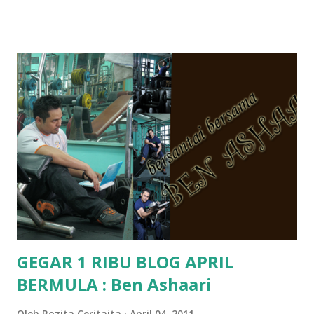
hantar memana ikut kemampuan kami masa tu.. Apa Beza
Pra Sekolah, Tabika Perpaduan, Tabika Kemas, Tadika ?
memang tak pernah la terfikir pun nak cari info atau nak
tanya sapa-sapa pun masa tu.. bila fikir-fikirkan balik terasa
jugak masa alahai teruknya kami sebagai ibubapa.. dan kami
terasa jugak semakin teruk bila abg long dah masuk 2 tahun
kat salah satu tadika swasta ni.. tapi nampaknya kenal huruf
pun tak tau.. pengsan aku bila ingat balik.. aku mula fikir
mungkin sebab abg long sendiri jenis budak yang ada
masalah dyslexia.. tapi minor la.. nanti la aku cerita pasal
dyslexia tu.. lepas tu kami buat keputusan pu...
GEGAR 1 RIBU BLOG APRIL
BERMULA : Ben Ashaari
Oleh
Rozita Ceritaita
April 04, 2011