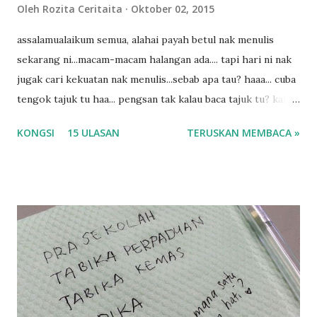
Oleh
Rozita Ceritaita
Oktober 02, 2015
assalamualaikum semua, alahai payah betul nak menulis
sekarang ni...macam-macam halangan ada.... tapi hari ni nak
jugak cari kekuatan nak menulis...sebab apa tau? haaa... cuba
tengok tajuk tu haa... pengsan tak kalau baca tajuk tu? kalau
korang nak pengsan baca tajuk aku lagi la tau... sebab apa
KONGSI
15 ULASAN
TERUSKAN MEMBACA »
tau? yang sebut tu anak aku....diulangi ANAK AKU ....adoiiii
la... apa la nak jadi dengan budak-budak sekarang ni
ntah...kecut perut ummi kau dengar ni nak oiiii.... nak tau
lanjut? ok meh aku cite... ceritanya gini.... semalam waktu
balik keja aku ajak la shah singgah Giant beli barang
sikit...dalam perjalanan dari dalam kereta tu biasalah kan
kami memang akan pimpin anak-anak jalan sampai masuk
dalam... dan kebiasanya bagi anak 4 macam kami ni bahagi-
bahagi lah siapa nak pimpin siapa... dan biasanya aku akan
dukung adik hadi sambil pimpin kakak husna... yang abg