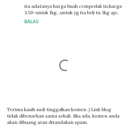
ita adatanya harga buah cempedak tu,harga
3.50-untuk 1kg...untuk yg ita beli tu 3kg aje..
BALAS
C
Terima kasih sudi tinggalkan komen :) Link blog
a
tidak dibenarkan sama sekali. Jika ada, komen anda
t
akan dibuang atau ditandakan spam.
a