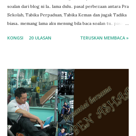
soalan dari blog ni la.. lama dulu.. pasal perbezaan antara Pra
Sekolah, Tabika Perpaduan, Tabika Kemas dan jugak Tadika
biasa.. memang lama aku menung bila baca soalan tu.. pasal
masa tu aku memang tak tau nak jawab apa.. hahaha.. serius
KONGSI
20 ULASAN
TERUSKAN MEMBACA »
ko.. masa tu aku baru je ada anak sorang dan aku hentam je
hantar memana ikut kemampuan kami masa tu.. Apa Beza
Pra Sekolah, Tabika Perpaduan, Tabika Kemas, Tadika ?
memang tak pernah la terfikir pun nak cari info atau nak
tanya sapa-sapa pun masa tu.. bila fikir-fikirkan balik terasa
jugak masa alahai teruknya kami sebagai ibubapa.. dan kami
terasa jugak semakin teruk bila abg long dah masuk 2 tahun
kat salah satu tadika swasta ni.. tapi nampaknya kenal huruf
pun tak tau.. pengsan aku bila ingat balik.. aku mula fikir
mungkin sebab abg long sendiri jenis budak yang ada
masalah dyslexia.. tapi minor la.. nanti la aku cerita pasal
dyslexia tu.. lepas tu kami buat keputusan pu...