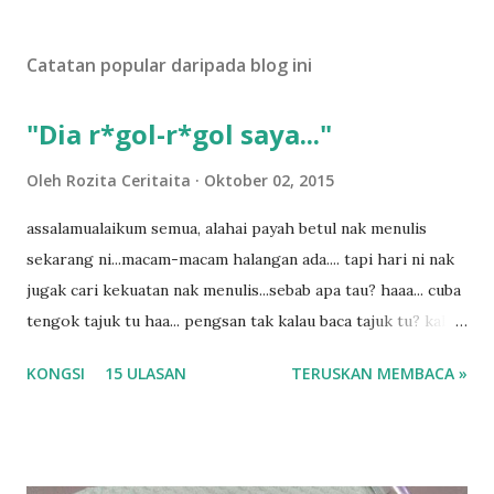
t
U
Catatan popular daripada blog ini
l
a
s
"Dia r*gol-r*gol saya..."
a
n
Oleh
Rozita Ceritaita
Oktober 02, 2015
assalamualaikum semua, alahai payah betul nak menulis
sekarang ni...macam-macam halangan ada.... tapi hari ni nak
jugak cari kekuatan nak menulis...sebab apa tau? haaa... cuba
tengok tajuk tu haa... pengsan tak kalau baca tajuk tu? kalau
korang nak pengsan baca tajuk aku lagi la tau... sebab apa
KONGSI
15 ULASAN
TERUSKAN MEMBACA »
tau? yang sebut tu anak aku....diulangi ANAK AKU ....adoiiii
la... apa la nak jadi dengan budak-budak sekarang ni
ntah...kecut perut ummi kau dengar ni nak oiiii.... nak tau
lanjut? ok meh aku cite... ceritanya gini.... semalam waktu