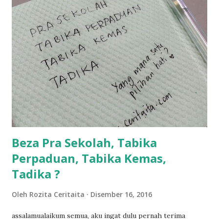
balik keja aku ajak la shah singgah Giant beli barang
sikit...dalam perjalanan dari dalam kereta tu biasalah kan
kami memang akan pimpin anak-anak jalan sampai masuk
dalam... dan kebiasanya bagi anak 4 macam kami ni bahagi-
bahagi lah siapa nak pimpin siapa... dan biasanya aku akan
dukung adik hadi sambil pimpin kakak husna... yang abg
ngah dengan abg long terserah pada shah la pulak.. tapi
kalau ikut anak-anak semua nak ummi pimpin... ajer rebeh
ba...
Beza Pra Sekolah, Tabika
Perpaduan, Tabika Kemas,
Tadika ?
Oleh
Rozita Ceritaita
Disember 16, 2016
assalamualaikum semua, aku ingat dulu pernah terima